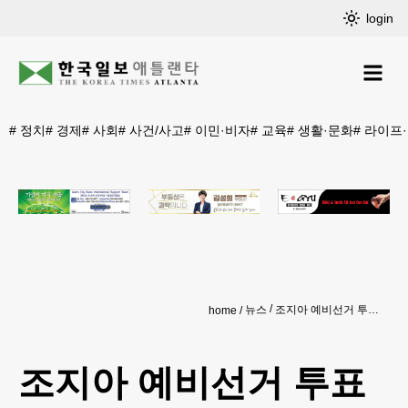
login
#
정치
#
경제
#
사회
#
사건/사고
#
이민·비자
#
교육
#
생활·문화
#
라이프
뉴스
조지아 예비선거 투표자 206만 명...민주당 더 믾아
home
조지아 예비선거 투표