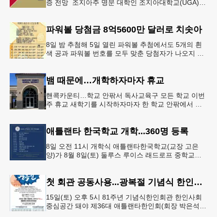
증 전망 조지아주 명문 대학인 조지아대학교(UGA)와
조지아텍(GT)에 지원하는 고등학교 12학년 학생들의
입시 부담이 한층 줄
파워볼 당첨금 8억5600만 달러로 치솟아
8일 밤 추첨해 5일 열린 파워볼 추첨에서도 5개의 흰
색 공과 파워볼 번호를 모두 맞춘 당첨자가 나오지 않
으면서 행운의 주인공은 다음 기회로 미뤄지게 됐다.
이에 따라 이번 주 토요
뱀 때문에…개학하자마자 휴교
핸콕카운티…학교 안팎서 독사교육구 모든 학교 이번
주 휴교 새학기를 시작하자마자 한 학교 안팎에서 잇
따라 뱀들이 출몰해 교육구 모든 학교가 휴교에 들어
가는 일이 벌어졌다.6일 WS
애틀랜타 한국학교 개학...360명 등록
8일 오전 11시 개학식 애틀랜타한국학교(교장 고은
양)가 8월 8일(토) 둘루스 루이스 래드로프 중학교에
서 26-27학년도 새 학기를 시작한다. 개학식은 당일
오전 11시 학교 카
첫 회관 공동사용...광복절 기념식 한인회관서
15일(토) 오후 5시 81주년 기념식한인회관 한인사회
중심공간 돼야 제36대 애틀랜타한인회(회장 박은석·
이사장 강신범)는 제81주년 광복절 기념식을 오는 15