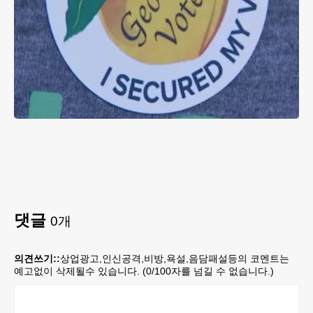
댓글
0
개
의견쓰기::
상업광고,인신공격,비방,욕설,음담패설등의 코멘트는
예고없이 삭제될수 있습니다. (
0
/100자를 넘길 수 없습니다.)