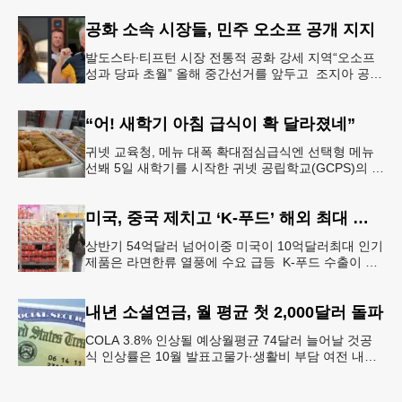
일(토) 오후 5시
공화 소속 시장들, 민주 오소프 공개 지지
발도스타∙티프턴 시장 전통적 공화 강세 지역“오소프
성과 당파 초월” 올해 중간선거를 앞두고 조지아 공화
당 소속 두 명의 시장이 민주당 존 오스프 연방상원의
원 지지를 선언했다.
“어! 새학기 아침 급식이 확 달라졌네”
귀넷 교육청, 메뉴 대폭 확대점심급식엔 선택형 메뉴
선봬 5일 새학기를 시작한 귀넷 공립학교(GCPS)의 급
식 메뉴가 한층 다양해졌다.GCPS 학교영양프로그램
에 따르면 특히 아침
미국, 중국 제치고 ‘K-푸드’ 해외 최대 시장 부상
상반기 54억달러 넘어이중 미국이 10억달러최대 인기
제품은 라면한류 열풍에 수요 급등 K-푸드 수출이 라
면, 과자, 음료 등 제품 인기에 힘입어 올해 상반기에
도 역대 최고를 기록
내년 소셜연금, 월 평균 첫 2,000달러 돌파
COLA 3.8% 인상될 예상월평균 74달러 늘어날 것공
식 인상률은 10월 발표고물가·생활비 부담 여전 내년
소셜 시큐리티(사회보장연금) 생활비 조정(COLA)이
3.8%에 이를