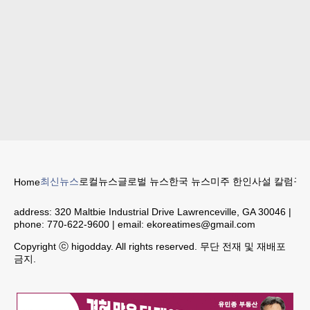
최신뉴스
로컬뉴스
글로벌 뉴스
한국 뉴스
미주 한인
사설 칼럼
구인
Home
address:
320 Maltbie Industrial Drive Lawrenceville, GA 30046
|
phone:
770-622-9600
| email:
ekoreatimes@gmail.com
Copyright ⓒ higodday. All rights reserved. 무단 전재 및 재배포
금지.