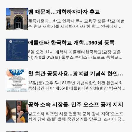
으면서 행운의 주인공은 다음 기회로 미뤄지게 됐다.
이에 따라 이번 주 토요
뱀 때문에…개학하자마자 휴교
핸콕카운티…학교 안팎서 독사교육구 모든 학교 이번
주 휴교 새학기를 시작하자마자 한 학교 안팎에서 잇
따라 뱀들이 출몰해 교육구 모든 학교가 휴교에 들어
가는 일이 벌어졌다.6일 WS
애틀랜타 한국학교 개학...360명 등록
8일 오전 11시 개학식 애틀랜타한국학교(교장 고은
양)가 8월 8일(토) 둘루스 루이스 래드로프 중학교에
서 26-27학년도 새 학기를 시작한다. 개학식은 당일
오전 11시 학교 카
첫 회관 공동사용...광복절 기념식 한인회관서
15일(토) 오후 5시 81주년 기념식한인회관 한인사회
중심공간 돼야 제36대 애틀랜타한인회(회장 박은석·
이사장 강신범)는 제81주년 광복절 기념식을 오는 15
일(토) 오후 5시
공화 소속 시장들, 민주 오소프 공개 지지
발도스타∙티프턴 시장 전통적 공화 강세 지역“오소프
성과 당파 초월” 올해 중간선거를 앞두고 조지아 공화
당 소속 두 명의 시장이 민주당 존 오스프 연방상원의
원 지지를 선언했다.