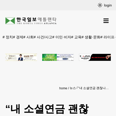
login
#
정치
#
경제
#
사회
#
사건/사고
#
이민·비자
#
교육
#
생활·문화
#
라이프
뉴스
“내 소셜연금 괜찮나”… 재정악화 가속
home
“내 소셜연금 괜찮