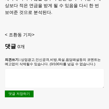
상보다 적은 연금을 받게 될 수 있음을 다시 한 번
보여준 것으로 분석된다.
< 조환동 기자>
댓글
0
개
의견쓰기::
상업광고,인신공격,비방,욕설,음담패설등의 코멘트는
예고없이 삭제될수 있습니다. (
0
/100자를 넘길 수 없습니다.)
댓글 저장하기