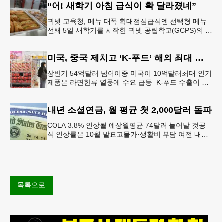
“어! 새학기 아침 급식이 확 달라졌네”
귀넷 교육청, 메뉴 대폭 확대점심급식엔 선택형 메뉴
선봬 5일 새학기를 시작한 귀넷 공립학교(GCPS)의 급
식 메뉴가 한층 다양해졌다.GCPS 학교영양프로그램
에 따르면 특히 아침
미국, 중국 제치고 ‘K-푸드’ 해외 최대 시장 부상
상반기 54억달러 넘어이중 미국이 10억달러최대 인기
제품은 라면한류 열풍에 수요 급등 K-푸드 수출이 라
면, 과자, 음료 등 제품 인기에 힘입어 올해 상반기에
도 역대 최고를 기록
내년 소셜연금, 월 평균 첫 2,000달러 돌파
COLA 3.8% 인상될 예상월평균 74달러 늘어날 것공
식 인상률은 10월 발표고물가·생활비 부담 여전 내년
소셜 시큐리티(사회보장연금) 생활비 조정(COLA)이
3.8%에 이를
목록으로