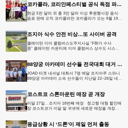
코카콜라, 코리안페스티벌 공식 독점 파트너 참여
현금 5천 달러 외 총 3만 달러 이상 후원행사장 음식·
음료 판매 오직 코카콜라만 코카콜라가 오는 9월 19-
20일 귀넷플레이스 몰에서 열리는 2026 코리안 페스
티벌의 공식 독점
조지아 식수 안전 비상…또 사이버 공격
클레이턴 이어 콜럼버스도주지사실 “FBI가 수사
중” 클레이턴 카운티에 이어 콜럼버스 상수도 시스템
도 사이버 공격을 받은 것으로 확인됐다. 이로써 조지
아에서만 최소 2곳의 상수도
88양궁 아카데미 선수들 전국대회 대거 입상
JOAD 타겟 내셔널 대회서 7명 메달 조지아주 스와니
88양궁 아카데미 소속 선수들이 지난달 22~26일 네브
래스카주 링컨에서 열린 2026 주니어 올림픽 양궁 디
벨롭먼트(JOA
코스트코 스톤마운틴 매장 곧 개장
이달 27일…조지아 18번째 매장 창고형 대형 할인매
장 코스트코가 이달 말 귀넷에 새로운 매장을 개장한
다.코스트코는 4일 “스톤마운틴 매장을 8월 27일 정식
개장할 예정”이라
응급상황 시 ‘드론’이 제일 먼저 출동