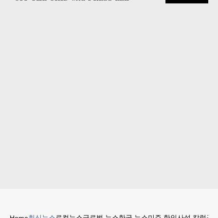
최신뉴스
로컬뉴스
글로벌 뉴스
한국 뉴스
미주 한인
사설 칼럼
구인