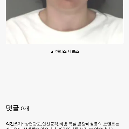
마리스 니콜스
댓글
0
개
의견쓰기::
상업광고,인신공격,비방,욕설,음담패설등의 코멘트는