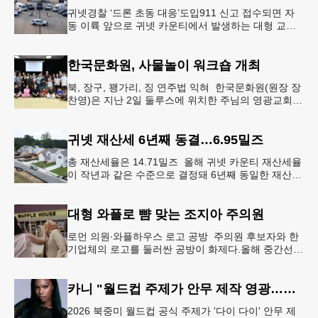
귀넷경찰 ‘드론 초동 대응’도입911 신고 접수되면 자
동 이륙 앞으로 귀넷 카운티에서 발생하는 대형 교통
사고나 범죄 현장 등 응급 상황 발생 시 드론이 가장
먼저 현장에 출동해 상
한국문화원, 사물놀이 워크숍 개최
북, 장구, 꽹가리, 징 연주법 익혀 한국문화원(원장 장
찬영)은 지난 2일 둘루스에 위치한 주님의 영광교회에
서 사물놀이 워크숍을 개최했다.한국을 대표하는 전통
공연예술인 사물놀이
귀넷 재산세 6년째 동결…6.95밀즈
총 재산세율은 14.71밀즈 올해 귀넷 카운티 재산세율
이 작년과 같은 수준으로 결정돼 6년째 동일한 재산세
율을 유지하게 됐다.귀넷 커미셔너 위원회는 4일 저녁
열린 정례 회의에서
대형 와플로 뺨 맞는 조지아 주의원
로먼 의원∙와플하우스 로고 공방 주의원 후보자와 한
기업체의 로고를 둘러싼 공방이 화제다.올해 중간선거
에서 민주당 주상원 후보(7지구)로 나서는 루와 로먼
(둘루스) 주하원의원은
카니 "월드컵 주제가 안무 제작 영광…춤은 국경 없는 언어"
2026 북중미 월드컵 공식 주제가 '다이 다이' 안무 제