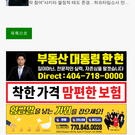
작 참여"샤키라 열정적 태도 존경…하프타임쇼서 만난
BTS, 특별한 기억""글로벌-한국 엔터테인먼트 산업 잇
는 가교 역할
목록으로