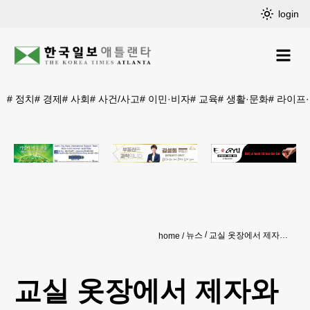
login
#
정치
#
경제
#
사회
#
사건/사고
#
이민·비자
#
교육
#
생활·문화
#
라이프
뉴스
교실 옷장에서 제자와 관계, 조지아 여교사 체포
home
교실 옷장에서 제자와