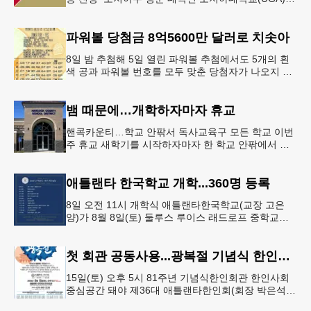
조지아텍(GT)에 지원하는 고등학교 12학년 학생들의
입시 부담이 한층 줄
파워볼 당첨금 8억5600만 달러로 치솟아
8일 밤 추첨해 5일 열린 파워볼 추첨에서도 5개의 흰
색 공과 파워볼 번호를 모두 맞춘 당첨자가 나오지 않
으면서 행운의 주인공은 다음 기회로 미뤄지게 됐다.
이에 따라 이번 주 토요
뱀 때문에…개학하자마자 휴교
핸콕카운티…학교 안팎서 독사교육구 모든 학교 이번
주 휴교 새학기를 시작하자마자 한 학교 안팎에서 잇
따라 뱀들이 출몰해 교육구 모든 학교가 휴교에 들어
가는 일이 벌어졌다.6일 WS
애틀랜타 한국학교 개학...360명 등록
8일 오전 11시 개학식 애틀랜타한국학교(교장 고은
양)가 8월 8일(토) 둘루스 루이스 래드로프 중학교에
서 26-27학년도 새 학기를 시작한다. 개학식은 당일
오전 11시 학교 카
첫 회관 공동사용...광복절 기념식 한인회관서
15일(토) 오후 5시 81주년 기념식한인회관 한인사회
중심공간 돼야 제36대 애틀랜타한인회(회장 박은석·
이사장 강신범)는 제81주년 광복절 기념식을 오는 15