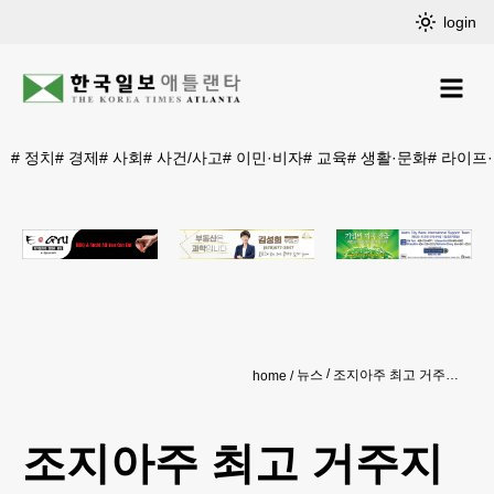
login
#
정치
#
경제
#
사회
#
사건/사고
#
이민·비자
#
교육
#
생활·문화
#
라이프
뉴스
조지아주 최고 거주지는 '존스크릭', 전국 5위
home
조지아주 최고 거주지