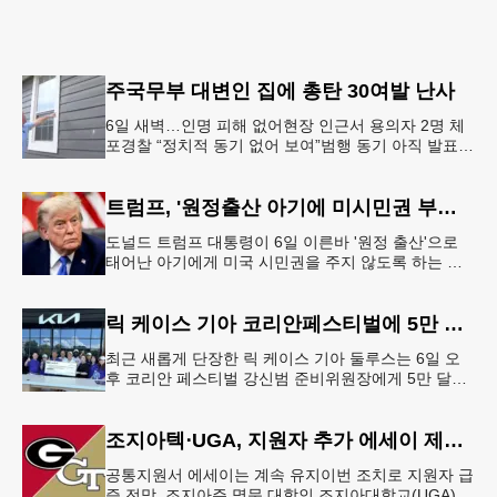
주국무부 대변인 집에 총탄 30여발 난사
6일 새벽…인명 피해 없어현장 인근서 용의자 2명 체
포경찰 “정치적 동기 없어 보여”범행 동기 아직 발표
안 돼 조지아 국무장관 대변인이자 공보국장 자택에
최소 30발의 총격이
트럼프, '원정출산 아기에 미시민권 부여 금지' 행정명령 서명
도널드 트럼프 대통령이 6일 이른바 '원정 출산'으로
태어난 아기에게 미국 시민권을 주지 않도록 하는 행
정명령에 서명했다.트럼프 대통령은 이날 백악관에서
서명식을 열고 이같은 내용
릭 케이스 기아 코리안페스티벌에 5만 달러 후원
최근 새롭게 단장한 릭 케이스 기아 둘루스는 6일 오
후 코리안 페스티벌 강신범 준비위원장에게 5만 달러
를 현금으로 후원했다. 릭 케이스 기아 관계자는 딜러
샵에 언제든 한인들의 방문
조지아텍⋅UGA, 지원자 추가 에세이 제출 폐지
공통지원서 에세이는 계속 유지이번 조치로 지원자 급
증 전망 조지아주 명문 대학인 조지아대학교(UGA)와