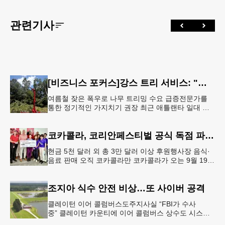
관련기사
[비즈니스 포커스]강스 트리 서비스: "강풍에 부러질라"… 여름철 주택가 수목 관리 '비상'
여름철 잦은 폭우로 나무 트리밍 수요 급증전문가를
통한 정기적인 가지치기 권장 최근 애틀랜타 일대 주
택가에서 여름철 수목 관리에 대한 경각심이 높아지면
서, 전문적인 트리밍(가지치기
코카콜라, 코리안페스티벌 공식 독점 파트너 참여
현금 5천 달러 외 총 3만 달러 이상 후원행사장 음식·
음료 판매 오직 코카콜라만 코카콜라가 오는 9월 19-
20일 귀넷플레이스 몰에서 열리는 2026 코리안 페스
티벌의 공식 독점
조지아 식수 안전 비상…또 사이버 공격
클레이턴 이어 콜럼버스도주지사실 “FBI가 수사
중” 클레이턴 카운티에 이어 콜럼버스 상수도 시스템
도 사이버 공격을 받은 것으로 확인됐다. 이로써 조지