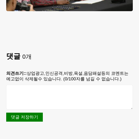
댓글
0
개
의견쓰기::
상업광고,인신공격,비방,욕설,음담패설등의 코멘트는
예고없이 삭제될수 있습니다. (
0
/100자를 넘길 수 없습니다.)
댓글 저장하기