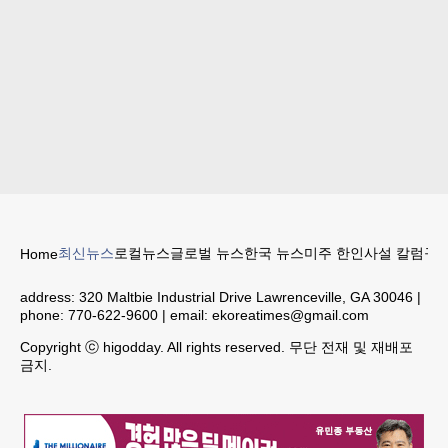
최신뉴스
로컬뉴스
글로벌 뉴스
한국 뉴스
미주 한인
사설 칼럼
구인
Home
address:
320 Maltbie Industrial Drive Lawrenceville, GA 30046
|
phone:
770-622-9600
| email:
ekoreatimes@gmail.com
Copyright ⓒ higodday. All rights reserved. 무단 전재 및 재배포
금지.