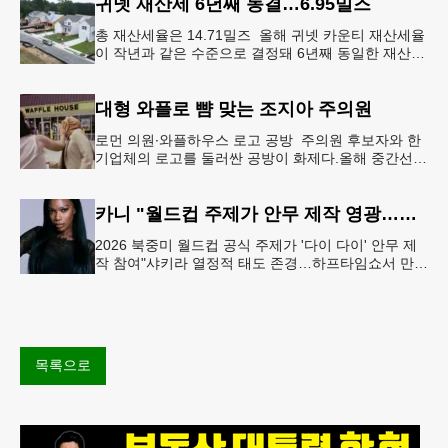
귀넷 재산세 6년째 동결…6.95밀즈
총 재산세율은 14.71밀즈 올해 귀넷 카운티 재산세율
이 작년과 같은 수준으로 결정돼 6년째 동일한 재산세
율을 유지하게 됐다.귀넷 커미셔너 위원회는 4일 저녁
열린 정례 회의에서
대형 와플로 뺨 맞는 조지아 주의원
로먼 의원∙와플하우스 로고 공방 주의원 후보자와 한
기업체의 로고를 둘러싼 공방이 화제다.올해 중간선거
에서 민주당 주상원 후보(7지구)로 나서는 루와 로먼
(둘루스) 주하원의원은
카니 "월드컵 주제가 안무 제작 영광…춤은 국경 없는 언어"
2026 북중미 월드컵 공식 주제가 '다이 다이' 안무 제
작 참여"샤키라 열정적 태도 존경…하프타임쇼서 만난
BTS, 특별한 기억""글로벌-한국 엔터테인먼트 산업 잇
는 가교 역할
목록으로