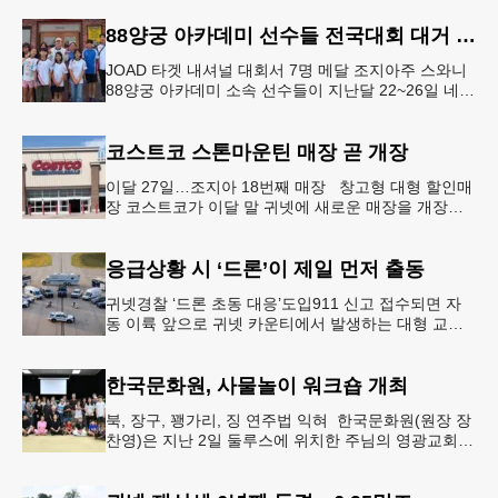
아에서만 최소 2곳의 상수도
88양궁 아카데미 선수들 전국대회 대거 입상
JOAD 타겟 내셔널 대회서 7명 메달 조지아주 스와니
88양궁 아카데미 소속 선수들이 지난달 22~26일 네브
래스카주 링컨에서 열린 2026 주니어 올림픽 양궁 디
벨롭먼트(JOA
코스트코 스톤마운틴 매장 곧 개장
이달 27일…조지아 18번째 매장 창고형 대형 할인매
장 코스트코가 이달 말 귀넷에 새로운 매장을 개장한
다.코스트코는 4일 “스톤마운틴 매장을 8월 27일 정식
개장할 예정”이라
응급상황 시 ‘드론’이 제일 먼저 출동
귀넷경찰 ‘드론 초동 대응’도입911 신고 접수되면 자
동 이륙 앞으로 귀넷 카운티에서 발생하는 대형 교통
사고나 범죄 현장 등 응급 상황 발생 시 드론이 가장
먼저 현장에 출동해 상
한국문화원, 사물놀이 워크숍 개최
북, 장구, 꽹가리, 징 연주법 익혀 한국문화원(원장 장
찬영)은 지난 2일 둘루스에 위치한 주님의 영광교회에
서 사물놀이 워크숍을 개최했다.한국을 대표하는 전통
공연예술인 사물놀이