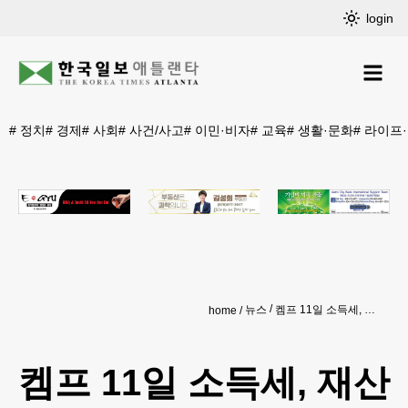
login
#
정치
#
경제
#
사회
#
사건/사고
#
이민·비자
#
교육
#
생활·문화
#
라이프
뉴스
켐프 11일 소득세, 재산세 관련 법 서명 예정
home
켐프 11일 소득세, 재산