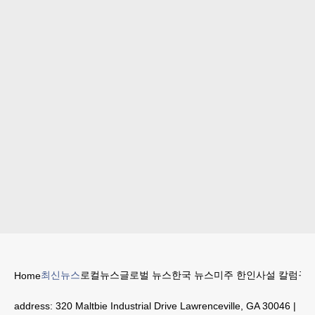
최신뉴스
로컬뉴스
글로벌 뉴스
한국 뉴스
미주 한인
사설 칼럼
구인
Home
address:
320 Maltbie Industrial Drive Lawrenceville, GA 30046
|