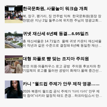
먼저 현장에 출동해 상
한국문화원, 사물놀이 워크숍 개최
북, 장구, 꽹가리, 징 연주법 익혀 한국문화원(원장 장
찬영)은 지난 2일 둘루스에 위치한 주님의 영광교회에
서 사물놀이 워크숍을 개최했다.한국을 대표하는 전통
공연예술인 사물놀이
귀넷 재산세 6년째 동결…6.95밀즈
총 재산세율은 14.71밀즈 올해 귀넷 카운티 재산세율
이 작년과 같은 수준으로 결정돼 6년째 동일한 재산세
율을 유지하게 됐다.귀넷 커미셔너 위원회는 4일 저녁
열린 정례 회의에서
대형 와플로 뺨 맞는 조지아 주의원
로먼 의원∙와플하우스 로고 공방 주의원 후보자와 한
기업체의 로고를 둘러싼 공방이 화제다.올해 중간선거
에서 민주당 주상원 후보(7지구)로 나서는 루와 로먼
(둘루스) 주하원의원은
카니 "월드컵 주제가 안무 제작 영광…춤은 국경 없는 언어"
2026 북중미 월드컵 공식 주제가 '다이 다이' 안무 제
작 참여"샤키라 열정적 태도 존경…하프타임쇼서 만난
BTS, 특별한 기억""글로벌-한국 엔터테인먼트 산업 잇
는 가교 역할