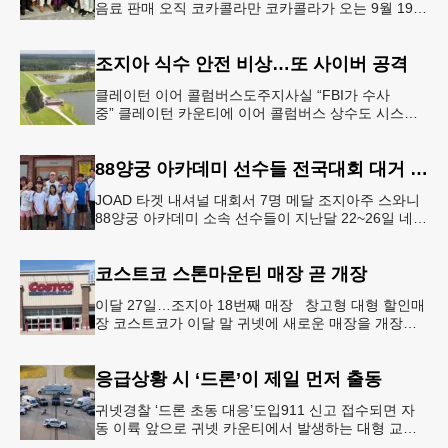
음료 판매 오직 코카콜라만 코카콜라가 오는 9월 19-
20일 귀넷플레이스 몰에서 열리는 2026 코리안 페스
티벌의 공식 독점
조지아 식수 안전 비상…또 사이버 공격
클레이턴 이어 콜럼버스도주지사실 “FBI가 수사
중” 클레이턴 카운티에 이어 콜럼버스 상수도 시스템
도 사이버 공격을 받은 것으로 확인됐다. 이로써 조지
아에서만 최소 2곳의 상수도
88양궁 아카데미 선수들 전국대회 대거 입상
JOAD 타겟 내셔널 대회서 7명 메달 조지아주 스와니
88양궁 아카데미 소속 선수들이 지난달 22~26일 네브
래스카주 링컨에서 열린 2026 주니어 올림픽 양궁 디
벨롭먼트(JOA
코스트코 스톤마운틴 매장 곧 개장
이달 27일…조지아 18번째 매장 창고형 대형 할인매
장 코스트코가 이달 말 귀넷에 새로운 매장을 개장한
다.코스트코는 4일 “스톤마운틴 매장을 8월 27일 정식
개장할 예정”이라
응급상황 시 ‘드론’이 제일 먼저 출동
귀넷경찰 ‘드론 초동 대응’도입911 신고 접수되면 자
동 이륙 앞으로 귀넷 카운티에서 발생하는 대형 교통
사고나 범죄 현장 등 응급 상황 발생 시 드론이 가장