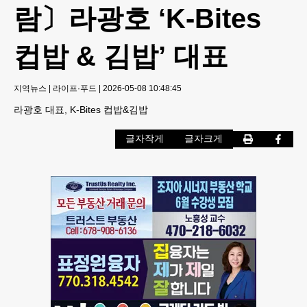
람〕라광호 ‘K-Bites
컵밥 & 김밥’ 대표
지역뉴스
|
라이프·푸드
|
2026-05-08 10:48:45
라광호 대표, K-Bites 컵밥&김밥
글자작게
글자크게