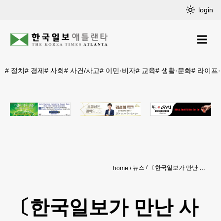
login
#
정치
#
경제
#
사회
#
사건/사고
#
이민·비자
#
교육
#
생활·문화
#
라이프
뉴스
〔한국일보가 만난 사람〕라광호 ‘K-Bites 컵밥 & 김밥’ 대표
home
〔한국일보가 만난 사