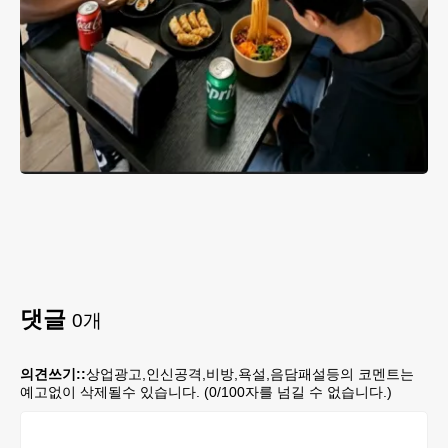
댓글
0
개
의견쓰기::
상업광고,인신공격,비방,욕설,음담패설등의 코멘트는
예고없이 삭제될수 있습니다. (
0
/100자를 넘길 수 없습니다.)