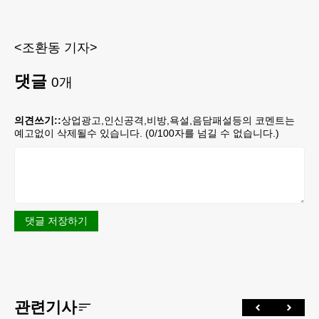
<조환동 기자>
댓글
0
개
의견쓰기::
상업광고,인신공격,비방,욕설,음담패설등의 코멘트는
예고없이 삭제될수 있습니다. (
0
/100자를 넘길 수 없습니다.)
댓글 저장하기
관련기사