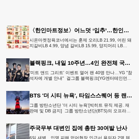
〈한인마트정보〉어느덧 ‘입추’…한인마트 먹거리로 가족 입맛 챙기기
시온마켓정육코너에서는 훈제 오리LB 21.99, 어린 돼
지갈비LB 4.99, 양념 갈비LB 15.99, 양지머리 LB
14.99, 냉장 영계LB 2.69, 생삼겹살 수육용LB 8.
블랙핑크, 내일 10주년…4인 완전체 국중박서 팬 행사
'미트 앤드 그리트' 이벤트 열어 팬 40명 만나…YG "참
석자에 개별 안내" 걸그룹 블랙핑크[YG엔터테인먼트
제공. 재판매 및 DB 금지] 그룹 블랙핑크가 데뷔 10주
년 기념일
BTS '더 시티 뉴욕', 타임스스퀘어 등 랜드마크 빛냈다
그룹 방탄소년단 '더 시티 뉴욕'[빅히트 뮤직 제공. 재
판매 및 DB 금지] 그룹 방탄소년단(BTS)의 오프라인
팬 이벤트 'BTS 더 시티 아리랑 - 뉴욕'(이하 '더 시티
뉴
주국무부 대변인 집에 총탄 30여발 난사
6일 새벽…인명 피해 없어현장 인근서 용의자 2명 체