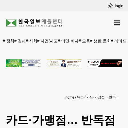
login
#
정치
#
경제
#
사회
#
사건/사고
#
이민·비자
#
교육
#
생활·문화
#
라이프
뉴스
카드·가맹점… 반독점 소송 합의
home
카드·가맹점… 반독점