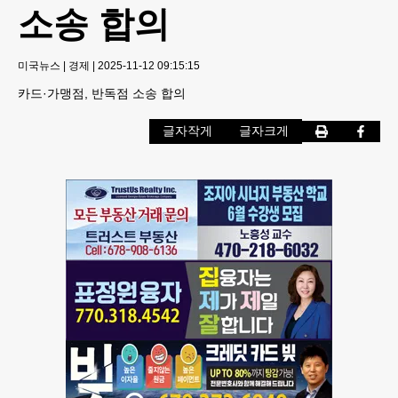
소송 합의
미국뉴스
|
경제
|
2025-11-12 09:15:15
카드·가맹점, 반독점 소송 합의
글자작게
글자크게