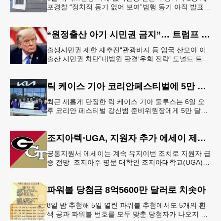
포경찰 “정치적 동기 없어 보여”범행 동기 아직 발표
안 돼 조지아 국무장관 대변인이자 공보국장 자택에
최소 30발의 총격이
“원정출산 아기 시민권 금지”… 트럼프 행정명령 서명
출생시민권 제한 재추진“관광비자 등 입국 산모아 이
출산 시민권 차단”대법원 판결‘우회 전략’ 도널드 트럼
프 대통령이 6일 이른바 ‘원정 출산(birth tourism)’으로
태어
릭 케이스 기아 코리안페스티벌에 5만 달러 후원
최근 새롭게 단장한 릭 케이스 기아 둘루스는 6일 오
후 코리안 페스티벌 강신범 준비위원장에게 5만 달러
를 현금으로 후원했다. 릭 케이스 기아 관계자는 딜러
샵에 언제든 한인들의 방문
조지아텍⋅UGA, 지원자 추가 에세이 제출 폐지
공통지원서 에세이는 계속 유지이번 조치로 지원자 급
증 전망 조지아주 명문 대학인 조지아대학교(UGA)와
조지아텍(GT)에 지원하는 고등학교 12학년 학생들의
입시 부담이 한층 줄
파워볼 당첨금 8억5600만 달러로 치솟아
8일 밤 추첨해 5일 열린 파워볼 추첨에서도 5개의 흰
색 공과 파워볼 번호를 모두 맞춘 당첨자가 나오지 않