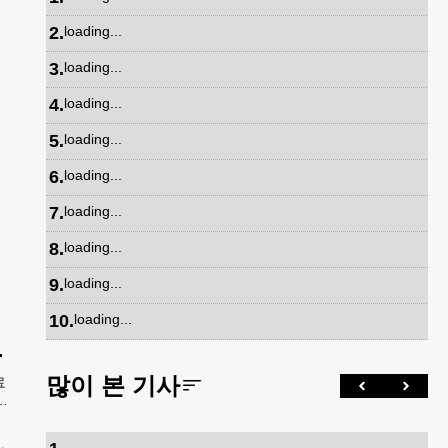
2
.
loading...
3
.
loading...
4
.
loading...
5
.
loading...
6
.
loading...
7
.
loading...
8
.
loading...
9
.
loading...
10
.
loading...
파트너 참여
많이 본 기사
료
넷
독