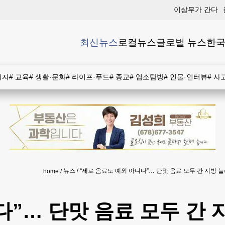
이상무가 간다
최신뉴스
로컬뉴스
글로벌 뉴스
한국
비자
#
교육
#
생활·문화
#
라이프·푸드
#
종교
#
업소탐방
#
인물·인터뷰
#
사
뉴스
“제로 음료도 예외 아니다”… 단맛 음료 모두 간 지방 
home
다”… 단맛 음료 모두 간 