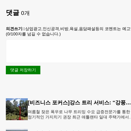
댓글
0
개
의견쓰기::
상업광고,인신공격,비방,욕설,음담패설등의 코멘트는 예고
(
0
/100자를 넘길 수 없습니다.)
댓글 저장하기
[비즈니스 포커스]강스 트리 서비스: "강풍에 부러질라"… 여름철 주택가 수목 관리 '비상'
여름철 잦은 폭우로 나무 트리밍 수요 급증전문가를 통한
정기적인 가지치기 권장 최근 애틀랜타 일대 주택가에서
여름철 수목 관리에 대한 경각심이 높아지면서, 전문적인
트리밍(가지치기