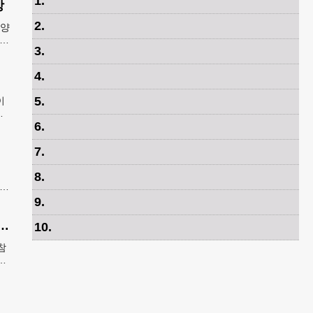
1
.
상
2
.
8양
카주
3
.
A
4
.
5
.
이
범
6
.
출
7
.
8
.
 유
례
9
.
제가 안무 제작 영광…춤은 국경 없는 언어"
10
.
참
특
역