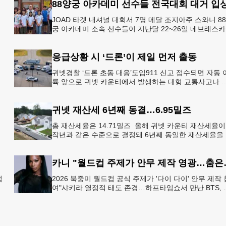
88양궁 아카데미 선수들 전국대회 대거 입
JOAD 타겟 내셔널 대회서 7명 메달 조지아주 스와니 8
궁 아카데미 소속 선수들이 지난달 22~26일 네브래스
링컨에서 열린 2026 주니어 올림픽 양궁 디벨롭먼트(JO
응급상황 시 ‘드론’이 제일 먼저 출동
귀넷경찰 ‘드론 초동 대응’도입911 신고 접수되면 자동 
륙 앞으로 귀넷 카운티에서 발생하는 대형 교통사고나 
죄 현장 등 응급 상황 발생 시 드론이 가장 먼저 현장에 
동해 상
귀넷 재산세 6년째 동결…6.95밀즈
총 재산세율은 14.71밀즈 올해 귀넷 카운티 재산세율이
작년과 같은 수준으로 결정돼 6년째 동일한 재산세율을
술
지하게 됐다.귀넷 커미셔너 위원회는 4일 저녁 열린 정
회의에서
카니 "월드컵 주
업
2026 북중미 월드컵 공식 주제가 '다이 다이' 안무 제작 
여"샤키라 열정적 태도 존경…하프타임쇼서 만난 BTS, 
하
별한 기억""글로벌-한국 엔터테인먼트 산업 잇는 가교 
할