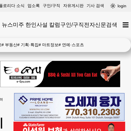
플로리다 소식
업소록
구인/구직
자유게시판
기사 검색
login
 뉴스
미주 한인
사설 칼럼
구인/구직
전자신문
검색
고
#
부동산
#
기획·특집
#
마트정보
#
연예·스포츠
늘려
지