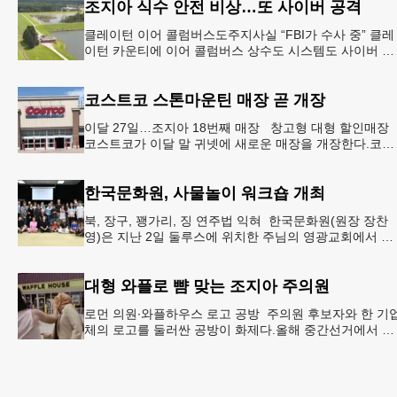
조지아 식수 안전 비상…또 사이버 공격
클레이턴 이어 콜럼버스도주지사실 “FBI가 수사 중” 클레
이턴 카운티에 이어 콜럼버스 상수도 시스템도 사이버 공
격을 받은 것으로 확인됐다. 이로써 조지아에서만 최소 2
곳의 상수도
코스트코 스톤마운틴 매장 곧 개장
이달 27일…조지아 18번째 매장 창고형 대형 할인매장
코스트코가 이달 말 귀넷에 새로운 매장을 개장한다.코스
트코는 4일 “스톤마운틴 매장을 8월 27일 정식 개장할 예
정”이라
한국문화원, 사물놀이 워크숍 개최
북, 장구, 꽹가리, 징 연주법 익혀 한국문화원(원장 장찬
영)은 지난 2일 둘루스에 위치한 주님의 영광교회에서 사
물놀이 워크숍을 개최했다.한국을 대표하는 전통 공연예
인 사물놀이
대형 와플로 뺨 맞는 조지아 주의원
로먼 의원∙와플하우스 로고 공방 주의원 후보자와 한 기
체의 로고를 둘러싼 공방이 화제다.올해 중간선거에서 민
주당 주상원 후보(7지구)로 나서는 루와 로먼(둘루스) 주
원의원은