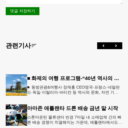
댓글 저장하기
관련기사
■ 화제의 여행 프로그램-“40년 역사의 신뢰… 서유럽 8개국 13일 대장정”
■ 동방관광&여행사 장재홍 CEO영국·프랑스·네덜란
드·독일·이탈리아·바티칸 등 역사와 문화, 자연 기
행…‘감동과 치유의 대장정’ 10월 6일 출발, 호텔·버스
·식사 일정‘
아마존 애틀랜타 드론 배송 금년 말 시작
스톤마운틴 물류센터 반경 7마일 내 소매업체 간의 빠
른 배송 경쟁이 치열해지는 가운데, 애틀랜타에서도
조만간 아마존의 택배가 하늘을 날아 배송될 예정이