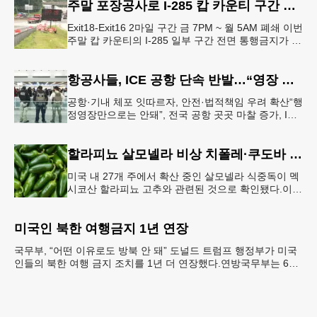
주말 포장공사로 I-285 캅 카운티 구간 통행금지
Exit18-Exit16 2마일 구간 금 7PM ~ 월 5AM 폐쇄 이번
주말 캅 카운티의 I-285 일부 구간 전면 통행금지가 시
행된다. 18번 출구인 페이스 페리 로드에서 16
항공사들, ICE 공항 단속 반발…“영장 없인 협조 불가”
공항·기내 체포 잇따르자, 안전·법적책임 우려 확산“행
정영장만으로는 안돼”, 전국 공항 곳곳 마찰 증가, ICE
는 공항 단속 확대 방침 연방 이민세관단속국 요원들
이 뉴욕 JKF 케
할라피뇨 살모넬라 비상 치폴레·쿠도바 긴급 회수
미국 내 27개 주에서 확산 중인 살모넬라 식중독이 멕
시코산 할라피뇨 고추와 관련된 것으로 확인됐다.이에
따라 멕시코 음식 체인인 치폴레와 쿠도바가 해당 식
재료를 전면 회수했다.연
미국인 북한 여행금지 1년 연장
국무부, “어떤 이유로도 방북 안 돼” 도널드 트럼프 행정부가 미국
인들의 북한 여행 금지 조치를 1년 더 연장했다.연방국무부는 6일
“북한 내 체포와 구금 위험으로부터 미국민의 안