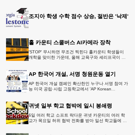
다.아마존은 올해 말 조지아주
조지아 학생 수학 점수 상승, 절반은 '낙제'
홀 카운티 스쿨버스 AI카메라 장착
'STOP' 무시하면 무조건 찍힌다 홀카운티 학생들이
개학을 맞이한 가운데, 올해 교육구와 셰리프국이 학
생들의 안전을 위협하는 스쿨버스 추월 차량을 상대로
강력한 단속에 나선다.홀
AP 한국어 개설, 서명 청원운동 열기
AP 한국어 개설 캠페인 확산한인 누구나 서명 참여 가
능 미국 공립·사립 고등학교에서 'AP Korean
Language and Culture(한국어 및 한국문화 AP 과목)'
개
귀넷 일부 학교 협박에 일시 봉쇄령
6일 여러 학교 소프트 락다운 귀넷 카운티의 여러 학
교가 목요일 허위 협박 전화를 받아 일선 학교들에 일
시적인 봉쇄령이 내려졌다고 교육구 측이 밝혔다.학부
모들에게 발송된 서한에서