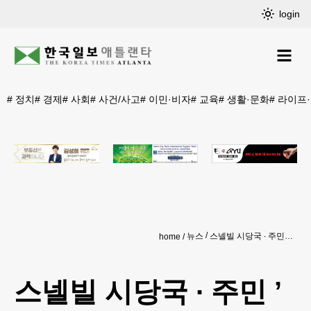
login
#
정치
#
경제
#
사회
#
사건/사고
#
이민·비자
#
교육
#
생활·문화
#
라이프
뉴스
스넬빌 시당국 ∙ 주민 ’ 패닉’
home
스넬빌 시당국 ∙ 주민 ’