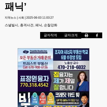
패닉’
지역뉴스
|
사회
|
2025-06-03 11:03:27
스넬빌시, 총격사건, 패닉, 순찰강화
글자작게
글자크게