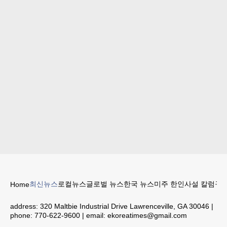
최신뉴스
로컬뉴스
글로벌 뉴스
한국 뉴스
미주 한인
사설 칼럼
구인
Home
address:
320 Maltbie Industrial Drive Lawrenceville, GA 30046
|
phone:
770-622-9600
| email:
ekoreatimes@gmail.com