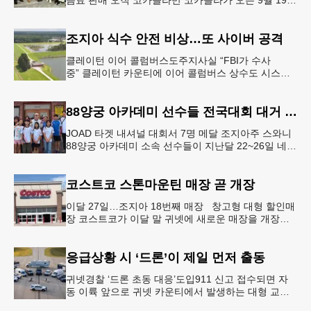
20일 귀넷플레이스 몰에서 열리는 2026 코리안 페스
티벌의 공식 독점
조지아 식수 안전 비상…또 사이버 공격
클레이턴 이어 콜럼버스도주지사실 “FBI가 수사
중” 클레이턴 카운티에 이어 콜럼버스 상수도 시스템
도 사이버 공격을 받은 것으로 확인됐다. 이로써 조지
아에서만 최소 2곳의 상수도
88양궁 아카데미 선수들 전국대회 대거 입상
JOAD 타겟 내셔널 대회서 7명 메달 조지아주 스와니
88양궁 아카데미 소속 선수들이 지난달 22~26일 네브
래스카주 링컨에서 열린 2026 주니어 올림픽 양궁 디
벨롭먼트(JOA
코스트코 스톤마운틴 매장 곧 개장
이달 27일…조지아 18번째 매장 창고형 대형 할인매
장 코스트코가 이달 말 귀넷에 새로운 매장을 개장한
다.코스트코는 4일 “스톤마운틴 매장을 8월 27일 정식
개장할 예정”이라
응급상황 시 ‘드론’이 제일 먼저 출동
귀넷경찰 ‘드론 초동 대응’도입911 신고 접수되면 자
동 이륙 앞으로 귀넷 카운티에서 발생하는 대형 교통
사고나 범죄 현장 등 응급 상황 발생 시 드론이 가장