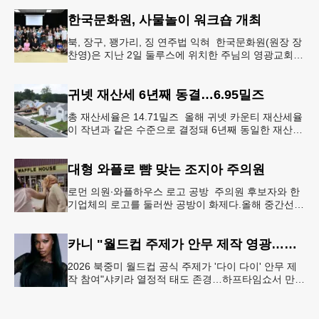
먼저 현장에 출동해 상
한국문화원, 사물놀이 워크숍 개최
북, 장구, 꽹가리, 징 연주법 익혀 한국문화원(원장 장
찬영)은 지난 2일 둘루스에 위치한 주님의 영광교회에
서 사물놀이 워크숍을 개최했다.한국을 대표하는 전통
공연예술인 사물놀이
귀넷 재산세 6년째 동결…6.95밀즈
총 재산세율은 14.71밀즈 올해 귀넷 카운티 재산세율
이 작년과 같은 수준으로 결정돼 6년째 동일한 재산세
율을 유지하게 됐다.귀넷 커미셔너 위원회는 4일 저녁
열린 정례 회의에서
대형 와플로 뺨 맞는 조지아 주의원
로먼 의원∙와플하우스 로고 공방 주의원 후보자와 한
기업체의 로고를 둘러싼 공방이 화제다.올해 중간선거
에서 민주당 주상원 후보(7지구)로 나서는 루와 로먼
(둘루스) 주하원의원은
카니 "월드컵 주제가 안무 제작 영광…춤은 국경 없는 언어"
2026 북중미 월드컵 공식 주제가 '다이 다이' 안무 제
작 참여"샤키라 열정적 태도 존경…하프타임쇼서 만난
BTS, 특별한 기억""글로벌-한국 엔터테인먼트 산업 잇
는 가교 역할