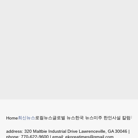
최신뉴스
로컬뉴스
글로벌 뉴스
한국 뉴스
미주 한인
사설 칼럼
구인
Home
address:
320 Maltbie Industrial Drive Lawrenceville, GA 30046
|
phone:
770-622-9600
| email:
ekoreatimes@gmail.com