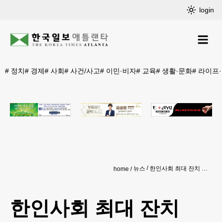
login
#
정치
#
경제
#
사회
#
사건/사고
#
이민·비자
#
교육
#
생활·문화
#
라이프
뉴스
한인사회 최대 잔치 WKBC 준비 순항 중
home
한인사회 최대 잔치