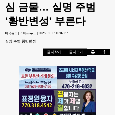
심 금물… 실명 주범
‘황반변성’ 부른다
미국뉴스
|
라이프·푸드
|
2025-02-17 10:07:37
실명 주범,황반변성
글자작게
글자크게