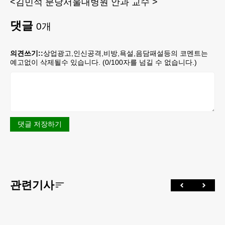
<김민석 분당서울대병원 안과 교수 >
댓글
0
개
의견쓰기::
상업광고,인신공격,비방,욕설,음담패설등의 코멘트는
예고없이 삭제될수 있습니다. (
0
/100자를 넘길 수 없습니다.)
댓글 저장하기
관련기사