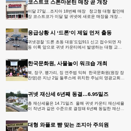
코스트코 스톤마운틴 매장 곧 개장
이달 27일…조지아 18번째 매장 창고형 대형 할인매
장 코스트코가 이달 말 귀넷에 새로운 매장을 개장한
다.코스트코는 4일 “스톤마운틴 매장을 8월 27일 정식
개장할 예정”이라
응급상황 시 ‘드론’이 제일 먼저 출동
귀넷경찰 ‘드론 초동 대응’도입911 신고 접수되면 자
동 이륙 앞으로 귀넷 카운티에서 발생하는 대형 교통
사고나 범죄 현장 등 응급 상황 발생 시 드론이 가장
먼저 현장에 출동해 상
한국문화원, 사물놀이 워크숍 개최
북, 장구, 꽹가리, 징 연주법 익혀 한국문화원(원장 장
찬영)은 지난 2일 둘루스에 위치한 주님의 영광교회에
서 사물놀이 워크숍을 개최했다.한국을 대표하는 전통
공연예술인 사물놀이
귀넷 재산세 6년째 동결…6.95밀즈
총 재산세율은 14.71밀즈 올해 귀넷 카운티 재산세율
이 작년과 같은 수준으로 결정돼 6년째 동일한 재산세
율을 유지하게 됐다.귀넷 커미셔너 위원회는 4일 저녁
열린 정례 회의에서
대형 와플로 뺨 맞는 조지아 주의원