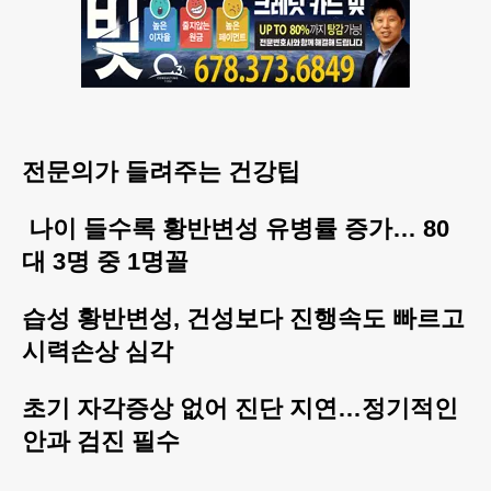
전문의가 들려주는 건강팁
나이 들수록 황반변성 유병률 증가… 80
대 3명 중 1명꼴
습성 황반변성, 건성보다 진행속도 빠르고
시력손상 심각
초기 자각증상 없어 진단 지연…정기적인
안과 검진 필수