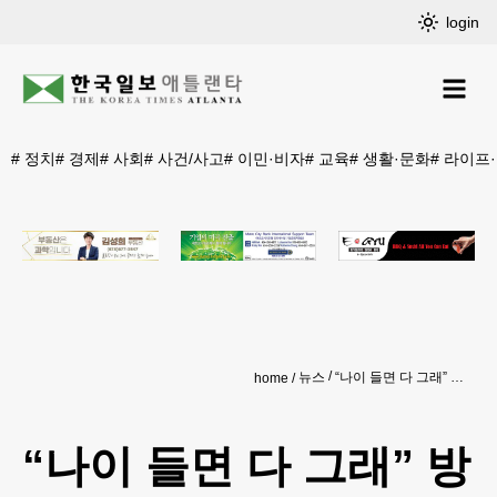
login
#
정치
#
경제
#
사회
#
사건/사고
#
이민·비자
#
교육
#
생활·문화
#
라이프
뉴스
“나이 들면 다 그래” 방심 금물… 실명 주범 ‘황반변성’ 부른다
home
“나이 들면 다 그래” 방