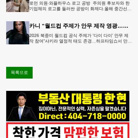
로먼 의원∙와플하우스 로고 공방 주의원 후보자와 한
기업체의 로고를 둘러싼 공방이 화제다.올해 중간선거
에서 민주당 주상원 후보(7지구)로 나서는 루와 로먼
(둘루스) 주하원의원은
카니 "월드컵 주제가 안무 제작 영광…춤은 국경 없는 언어"
2026 북중미 월드컵 공식 주제가 '다이 다이' 안무 제
작 참여"샤키라 열정적 태도 존경…하프타임쇼서 만난
BTS, 특별한 기억""글로벌-한국 엔터테인먼트 산업 잇
는 가교 역할
목록으로