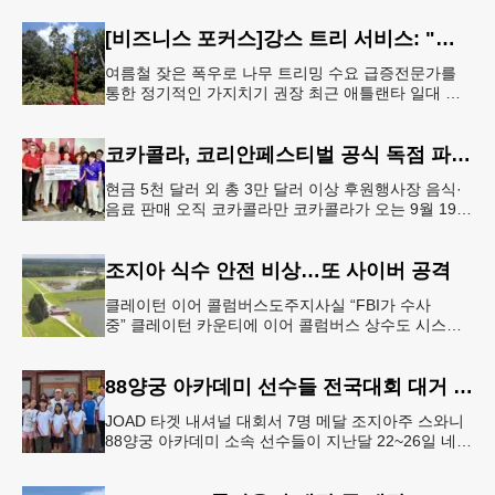
[비즈니스 포커스]강스 트리 서비스: "강풍에 부러질라"… 여름철 주택가 수목 관리 '비상'
여름철 잦은 폭우로 나무 트리밍 수요 급증전문가를
통한 정기적인 가지치기 권장 최근 애틀랜타 일대 주
택가에서 여름철 수목 관리에 대한 경각심이 높아지면
서, 전문적인 트리밍(가지치기
코카콜라, 코리안페스티벌 공식 독점 파트너 참여
현금 5천 달러 외 총 3만 달러 이상 후원행사장 음식·
음료 판매 오직 코카콜라만 코카콜라가 오는 9월 19-
20일 귀넷플레이스 몰에서 열리는 2026 코리안 페스
티벌의 공식 독점
조지아 식수 안전 비상…또 사이버 공격
클레이턴 이어 콜럼버스도주지사실 “FBI가 수사
중” 클레이턴 카운티에 이어 콜럼버스 상수도 시스템
도 사이버 공격을 받은 것으로 확인됐다. 이로써 조지
아에서만 최소 2곳의 상수도
88양궁 아카데미 선수들 전국대회 대거 입상
JOAD 타겟 내셔널 대회서 7명 메달 조지아주 스와니
88양궁 아카데미 소속 선수들이 지난달 22~26일 네브
래스카주 링컨에서 열린 2026 주니어 올림픽 양궁 디
벨롭먼트(JOA