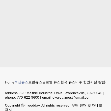
최신뉴스
로컬뉴스
글로벌 뉴스
한국 뉴스
미주 한인
사설 칼럼
구인
Home
address:
320 Maltbie Industrial Drive Lawrenceville, GA 30046
|
phone:
770-622-9600
| email:
ekoreatimes@gmail.com
Copyright ⓒ higodday. All rights reserved. 무단 전재 및 재배포
금지.