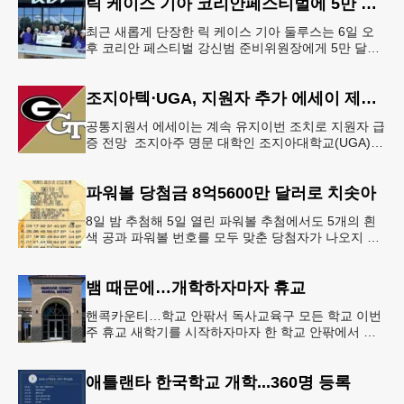
릭 케이스 기아 코리안페스티벌에 5만 달러 후원
최근 새롭게 단장한 릭 케이스 기아 둘루스는 6일 오
후 코리안 페스티벌 강신범 준비위원장에게 5만 달러
를 현금으로 후원했다. 릭 케이스 기아 관계자는 딜러
샵에 언제든 한인들의 방문
조지아텍⋅UGA, 지원자 추가 에세이 제출 폐지
공통지원서 에세이는 계속 유지이번 조치로 지원자 급
증 전망 조지아주 명문 대학인 조지아대학교(UGA)와
조지아텍(GT)에 지원하는 고등학교 12학년 학생들의
입시 부담이 한층 줄
파워볼 당첨금 8억5600만 달러로 치솟아
8일 밤 추첨해 5일 열린 파워볼 추첨에서도 5개의 흰
색 공과 파워볼 번호를 모두 맞춘 당첨자가 나오지 않
으면서 행운의 주인공은 다음 기회로 미뤄지게 됐다.
이에 따라 이번 주 토요
뱀 때문에…개학하자마자 휴교
핸콕카운티…학교 안팎서 독사교육구 모든 학교 이번
주 휴교 새학기를 시작하자마자 한 학교 안팎에서 잇
따라 뱀들이 출몰해 교육구 모든 학교가 휴교에 들어
가는 일이 벌어졌다.6일 WS
애틀랜타 한국학교 개학...360명 등록