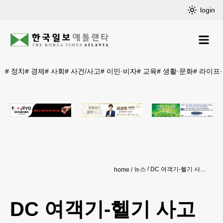
login
#
정치
#
경제
#
사회
#
사건/사고
#
이민·비자
#
교육
#
생활·문화
#
라이프
뉴스
DC 여객기-헬기 사고 사망자에 조지아 출신 2명
home
DC 여객기-헬기 사고