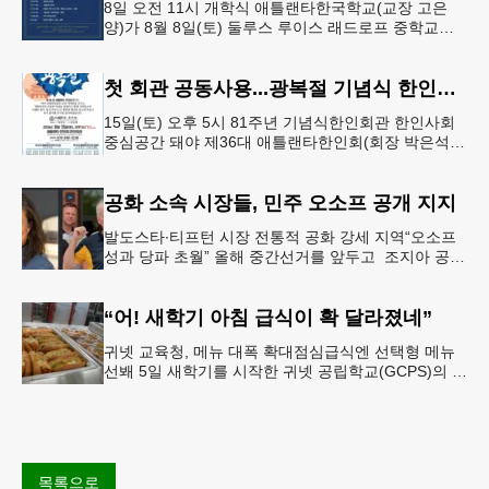
8일 오전 11시 개학식 애틀랜타한국학교(교장 고은
양)가 8월 8일(토) 둘루스 루이스 래드로프 중학교에
서 26-27학년도 새 학기를 시작한다. 개학식은 당일
오전 11시 학교 카
첫 회관 공동사용...광복절 기념식 한인회관서
15일(토) 오후 5시 81주년 기념식한인회관 한인사회
중심공간 돼야 제36대 애틀랜타한인회(회장 박은석·
이사장 강신범)는 제81주년 광복절 기념식을 오는 15
일(토) 오후 5시
공화 소속 시장들, 민주 오소프 공개 지지
발도스타∙티프턴 시장 전통적 공화 강세 지역“오소프
성과 당파 초월” 올해 중간선거를 앞두고 조지아 공화
당 소속 두 명의 시장이 민주당 존 오스프 연방상원의
원 지지를 선언했다.
“어! 새학기 아침 급식이 확 달라졌네”
귀넷 교육청, 메뉴 대폭 확대점심급식엔 선택형 메뉴
선봬 5일 새학기를 시작한 귀넷 공립학교(GCPS)의 급
식 메뉴가 한층 다양해졌다.GCPS 학교영양프로그램
에 따르면 특히 아침
목록으로