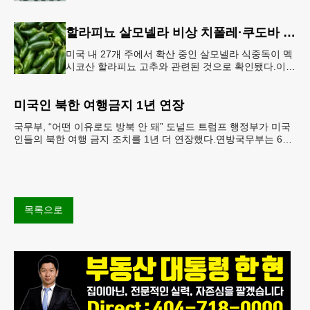
는 공항 단속 확대 방침 연방 이민세관단속국 요원들
이 뉴욕 JKF 케
할라피뇨 살모넬라 비상 치폴레·쿠도바 긴급 회수
미국 내 27개 주에서 확산 중인 살모넬라 식중독이 멕
시코산 할라피뇨 고추와 관련된 것으로 확인됐다.이에
따라 멕시코 음식 체인인 치폴레와 쿠도바가 해당 식
재료를 전면 회수했다.연
미국인 북한 여행금지 1년 연장
국무부, “어떤 이유로도 방북 안 돼” 도널드 트럼프 행정부가 미국
인들의 북한 여행 금지 조치를 1년 더 연장했다.연방국무부는 6일
“북한 내 체포와 구금 위험으로부터 미국민의 안
목록으로