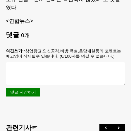
였다.
<연합뉴스>
댓글
0
개
의견쓰기::
상업광고,인신공격,비방,욕설,음담패설등의 코멘트는
예고없이 삭제될수 있습니다. (
0
/100자를 넘길 수 없습니다.)
댓글 저장하기
관련기사