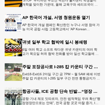
'STOP' 무시하면 무조건 찍힌다 홀카운티 학생들이
개학을 맞이한 가운데, 올해 교육구와 셰리프국이 학
생들의 안전을 위협하는 스쿨버스 추월 차량을 상대로
강력한 단속에 나선다.홀
AP 한국어 개설, 서명 청원운동 열기
AP 한국어 개설 캠페인 확산한인 누구나 서명 참여 가
능 미국 공립·사립 고등학교에서 'AP Korean
Language and Culture(한국어 및 한국문화 AP 과목)'
개
귀넷 일부 학교 협박에 일시 봉쇄령
6일 여러 학교 소프트 락다운 귀넷 카운티의 여러 학
교가 목요일 허위 협박 전화를 받아 일선 학교들에 일
시적인 봉쇄령이 내려졌다고 교육구 측이 밝혔다.학부
모들에게 발송된 서한에서
주말 포장공사로 I-285 캅 카운티 구간 통행금지
Exit18-Exit16 2마일 구간 금 7PM ~ 월 5AM 폐쇄 이번
주말 캅 카운티의 I-285 일부 구간 전면 통행금지가 시
행된다. 18번 출구인 페이스 페리 로드에서 16
항공사들, ICE 공항 단속 반발…“영장 없인 협조 불가”
공항·기내 체포 잇따르자, 안전·법적책임 우려 확산“행
정영장만으로는 안돼”, 전국 공항 곳곳 마찰 증가, ICE