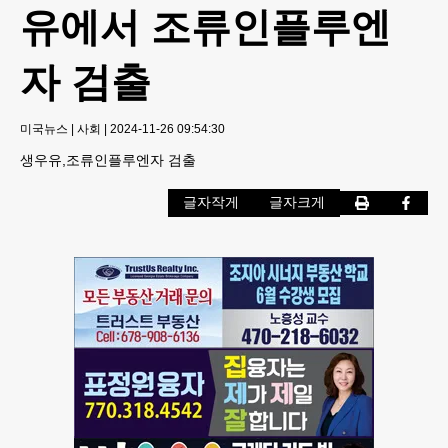
유에서 조류인플루엔
자 검출
미국뉴스
|
사회
|
2024-11-26 09:54:30
생우유,조류인플루엔자 검출
글자작게
글자크게