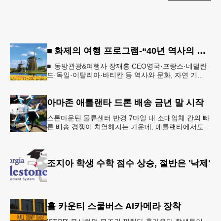
■ 화제의 여행 프로그램-“40년 역사의 신뢰… 서유럽 8개국 13일 대장정”
■ 동방관광&여행사 장재홍 CEO영국·프랑스·네덜란
드·독일·이탈리아·바티칸 등 역사와 문화, 자연 기
행…‘감동과 치유의 대장정’ 10월 6일 출발, 호텔·버스
·식사 일정‘
아마존 애틀랜타 드론 배송 금년 말 시작
스톤마운틴 물류센터 반경 7마일 내 소매업체 간의 빠
른 배송 경쟁이 치열해지는 가운데, 애틀랜타에서도
조만간 아마존의 택배가 하늘을 날아 배송될 예정이
다.아마존은 올해 말 조지아주
조지아 학생 수학 점수 상승, 절반은 '낙제'
홀 카운티 스쿨버스 AI카메라 장착