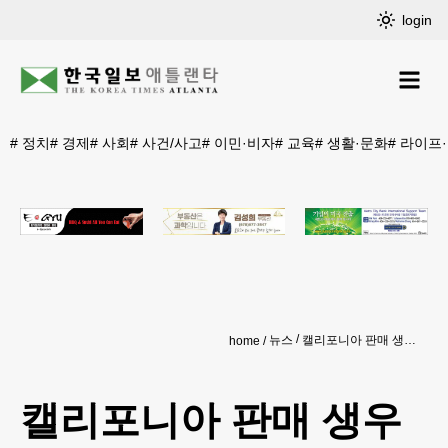
login
#
정치
#
경제
#
사회
#
사건/사고
#
이민·비자
#
교육
#
생활·문화
#
라이프
뉴스
캘리포니아 판매 생우유에서 조류인플루엔자 검출
home
캘리포니아 판매 생우