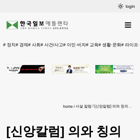
login
#
정치
#
경제
#
사회
#
사건/사고
#
이민·비자
#
교육
#
생활·문화
#
라이프
사설 칼럼
[신앙칼럼] 의와 칭의(Justice And Justification, 마Matt. 5:6)
home
[신앙칼럼] 의와 칭의