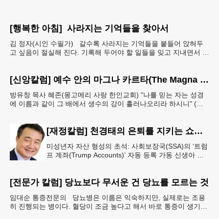
[행복한 아침] 사라지는 기억들을 찾아서
김 정자(시인 수필가) 갈수록 사라지는 기억들을 붙들어 앉혀두
고 싶음이 절실해 진다. 기록해 두어야 할 일들을 잊고 지내면서 아
예 단서도 없이 까무룩 해버리는 당황스런 해프닝까
[신앙칼럼] 예수 안의 마그나 카르타(The Magna Carta in Jesus, 요한복음John 7:38)
방유창 목사 혜존(몽고메리 사랑 한인교회) "나를 믿는 자는 성경
에 이름과 같이 그 배에서 생수의 강이 흘러나오리라 하시니" (요
한복음 7:38). 저항시인 윤동주의 시집 《하늘과
[재정칼럼] 천경태의 은퇴를 지키는 쇼셜시큐리티 인사이트 - 은퇴와 생활의 기초를 지키는 가장 현실적인 제도 읽기 (18)
미성년자 자산 형성의 초석: 사회보장국(SSA)의 ‘트럼
프 계좌(Trump Accounts)’ 자동 등록 가동 신생아 출
생 시 자동 개설 연계 및 연방 정부 1,000달러 시드머
니
[전문가 칼럼] 당뇨보다 무서운 건 당뇨를 모르는 것
임대순 통증전문의 당뇨병은 이름은 익숙하지만, 실제로는 조용
히 진행되는 병이다. 혈당이 조금 높다고 해서 바로 통증이 생기거
나 숨이 차거나 쓰러지는 것은 아니다. 그래서 많은