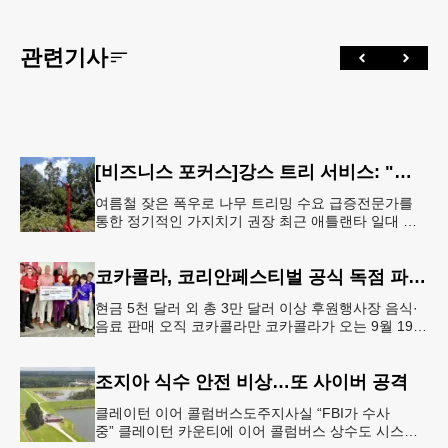
관련기사
[비즈니스 포커스]강스 트리 서비스: "강풍에 부러질라"… 여름철 주택가 수목 관리 '비상'
여름철 잦은 폭우로 나무 트리밍 수요 급증전문가를
통한 정기적인 가지치기 권장 최근 애틀랜타 일대 주
택가에서 여름철 수목 관리에 대한 경각심이 높아지면
서, 전문적인 트리밍(가지치기
코카콜라, 코리안페스티벌 공식 독점 파트너 참여
현금 5천 달러 외 총 3만 달러 이상 후원행사장 음식·
음료 판매 오직 코카콜라만 코카콜라가 오는 9월 19-
20일 귀넷플레이스 몰에서 열리는 2026 코리안 페스
티벌의 공식 독점
조지아 식수 안전 비상…또 사이버 공격
클레이턴 이어 콜럼버스도주지사실 “FBI가 수사
중” 클레이턴 카운티에 이어 콜럼버스 상수도 시스템