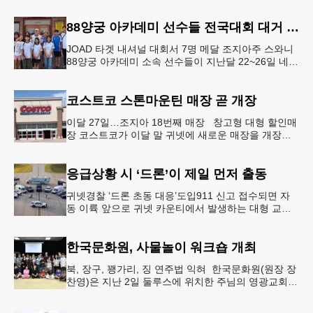
도 사이버 공격을 받은 것으로 확인됐다. 이로써 조지
아에서만 최소 2곳의 상수도
88양궁 아카데미 선수들 전국대회 대거 입상
JOAD 타겟 내셔널 대회서 7명 메달 조지아주 스와니
88양궁 아카데미 소속 선수들이 지난달 22~26일 네브
래스카주 링컨에서 열린 2026 주니어 올림픽 양궁 디
벨롭먼트(JOA
코스트코 스톤마운틴 매장 곧 개장
이달 27일…조지아 18번째 매장 창고형 대형 할인매
장 코스트코가 이달 말 귀넷에 새로운 매장을 개장한
다.코스트코는 4일 “스톤마운틴 매장을 8월 27일 정식
개장할 예정”이라
응급상황 시 ‘드론’이 제일 먼저 출동
귀넷경찰 ‘드론 초동 대응’도입911 신고 접수되면 자
동 이륙 앞으로 귀넷 카운티에서 발생하는 대형 교통
사고나 범죄 현장 등 응급 상황 발생 시 드론이 가장
먼저 현장에 출동해 상
한국문화원, 사물놀이 워크숍 개최
북, 장구, 꽹가리, 징 연주법 익혀 한국문화원(원장 장
찬영)은 지난 2일 둘루스에 위치한 주님의 영광교회에
서 사물놀이 워크숍을 개최했다.한국을 대표하는 전통
공연예술인 사물놀이