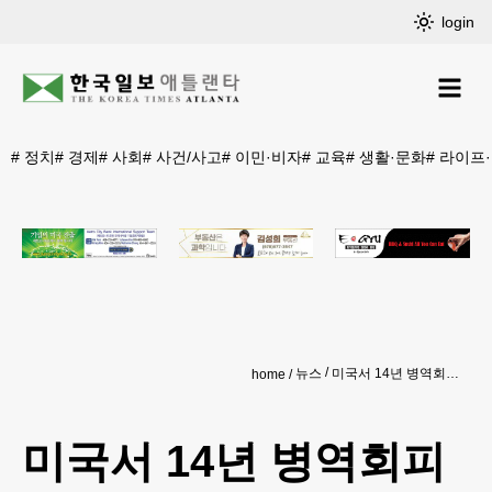
login
#
정치
#
경제
#
사회
#
사건/사고
#
이민·비자
#
교육
#
생활·문화
#
라이프
뉴스
미국서 14년 병역회피 한인 처벌
home
미국서 14년 병역회피