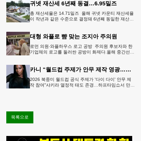
귀넷 재산세 6년째 동결…6.95밀즈
총 재산세율은 14.71밀즈 올해 귀넷 카운티 재산세율
이 작년과 같은 수준으로 결정돼 6년째 동일한 재산세
율을 유지하게 됐다.귀넷 커미셔너 위원회는 4일 저녁
열린 정례 회의에서
대형 와플로 뺨 맞는 조지아 주의원
로먼 의원∙와플하우스 로고 공방 주의원 후보자와 한
기업체의 로고를 둘러싼 공방이 화제다.올해 중간선거
에서 민주당 주상원 후보(7지구)로 나서는 루와 로먼
(둘루스) 주하원의원은
카니 "월드컵 주제가 안무 제작 영광…춤은 국경 없는 언어"
2026 북중미 월드컵 공식 주제가 '다이 다이' 안무 제
작 참여"샤키라 열정적 태도 존경…하프타임쇼서 만난
BTS, 특별한 기억""글로벌-한국 엔터테인먼트 산업 잇
는 가교 역할
목록으로