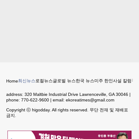
최신뉴스
로컬뉴스
글로벌 뉴스
한국 뉴스
미주 한인
사설 칼럼
구인
Home
address:
320 Maltbie Industrial Drive Lawrenceville, GA 30046
|
phone:
770-622-9600
| email:
ekoreatimes@gmail.com
Copyright ⓒ higodday. All rights reserved. 무단 전재 및 재배포
금지.