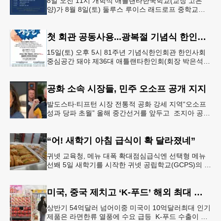
8일 오전 11시 개학식 애틀랜타한국학교(교장 고은
양)가 8월 8일(토) 둘루스 루이스 래드로프 중학교에
서 26-27학년도 새 학기를 시작한다. 개학식은 당일
오전 11시 학교 카
첫 회관 공동사용...광복절 기념식 한인회관서
15일(토) 오후 5시 81주년 기념식한인회관 한인사회
중심공간 돼야 제36대 애틀랜타한인회(회장 박은석·
이사장 강신범)는 제81주년 광복절 기념식을 오는 15
일(토) 오후 5시
공화 소속 시장들, 민주 오소프 공개 지지
발도스타∙티프턴 시장 전통적 공화 강세 지역“오소프
성과 당파 초월” 올해 중간선거를 앞두고 조지아 공화
당 소속 두 명의 시장이 민주당 존 오스프 연방상원의
원 지지를 선언했다.
“어! 새학기 아침 급식이 확 달라졌네”
귀넷 교육청, 메뉴 대폭 확대점심급식엔 선택형 메뉴
선봬 5일 새학기를 시작한 귀넷 공립학교(GCPS)의 급
식 메뉴가 한층 다양해졌다.GCPS 학교영양프로그램
에 따르면 특히 아침
미국, 중국 제치고 ‘K-푸드’ 해외 최대 시장 부상
상반기 54억달러 넘어이중 미국이 10억달러최대 인기
제품은 라면한류 열풍에 수요 급등 K-푸드 수출이 라