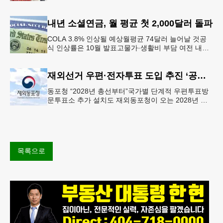
면, 과자, 음료 등 제품 인기에 힘입어 올해 상반기에
도 역대 최고를 기록
내년 소셜연금, 월 평균 첫 2,000달러 돌파
COLA 3.8% 인상될 예상월평균 74달러 늘어날 것공
식 인상률은 10월 발표고물가·생활비 부담 여전 내년
소셜 시큐리티(사회보장연금) 생활비 조정(COLA)이
3.8%에 이를
재외선거 우편·전자투표 도입 추진 ‘공식화’
동포청 “2028년 총선부터”국가별 단계적 우편투표방
문투표소 추가 설치도 재외동포청이 오는 2028년 재
외선거부터 우편투표와 전자투표 도입해 재외국민의
참정권 행사를 확대 보장하는
목록으로