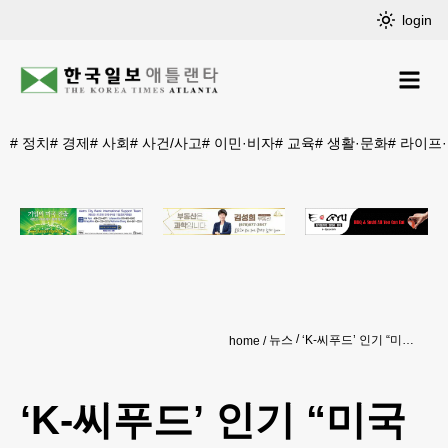
login
#
정치
#
경제
#
사회
#
사건/사고
#
이민·비자
#
교육
#
생활·문화
#
라이프
뉴스
‘K-씨푸드’ 인기 “미국 넘어 캐나다·중남미까지”
home
‘K-씨푸드’ 인기 “미국