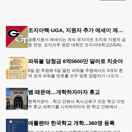
조지아텍⋅UGA, 지원자 추가 에세이 제출 폐지
공통지원서 에세이는 계속 유지이번 조치로 지원자 급
증 전망 조지아주 명문 대학인 조지아대학교(UGA)와
조지아텍(GT)에 지원하는 고등학교 12학년 학생들의
입시 부담이 한층 줄
파워볼 당첨금 8억5600만 달러로 치솟아
8일 밤 추첨해 5일 열린 파워볼 추첨에서도 5개의 흰
색 공과 파워볼 번호를 모두 맞춘 당첨자가 나오지 않
으면서 행운의 주인공은 다음 기회로 미뤄지게 됐다.
이에 따라 이번 주 토요
뱀 때문에…개학하자마자 휴교
핸콕카운티…학교 안팎서 독사교육구 모든 학교 이번
주 휴교 새학기를 시작하자마자 한 학교 안팎에서 잇
따라 뱀들이 출몰해 교육구 모든 학교가 휴교에 들어
가는 일이 벌어졌다.6일 WS
애틀랜타 한국학교 개학...360명 등록