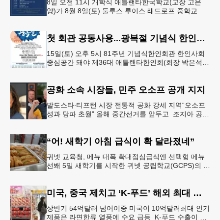
8일 오전 11시 개학식 애틀랜타한국학교(교장 고은
양)가 8월 8일(토) 둘루스 루이스 래드로프 중학교에
서 26-27학년도 새 학기를 시작한다. 개학식은 당일
오전 11시 학교 카
첫 회관 공동사용...광복절 기념식 한인회관서
15일(토) 오후 5시 81주년 기념식한인회관 한인사회
중심공간 돼야 제36대 애틀랜타한인회(회장 박은석·
이사장 강신범)는 제81주년 광복절 기념식을 오는 15
일(토) 오후 5시
공화 소속 시장들, 민주 오소프 공개 지지
발도스타∙티프턴 시장 전통적 공화 강세 지역“오소프
성과 당파 초월” 올해 중간선거를 앞두고 조지아 공화
당 소속 두 명의 시장이 민주당 존 오스프 연방상원의
원 지지를 선언했다.
“어! 새학기 아침 급식이 확 달라졌네”
귀넷 교육청, 메뉴 대폭 확대점심급식엔 선택형 메뉴
선봬 5일 새학기를 시작한 귀넷 공립학교(GCPS)의 급
식 메뉴가 한층 다양해졌다.GCPS 학교영양프로그램
에 따르면 특히 아침
미국, 중국 제치고 ‘K-푸드’ 해외 최대 시장 부상
상반기 54억달러 넘어이중 미국이 10억달러최대 인기
제품은 라면한류 열풍에 수요 급등 K-푸드 수출이 라