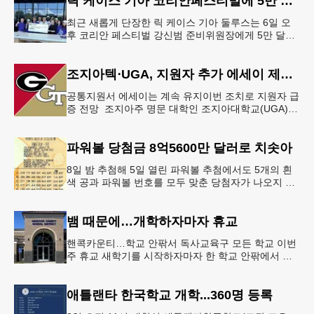
릭 케이스 기아 코리안페스티벌에 5만 달러 후원
최근 새롭게 단장한 릭 케이스 기아 둘루스는 6일 오
후 코리안 페스티벌 강신범 준비위원장에게 5만 달러
를 현금으로 후원했다. 릭 케이스 기아 관계자는 딜러
샵에 언제든 한인들의 방문
조지아텍⋅UGA, 지원자 추가 에세이 제출 폐지
공통지원서 에세이는 계속 유지이번 조치로 지원자 급
증 전망 조지아주 명문 대학인 조지아대학교(UGA)와
조지아텍(GT)에 지원하는 고등학교 12학년 학생들의
입시 부담이 한층 줄
파워볼 당첨금 8억5600만 달러로 치솟아
8일 밤 추첨해 5일 열린 파워볼 추첨에서도 5개의 흰
색 공과 파워볼 번호를 모두 맞춘 당첨자가 나오지 않
으면서 행운의 주인공은 다음 기회로 미뤄지게 됐다.
이에 따라 이번 주 토요
뱀 때문에…개학하자마자 휴교
핸콕카운티…학교 안팎서 독사교육구 모든 학교 이번
주 휴교 새학기를 시작하자마자 한 학교 안팎에서 잇
따라 뱀들이 출몰해 교육구 모든 학교가 휴교에 들어
가는 일이 벌어졌다.6일 WS
애틀랜타 한국학교 개학...360명 등록