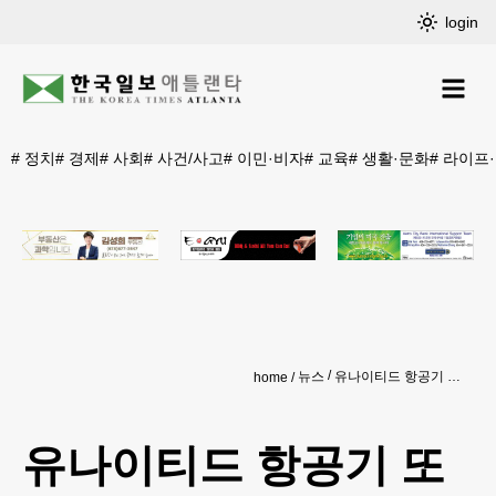
login
#
정치
#
경제
#
사회
#
사건/사고
#
이민·비자
#
교육
#
생활·문화
#
라이프
뉴스
유나이티드 항공기 또 LAX 이륙하다 바퀴빠져
home
유나이티드 항공기 또