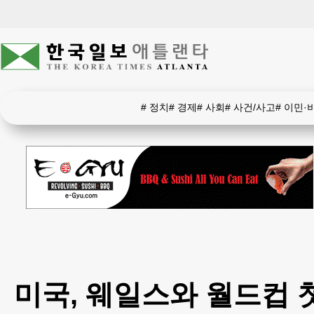
#
정치
#
경제
#
사회
#
사건/사고
#
이민·
미국, 웨일스와 월드컵 첫