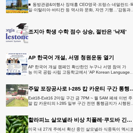
■ 동방관광&여행사 장재홍 CEO영국·프랑스·네덜란드·
일·이탈리아·바티칸 등 역사와 문화, 자연 기행…‘감동과
치유의 대장정’ 10월 6일 출발, 호텔·버스·식사 일정‘
조지아 학생 수학 점수 상승, 절반은 '낙제'
AP 한국어 개설, 서명 청원운동 열기
AP 한국어 개설 캠페인 확산한인 누구나 서명 참여 가
능 미국 공립·사립 고등학교에서 'AP Korean Language
and Culture(한국어 및 한국문화 AP 과목)' 개
주말 포장공사로 I-285 캅 카
Exit18-Exit16 2마일 구간 금 7PM ~ 월 5AM 폐쇄 이번 주
말 캅 카운티의 I-285 일부 구간 전면 통행금지가 시행된
다. 18번 출구인 페이스 페리 로드에서 16
할라피뇨 살모넬라 비상 치폴레·쿠도바 긴급 회수
미국 내 27개 주에서 확산 중인 살모넬라 식중독이 멕시