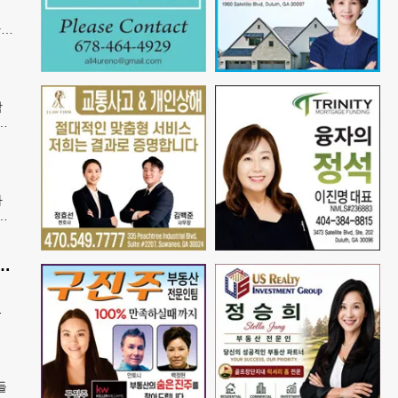
간
은
학
안
속
가
봉
발송
공항 단속 반발…“영장 없인 협조 불가”
정
공
들