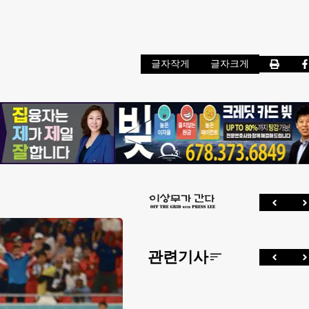
글자작게
글자크게
관련기사