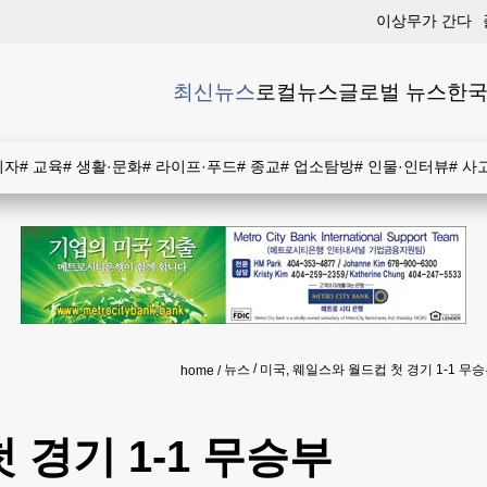
이상무가 간다
최신뉴스
로컬뉴스
글로벌 뉴스
한국
비자
#
교육
#
생활·문화
#
라이프·푸드
#
종교
#
업소탐방
#
인물·인터뷰
#
사
뉴스
미국, 웨일스와 월드컵 첫 경기 1-1 무
home
 경기 1-1 무승부