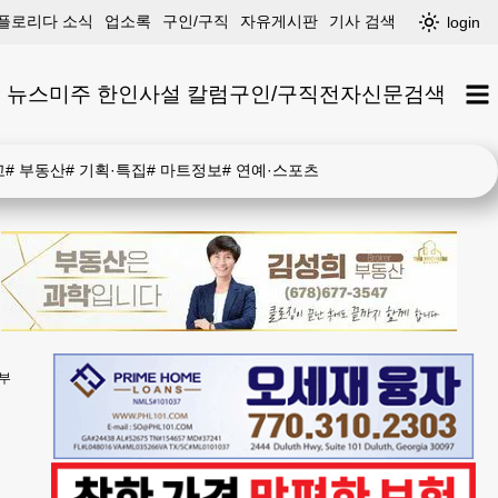
플로리다 소식
업소록
구인/구직
자유게시판
기사 검색
login
 뉴스
미주 한인
사설 칼럼
구인/구직
전자신문
검색
고
#
부동산
#
기획·특집
#
마트정보
#
연예·스포츠
승부