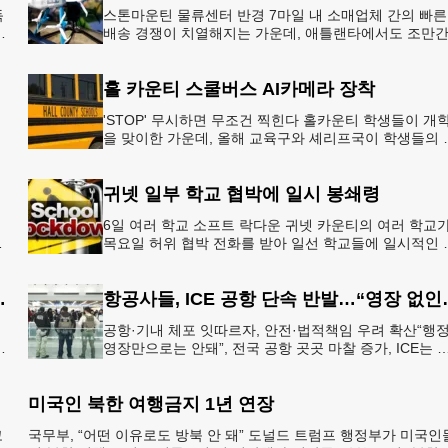
독
스톤마운틴 물류센터 반경 7마일 내 소매업체 간의 빠른
배송 경쟁이 치열해지는 가운데, 애틀랜타에서도 조만
아마존의 택배가 하늘을 날아 배송될 예정이다.아마존
올해 말 조지아주
홀 카운티 스쿨버스 AI카메라 장착
'STOP' 무시하면 무조건 찍힌다 홀카운티 학생들이 개
을 맞이한 가운데, 올해 교육구와 셰리프국이 학생들의 
전을 위협하는 스쿨버스 추월 차량을 상대로 강력한 단
에 나선다.홀
귀넷 일부 학교 협박에 일시 봉쇄령
6일 여러 학교 소프트 락다운 귀넷 카운티의 여러 학교
목요일 허위 협박 전화를 받아 일선 학교들에 일시적인 
쇄령이 내려졌다고 교육구 측이 밝혔다.학부모들에게 
된 서한에서
운티 구간 통행금지
항공사들, ICE 
공항·기내 체포 잇따르자, 안전·법적책임 우려 확산“행
영장만으로는 안돼”, 전국 공항 곳곳 마찰 증가, ICE는 
항 단속 확대 방침 연방 이민세관단속국 요원들이 뉴욕
JKF 케
미국인 북한 여행금지 1년 연장
코
국무부, “어떤 이유로도 방북 안 돼” 도널드 트럼프 행정부가 미국인