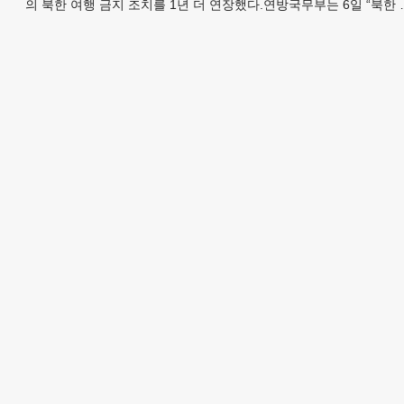
멕
의 북한 여행 금지 조치를 1년 더 연장했다.연방국무부는 6일 “북한 
체포와 구금 위험으로부터 미국민의 안