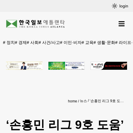
login
#
정치
#
경제
#
사회
#
사건/사고
#
이민·비자
#
교육
#
생활·문화
#
라이프
뉴스
‘손흥민 리그 9호 도움’ 토트넘, 셰필드에 1-3 완패
home
‘손흥민 리그 9호 도움’