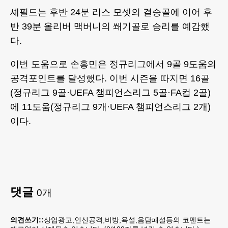
셰필드는 후반 24분 리스 모셋의 결승골에 이어 후
반 39분 올리버 맥버니의 쐐기골로 승리를 예감했
다.
이번 도움으로 손흥민은 정규리그에서 9골 9도움의
공격포인트를 달성했다. 이번 시즌을 따지면 16골
(정규리그 9골·UEFA 챔피언스리그 5골·FA컵 2골)
에 11도움(정규리그 9개·UEFA 챔피언스리그 2개)
이다.
댓글
0
개
의견쓰기::
상업광고,인신공격,비방,욕설,음담패설등의 코멘트는