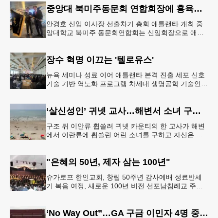
중앙대 북미주동문회 연합회장에 홍육기 동문
안경호 신임 이사장 선출차기 총회 애틀랜타 개최 중
앙대학교 북미주 동문회연합회는 신임회장으로 애틀
랜타 지역 동문회장으로 재임 중인 홍육기 동문을 선
출하고 2년 뒤 애틀랜타에서 총회
장수 혁명 이끄는 '텔로유스'
뉴욕 세미나 성료 이어 애틀랜타 본격 진출 세포 신호
기술 기반 역노화 프로그램 차세대 생명공학 기술인
세포 신호(Cell Signaling) 기반의 젊음 회복 프로그램
'텔로유스
‘살신성인’ 귀넷 교사…해변서 소녀 구하고 숨져
구조 뒤 이안류 휩쓸려 귀넷 카운티의 한 교사가 해변
에서 이란류에 휩쓸린 어린 소녀를 구하고 자신은 결
국 숨지는 안타까운 일이 발생했다.사고는 지난주 금
요일인 7일 오후 7시 30
"은혜의 50년, 제자 삼는 100년"
슈가로프 한인교회, 창립 50주년 감사예배 성료반세
기 복음 여정, 새로운 100년 비전 선포남침례교 주요
인사 대거 참석 스와니에 위치한 슈가로프 한인교회
가 창립 50주년을 맞아
‘No Way Out’’…GA 구금 이민자 4명 중 1명만 보석