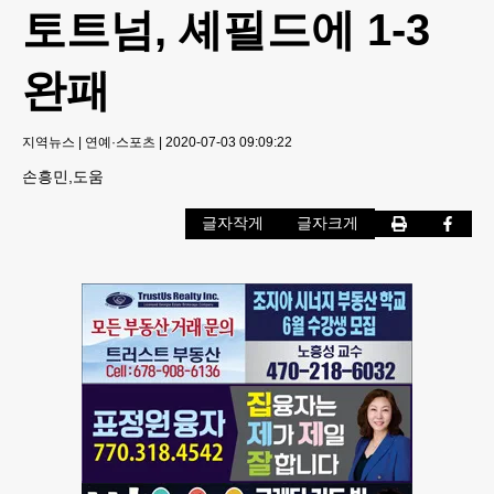
토트넘, 셰필드에 1-3
완패
지역뉴스
|
연예·스포츠
|
2020-07-03 09:09:22
손흥민,도움
글자작게
글자크게