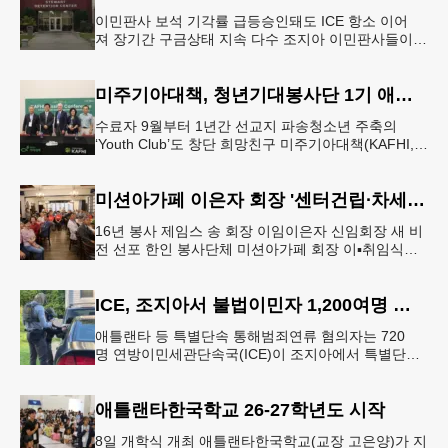
이민판사 보석 기각률 급등승인돼도 ICE 항소 이어
져 장기간 구금상태 지속 다수 조지아 이민판사들이
보석신청을 허가하는 사례가 급격하게 줄고 있다고
AJC가 보도했다.AJC는 10
미주기아대책, 청년기대봉사단 1기 애틀랜타서 배출
수료자 9월부터 1년간 선교지 파송청소년 주축의
‘Youth Club’도 창단 희망친구 미주기아대책(KAFHI,
회장 유원식)이 지난 3일부터 7일까지 애틀랜타 프라
미스교회에서제1
미션아가페 이은자 회장 '센터건립∙차세대 참여' 비전
16년 봉사 제임스 송 회장 이임이은자 신임회장 새 비
전 선포 한인 봉사단체 미션아가페 회장 이▪취임식이
지난 8일 둘루스 한식당 청담에서 열렸다. 16년간 회
장직을 수행한 제임스
ICE, 조지아서 불법이민자 1,200여명 체포
애틀랜타 등 특별단속 통해범죄연류 혐의자는 720
명 연방이민세관단속국(ICE)이 조지아에서 특별단속
을 통해 1,200여명의 불법이민자들을 체포했다.ICE는
지난 7일 보도자료를 통
애틀랜타한국학교 26-27학년도 시작
8일 개학식 개최 애틀랜타한국학교(교장 고은양)가 지