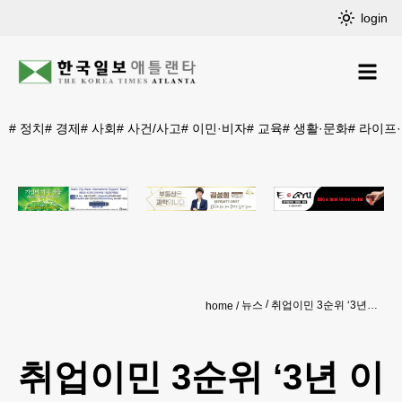
login
#
정치
#
경제
#
사회
#
사건/사고
#
이민·비자
#
교육
#
생활·문화
#
라이프
뉴스
취업이민 3순위 ‘3년 이상 대폭 후퇴’
home
취업이민 3순위 ‘3년 이