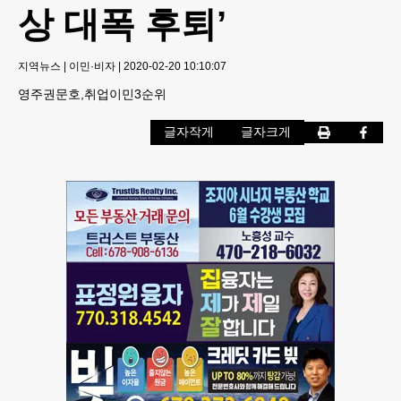
상 대폭 후퇴’
지역뉴스
|
이민·비자
|
2020-02-20 10:10:07
영주권문호,취업이민3순위
글자작게
글자크게