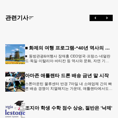
관련기사
■ 화제의 여행 프로그램-“40년 역사의 신뢰… 서유럽 8개국 13일 대장정”
■ 동방관광&여행사 장재홍 CEO영국·프랑스·네덜란
드·독일·이탈리아·바티칸 등 역사와 문화, 자연 기
행…‘감동과 치유의 대장정’ 10월 6일 출발, 호텔·버스
·식사 일정‘
아마존 애틀랜타 드론 배송 금년 말 시작
스톤마운틴 물류센터 반경 7마일 내 소매업체 간의 빠
른 배송 경쟁이 치열해지는 가운데, 애틀랜타에서도
조만간 아마존의 택배가 하늘을 날아 배송될 예정이
다.아마존은 올해 말 조지아주
조지아 학생 수학 점수 상승, 절반은 '낙제'