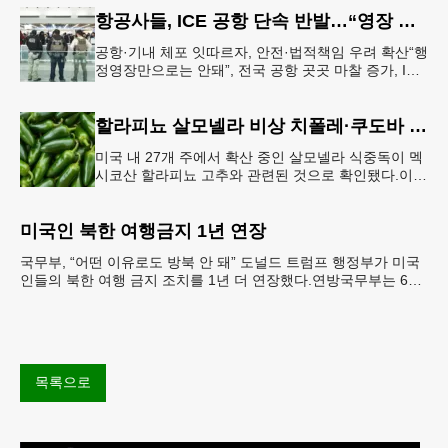
항공사들, ICE 공항 단속 반발…“영장 없인 협조 불가”
공항·기내 체포 잇따르자, 안전·법적책임 우려 확산“행
정영장만으로는 안돼”, 전국 공항 곳곳 마찰 증가, ICE
는 공항 단속 확대 방침 연방 이민세관단속국 요원들
이 뉴욕 JKF 케
할라피뇨 살모넬라 비상 치폴레·쿠도바 긴급 회수
미국 내 27개 주에서 확산 중인 살모넬라 식중독이 멕
시코산 할라피뇨 고추와 관련된 것으로 확인됐다.이에
따라 멕시코 음식 체인인 치폴레와 쿠도바가 해당 식
재료를 전면 회수했다.연
미국인 북한 여행금지 1년 연장
국무부, “어떤 이유로도 방북 안 돼” 도널드 트럼프 행정부가 미국
인들의 북한 여행 금지 조치를 1년 더 연장했다.연방국무부는 6일
“북한 내 체포와 구금 위험으로부터 미국민의 안
목록으로