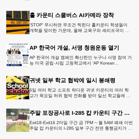
홀 카운티 스쿨버스 AI카메라 장착
'STOP' 무시하면 무조건 찍힌다 홀카운티 학생들이
개학을 맞이한 가운데, 올해 교육구와 셰리프국이 학
생들의 안전을 위협하는 스쿨버스 추월 차량을 상대로
강력한 단속에 나선다.홀
AP 한국어 개설, 서명 청원운동 열기
AP 한국어 개설 캠페인 확산한인 누구나 서명 참여 가
능 미국 공립·사립 고등학교에서 'AP Korean
Language and Culture(한국어 및 한국문화 AP 과목)'
개
귀넷 일부 학교 협박에 일시 봉쇄령
6일 여러 학교 소프트 락다운 귀넷 카운티의 여러 학
교가 목요일 허위 협박 전화를 받아 일선 학교들에 일
시적인 봉쇄령이 내려졌다고 교육구 측이 밝혔다.학부
모들에게 발송된 서한에서
주말 포장공사로 I-285 캅 카운티 구간 통행금지
Exit18-Exit16 2마일 구간 금 7PM ~ 월 5AM 폐쇄 이번
주말 캅 카운티의 I-285 일부 구간 전면 통행금지가 시
행된다. 18번 출구인 페이스 페리 로드에서 16