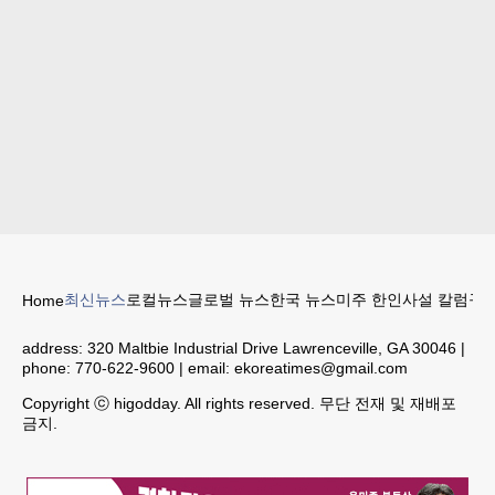
최신뉴스
로컬뉴스
글로벌 뉴스
한국 뉴스
미주 한인
사설 칼럼
구인
Home
address:
320 Maltbie Industrial Drive Lawrenceville, GA 30046
|
phone:
770-622-9600
| email:
ekoreatimes@gmail.com
Copyright ⓒ higodday. All rights reserved. 무단 전재 및 재배포
금지.