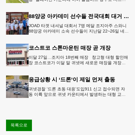
도 사이버 공격을 받은 것으로 확인됐다. 이로써 조지
아에서만 최소 2곳의 상수도
88양궁 아카데미 선수들 전국대회 대거 입상
JOAD 타겟 내셔널 대회서 7명 메달 조지아주 스와니
88양궁 아카데미 소속 선수들이 지난달 22~26일 네브
래스카주 링컨에서 열린 2026 주니어 올림픽 양궁 디
벨롭먼트(JOA
코스트코 스톤마운틴 매장 곧 개장
이달 27일…조지아 18번째 매장 창고형 대형 할인매
장 코스트코가 이달 말 귀넷에 새로운 매장을 개장한
다.코스트코는 4일 “스톤마운틴 매장을 8월 27일 정식
개장할 예정”이라
응급상황 시 ‘드론’이 제일 먼저 출동
귀넷경찰 ‘드론 초동 대응’도입911 신고 접수되면 자
동 이륙 앞으로 귀넷 카운티에서 발생하는 대형 교통
사고나 범죄 현장 등 응급 상황 발생 시 드론이 가장
먼저 현장에 출동해 상
목록으로