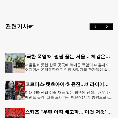
관련기사
‘극한 폭염’에 펄펄 끓는 서울… 체감온도 ‘섭씨 49.5도’
서울을 비롯한 한국 곳곳에 역대급 폭염이 며칠째 이
어지면서 온열질환으로 인한 사망자와 환자들이 속출
하고 있다. 서울 전역에 ‘폭염중대경보’가 발효된 가운
데 6일(이하 한국시간) 낮
코르티스·캣츠아이·허윤진…버라이어티 '영 할리우드 임팩트'
미래 엔터산업 이끌 재능 있는 청년에 선정…배우 하
예린도 올라 그룹 르세라핌 허윤진(시계 방향으로),
그룹 캣츠아이, 배우 하예린, 그룹 코르티스[하이브·넷
플릭스 제공. 재판매
스키즈 "우린 아직 배고파…'이것 저것' 다 잘하는 자신감 표현"