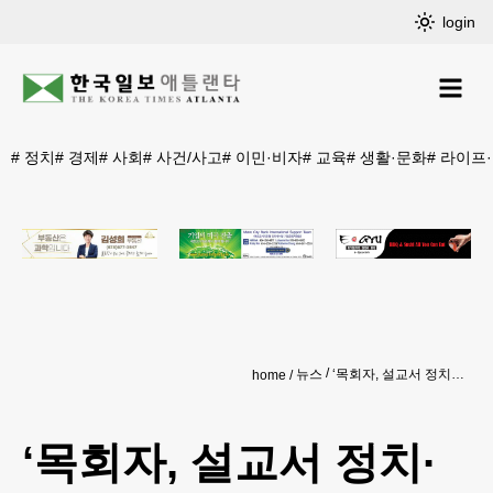
login
#
정치
#
경제
#
사회
#
사건/사고
#
이민·비자
#
교육
#
생활·문화
#
라이프
뉴스
‘목회자, 설교서 정치·사회 이슈 언급’
home
‘목회자, 설교서 정치·