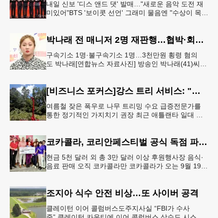
내일 신보 '디스 앤드 댓' 발매…"새로운 음악 도전 재
미있어"BTS '보이콧 선언' 그래미 물음엔 "수상이 목표
인 적 없어, 음악에 집중" 그룹 스트레이 키즈가 6일 서
울 여의도
박나래 전 매니저 2명 재판행…협박·회삿돈 횡령 혐의
구속기소 1명·불구속기소 1명…3천만원 횡령 혐의
도 박나래[연합뉴스 자료사진] 방송인 박나래(41)씨를
상대로 협박하며 회사 매출 일부를 요구한 전 매니저
들이 재판에 넘겨졌다.서울
[비즈니스 포커스]강스 트리 서비스: "강풍에 부러질라"… 여름철 주택가 수목 관리 '비상'
여름철 잦은 폭우로 나무 트리밍 수요 급증전문가를
통한 정기적인 가지치기 권장 최근 애틀랜타 일대 주
택가에서 여름철 수목 관리에 대한 경각심이 높아지면
서, 전문적인 트리밍(가지치기
코카콜라, 코리안페스티벌 공식 독점 파트너 참여
현금 5천 달러 외 총 3만 달러 이상 후원행사장 음식·
음료 판매 오직 코카콜라만 코카콜라가 오는 9월 19-
20일 귀넷플레이스 몰에서 열리는 2026 코리안 페스
티벌의 공식 독점
조지아 식수 안전 비상…또 사이버 공격
클레이턴 이어 콜럼버스도주지사실 “FBI가 수사
중” 클레이턴 카운티에 이어 콜럼버스 상수도 시스템