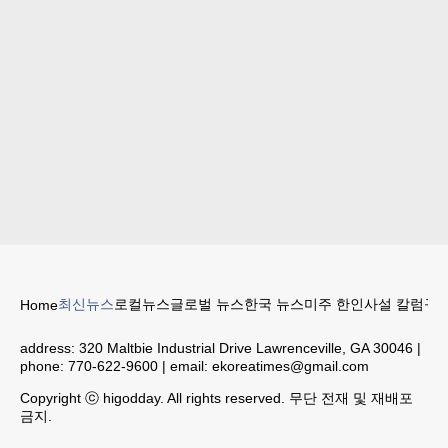
최신뉴스
로컬뉴스
글로벌 뉴스
한국 뉴스
미주 한인
사설 칼럼
구인
Home
address:
320 Maltbie Industrial Drive Lawrenceville, GA 30046
|
phone:
770-622-9600
| email:
ekoreatimes@gmail.com
Copyright ⓒ higodday. All rights reserved. 무단 전재 및 재배포
금지.