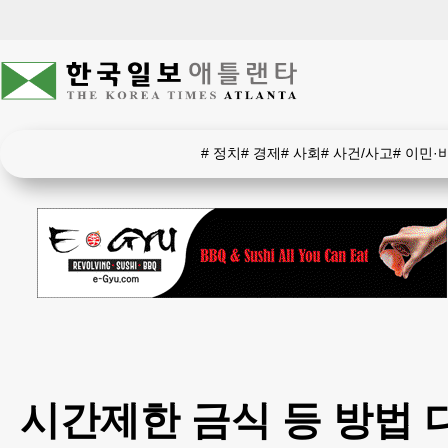
#
정치
#
경제
#
사회
#
사건/사고
#
이민·
시간제한 금식 등 방법 