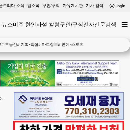
플로리다 소식
업소록
구인/구직
자유게시판
기사 검색
login
 뉴스
미주 한인
사설 칼럼
구인/구직
전자신문
검색
고
#
부동산
#
기획·특집
#
마트정보
#
연예·스포츠
셔야