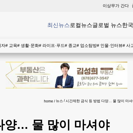
이상무가 간다
최신뉴스
로컬뉴스
글로벌 뉴스
한국
비자
#
교육
#
생활·문화
#
라이프·푸드
#
종교
#
업소탐방
#
인물·인터뷰
#
사
뉴스
시간제한 금식 등 방법 다양… 물 많이 마
home
다양… 물 많이 마셔야