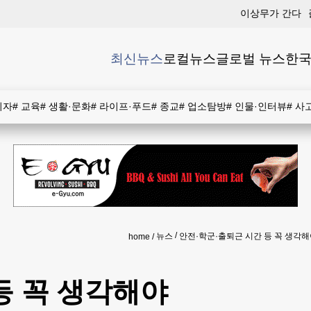
이상무가 간다
최신뉴스
로컬뉴스
글로벌 뉴스
한국
비자
#
교육
#
생활·문화
#
라이프·푸드
#
종교
#
업소탐방
#
인물·인터뷰
#
사
뉴스
안전·학군·출퇴근 시간 등 꼭 생각
home
등 꼭 생각해야