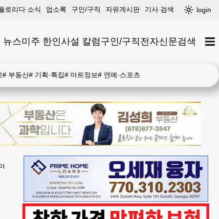
플로리다 소식
업소록
구인/구직
자유게시판
기사 검색
login
 뉴스
미주 한인
사설 칼럼
구인/구직
전자신문
검색
고
#
부동산
#
기획·특집
#
마트정보
#
연예·스포츠
해야