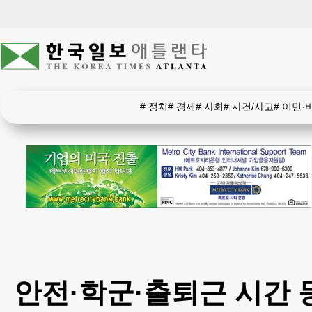
#
정치
#
경제
#
사회
#
사건/사고
#
이민·
안전·학군·출퇴근 시간 