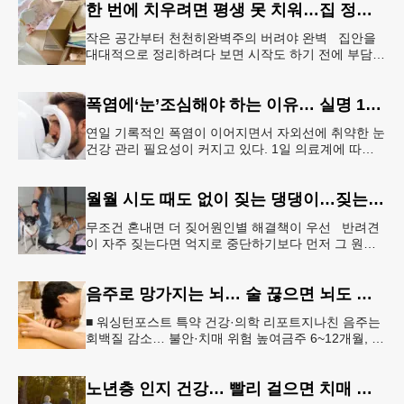
한 번에 치우려면 평생 못 치워…집 정리 트렌드 ‘소프트 정리’
작은 공간부터 천천히완벽주의 버려야 완벽 집안을
대대적으로 정리하려다 보면 시작도 하기 전에 부담을
느끼기 쉽다. 이 같은 부담을 줄이는 방법으로‘소프트
정리’가 권장된다.&l
폭염에‘눈’조심해야 하는 이유… 실명 1위 질환 위험↑
연일 기록적인 폭염이 이어지면서 자외선에 취약한 눈
건강 관리 필요성이 커지고 있다. 1일 의료계에 따르
면 황반변성, 당뇨망막병증과 함께 3대 실명 질환인
녹내장 환자가 매해 증가
월월 시도 때도 없이 짖는 댕댕이…짖는 이유부터 파악해야
무조건 혼내면 더 짖어원인별 해결책이 우선 반려견
이 자주 짖는다면 억지로 중단하기보다 먼저 그 원인
을 파악해 원인별 적절한 해결책을 적용하는 것이 중
요하다. [로이터] 생후 6
음주로 망가지는 뇌… 술 끊으면 뇌도 회복된다
■ 워싱턴포스트 특약 건강·의학 리포트지나친 음주는
회백질 감소… 불안·치매 위험 높여금주 6~12개월, 기
억력·집중력 등 인지기능 회복“ 뇌는 회복 가능… 절주
만으로도 긍정적 변
노년층 인지 건강… 빨리 걸으면 치매 위험 낮아진다