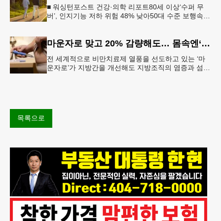
■ 워싱턴포스트 건강·의학 리포트80세 이상‘수퍼 무
버’, 인지기능 저하 위험 48% 낮아50대 수준 보행속도
유지… 해마 크기도 더 큰 것 확인빠른 걸음이 건강한
뇌와 연관성 보
마운자로 맞고 20% 감량해도… 몸속엔‘비만 흔적’남았다
전 세계적으로 비만치료제 열풍을 선도하고 있는 ‘마
운자로’가 지방간을 개선해도 지방조직의 염증과 섬유
화까지 충분히 되돌리지는 못한다는 연구 결과가 나왔
다.순천향대서울병원은 서미혜
목록으로