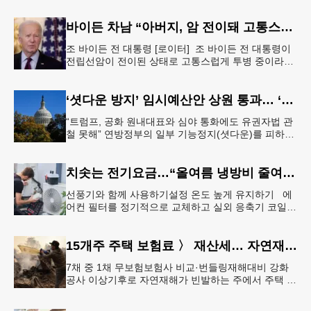
바이든 차남 “아버지, 암 전이돼 고통스럽게 투병 중”
조 바이든 전 대통령 [로이터] 조 바이든 전 대통령이
전립선암이 전이된 상태로 고통스럽게 투병 중이라고
바이든 전 대통령 차남 헌터 바이든이 밝혔다.헌터 바
이든은 8일 영국 B
‘셧다운 방지’ 임시예산안 상원 통과… ‘유권자 ID법’은 좌절
“트럼프, 공화 원내대표와 심야 통화에도 유권자법 관
철 못해” 연방정부의 일부 기능정지(셧다운)를 피하기
위한 임시예산안(CR·Continuing Resolution)이 연방
의회
치솟는 전기요금…“올여름 냉방비 줄여볼까”
선풍기와 함께 사용하기설정 온도 높게 유지하기 에
어컨 필터를 정기적으로 교체하고 실외 응축기 코일
청소 등 정기적인 관리만 제대로 해도 전기요금 절감
효과를 얻을 수 있다. &
15개주 주택 보험료 〉 재산세… 자연재해 다발 지역
7채 중 1채 무보험보험사 비교·번들링재해대비 강화
공사 이상기후로 자연재해가 빈발하는 주에서 주택 보
험료가 재산세 비용을 역전하는 현상이 나타나고 있
다. 사진은 작년 초 발생한