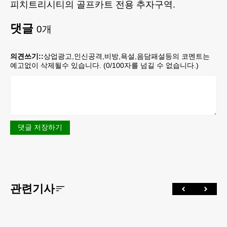
피치트리시티의 골프카트 전용 추자구역.
댓글
0
개
의견쓰기::
상업광고,인신공격,비방,욕설,음담패설등의 코멘트는
예고없이 삭제될수 있습니다. (
0
/100자를 넘길 수 없습니다.)
댓글 저장하기
관련기사