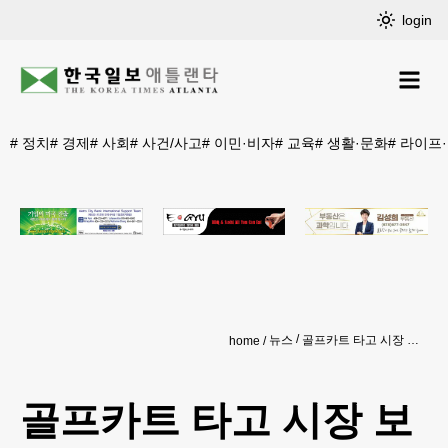
login
#
정치
#
경제
#
사회
#
사건/사고
#
이민·비자
#
교육
#
생활·문화
#
라이프
뉴스
골프카트 타고 시장 보러 간다
home
골프카트 타고 시장 보