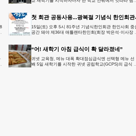
행
교 새학기를 시작하자마자 한 학교 안팎에서 잇따라 뱀
번
이 출몰해 교육구 모든 학교가 휴교에 들어가는 일이 
졌다.6일 WS
첫 회관 공동사용...광복절 기념식 한인회관
8
15일(토) 오후 5시 81주년 기념식한인회관 한인사회 중
년
공간 돼야 제36대 애틀랜타한인회(회장 박은석·이사장 
신범)는 제81주년 광복절 기념식을 오는 15일(토) 오후 
시
“어! 새학기 아침 급식이 확 달라졌네”
과
귀넷 교육청, 메뉴 대폭 확대점심급식엔 선택형 메뉴 선
봬 5일 새학기를 시작한 귀넷 공립학교(GCPS)의 급식 
선
뉴가 한층 다양해졌다.GCPS 학교영양프로그램에 따르
특히 아침