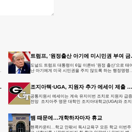
트럼프, '원정출
도널드 트럼프 대통령이 6일 이른바 '원정 출산'으로 태
지
난 아기에게 미국 시민권을 주지 않도록 하는 행정명령
총
서명했다.트럼프 대통령은 이날 백악관에서 서명식을 
이같은 내용
 5만 달러 후원
조지아텍⋅UGA, 지원자 추가 에세이 제출 
공통지원서 에세이는 계속 유지이번 조치로 지원자 급
으
전망 조지아주 명문 대학인 조지아대학교(UGA)와 조
한
텍(GT)에 지원하는 고등학교 12학년 학생들의 입시 부
이 한층 줄
뱀 때문에…개학하자마자 휴교
공
핸콕카운티…학교 안팎서 독사교육구 모든 학교 이번주