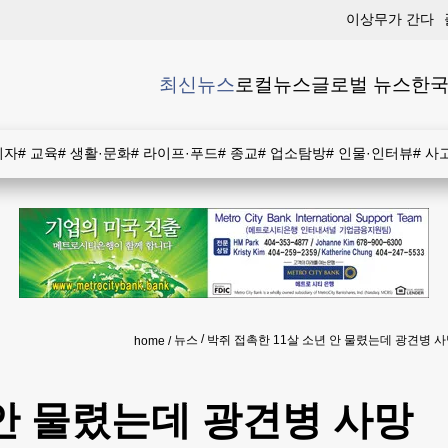
이상무가 간다
최신뉴스
로컬뉴스
글로벌 뉴스
한국
비자
#
교육
#
생활·문화
#
라이프·푸드
#
종교
#
업소탐방
#
인물·인터뷰
#
사
뉴스
박쥐 접촉한 11살 소년 안 물렸는데 광견병 
home
 안 물렸는데 광견병 사망