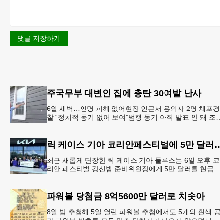
댓글 저장하기
주국무부 대변인 집에 총탄 30여발 난사
6일 새벽…인명 피해 없어현장 인근서 용의자 2명 체포경
찰 “정치적 동기 없어 보여”범행 동기 아직 발표 안 돼 조
아 국무장관 대변인이자 공보국장 자택에 최소 30발의 
격이
릭 케이스 기아 코리안페스티벌에
최근 새롭게 단장한 릭 케이스 기아 둘루스는 6일 오후 코
리안 페스티벌 강신범 준비위원장에게 5만 달러를 현금
로 후원했다. 릭 케이스 기아 관계자는 딜러샵에 언제든 
인들의 방문
파워볼 당첨금 8억5600만 달러로 치솟아
8일 밤 추첨해 5일 열린 파워볼 추첨에서도 5개의 흰색 