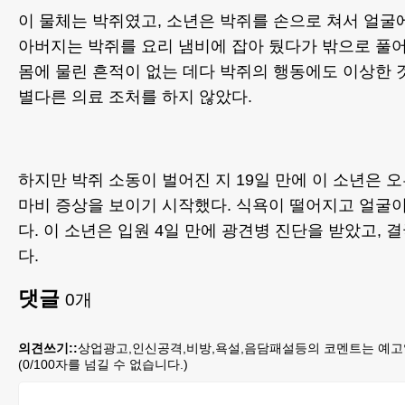
이 물체는 박쥐였고, 소년은 박쥐를 손으로 쳐서 얼굴
아버지는 박쥐를 요리 냄비에 잡아 뒀다가 밖으로 풀
몸에 물린 흔적이 없는 데다 박쥐의 행동에도 이상한 
별다른 의료 조처를 하지 않았다.
하지만 박쥐 소동이 벌어진 지 19일 만에 이 소년은 
마비 증상을 보이기 시작했다. 식욕이 떨어지고 얼굴이
다. 이 소년은 입원 4일 만에 광견병 진단을 받았고, 결
다.
댓글
0
개
의견쓰기::
상업광고,인신공격,비방,욕설,음담패설등의 코멘트는 예고
(
0
/100자를 넘길 수 없습니다.)