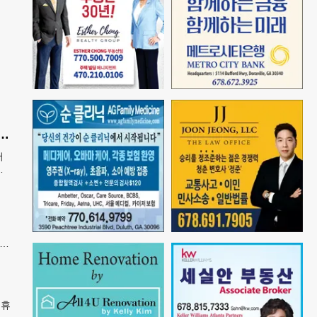
산 아기에 미시민권 부여 금지' 행정명령 서명
어
에
열고
폐지
증
지아
담
 휴