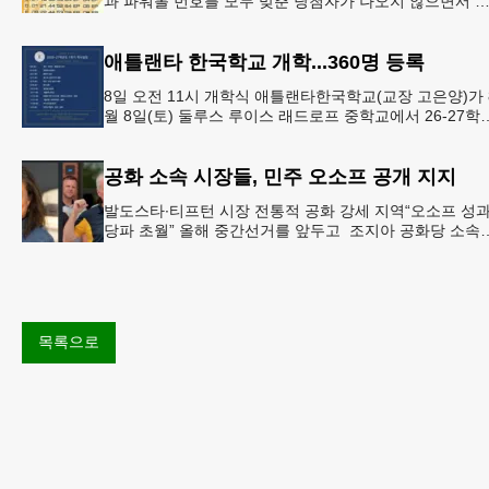
과 파워볼 번호를 모두 맞춘 당첨자가 나오지 않으면서 
운의 주인공은 다음 기회로 미뤄지게 됐다.이에 따라 이
주 토요
애틀랜타 한국학교 개학...360명 등록
8일 오전 11시 개학식 애틀랜타한국학교(교장 고은양)가 
월 8일(토) 둘루스 루이스 래드로프 중학교에서 26-27학
도 새 학기를 시작한다. 개학식은 당일 오전 11시 학교 카
공화 소속 시장들, 민주 오소프 공개 지지
발도스타∙티프턴 시장 전통적 공화 강세 지역“오소프 성
당파 초월” 올해 중간선거를 앞두고 조지아 공화당 소속
두 명의 시장이 민주당 존 오스프 연방상원의원 지지를 
언했다.
목록으로