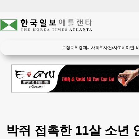
#
정치
#
경제
#
사회
#
사건/사고
#
이민·
박쥐 접촉한 11살 소년