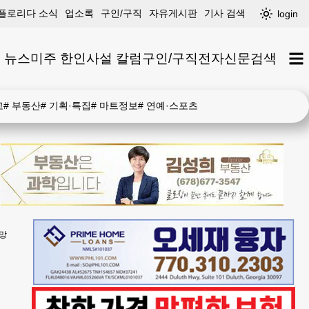
플로리다 소식
업소록
구인/구직
자유게시판
기사 검색
login
 뉴스
미주 한인
사설 칼럼
구인/구직
전자신문
검색
고
#
부동산
#
기획·특집
#
마트정보
#
연예·스포츠
사망