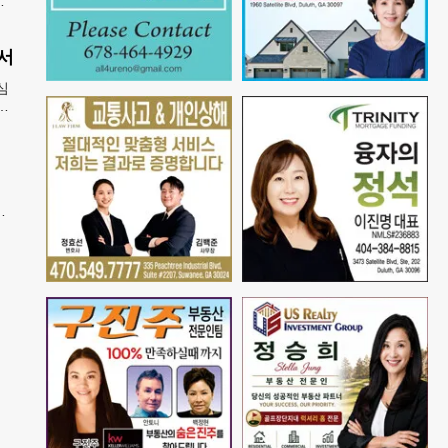
들
벌어
서
심
강
5
메
면