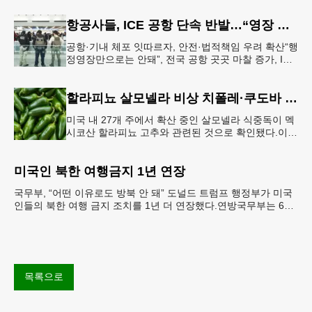
항공사들, ICE 공항 단속 반발…“영장 없인 협조 불가”
공항·기내 체포 잇따르자, 안전·법적책임 우려 확산“행
정영장만으로는 안돼”, 전국 공항 곳곳 마찰 증가, ICE
는 공항 단속 확대 방침 연방 이민세관단속국 요원들
이 뉴욕 JKF 케
할라피뇨 살모넬라 비상 치폴레·쿠도바 긴급 회수
미국 내 27개 주에서 확산 중인 살모넬라 식중독이 멕
시코산 할라피뇨 고추와 관련된 것으로 확인됐다.이에
따라 멕시코 음식 체인인 치폴레와 쿠도바가 해당 식
재료를 전면 회수했다.연
미국인 북한 여행금지 1년 연장
국무부, “어떤 이유로도 방북 안 돼” 도널드 트럼프 행정부가 미국
인들의 북한 여행 금지 조치를 1년 더 연장했다.연방국무부는 6일
“북한 내 체포와 구금 위험으로부터 미국민의 안
목록으로