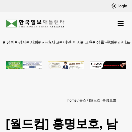
login
#
정치
#
경제
#
사회
#
사건/사고
#
이민·비자
#
교육
#
생활·문화
#
라이프
뉴스
[월드컵] 홍명보호, 남아공에 0-1 패배…32강 진출 ‘물음표’
home
[월드컵] 홍명보호, 남