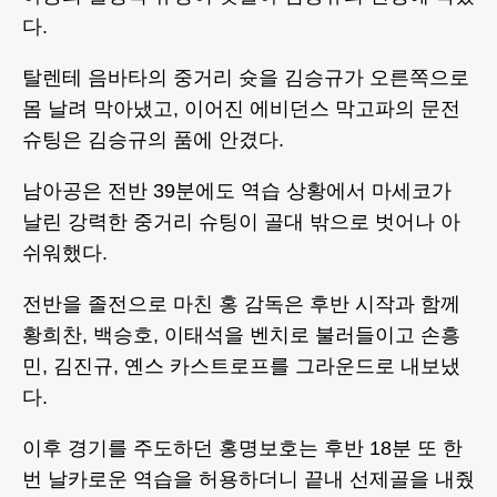
다.
탈렌테 음바타의 중거리 슛을 김승규가 오른쪽으로
몸 날려 막아냈고, 이어진 에비던스 막고파의 문전
슈팅은 김승규의 품에 안겼다.
남아공은 전반 39분에도 역습 상황에서 마세코가
날린 강력한 중거리 슈팅이 골대 밖으로 벗어나 아
쉬워했다.
전반을 졸전으로 마친 홍 감독은 후반 시작과 함께
황희찬, 백승호, 이태석을 벤치로 불러들이고 손흥
민, 김진규, 옌스 카스트로프를 그라운드로 내보냈
다.
이후 경기를 주도하던 홍명보호는 후반 18분 또 한
번 날카로운 역습을 허용하더니 끝내 선제골을 내줬