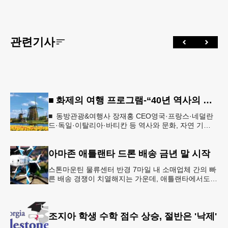
관련기사
■ 화제의 여행 프로그램-“40년 역사의 신뢰… 서유럽 8개국 13일 대장정”
■ 동방관광&여행사 장재홍 CEO영국·프랑스·네덜란
드·독일·이탈리아·바티칸 등 역사와 문화, 자연 기
행…‘감동과 치유의 대장정’ 10월 6일 출발, 호텔·버스
·식사 일정‘
아마존 애틀랜타 드론 배송 금년 말 시작
스톤마운틴 물류센터 반경 7마일 내 소매업체 간의 빠
른 배송 경쟁이 치열해지는 가운데, 애틀랜타에서도
조만간 아마존의 택배가 하늘을 날아 배송될 예정이
다.아마존은 올해 말 조지아주
조지아 학생 수학 점수 상승, 절반은 '낙제'