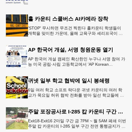
홀 카운티 스쿨버스 AI카메라 장착
'STOP' 무시하면 무조건 찍힌다 홀카운티 학생들이
개학을 맞이한 가운데, 올해 교육구와 셰리프국이 학
생들의 안전을 위협하는 스쿨버스 추월 차량을 상대로
강력한 단속에 나선다.홀
AP 한국어 개설, 서명 청원운동 열기
AP 한국어 개설 캠페인 확산한인 누구나 서명 참여 가
능 미국 공립·사립 고등학교에서 'AP Korean
Language and Culture(한국어 및 한국문화 AP 과목)'
개
귀넷 일부 학교 협박에 일시 봉쇄령
6일 여러 학교 소프트 락다운 귀넷 카운티의 여러 학
교가 목요일 허위 협박 전화를 받아 일선 학교들에 일
시적인 봉쇄령이 내려졌다고 교육구 측이 밝혔다.학부
모들에게 발송된 서한에서
주말 포장공사로 I-285 캅 카운티 구간 통행금지
Exit18-Exit16 2마일 구간 금 7PM ~ 월 5AM 폐쇄 이번
주말 캅 카운티의 I-285 일부 구간 전면 통행금지가 시
행된다. 18번 출구인 페이스 페리 로드에서 16