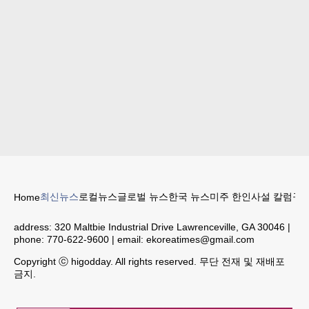
최신뉴스
로컬뉴스
글로벌 뉴스
한국 뉴스
미주 한인
사설 칼럼
구인
Home
address:
320 Maltbie Industrial Drive Lawrenceville, GA 30046
|
phone:
770-622-9600
| email:
ekoreatimes@gmail.com
Copyright ⓒ higodday. All rights reserved. 무단 전재 및 재배포
금지.