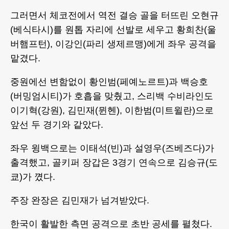
그러면서 체코전에서 역전 결승 골을 터뜨린 오현규
(베식타시)를 원톱 자리에 선발로 세우고 황희찬(울
버햄프턴), 이강인(파리 생제르맹)에게 좌우 공격을
맡겼다.
중원에선 변함없이 황인범(페예노르트)과 백승호
(버밍엄시티)가 호흡을 맞췄고, 스리백 수비라인도
이기혁(강원), 김민재(뮌헨), 이한범(미트윌란)으로
앞선 두 경기와 같았다.
좌우 윙백으로는 이태석(빈)과 설영우(즈베즈다)가
출격했고, 골키퍼 장갑은 3경기 연속으로 김승규(도
쿄)가 꼈다.
주장 완장은 김민재가 넘겨받았다.
한국이 활발한 측면 공격으로 초반 공세를 펼쳤다.