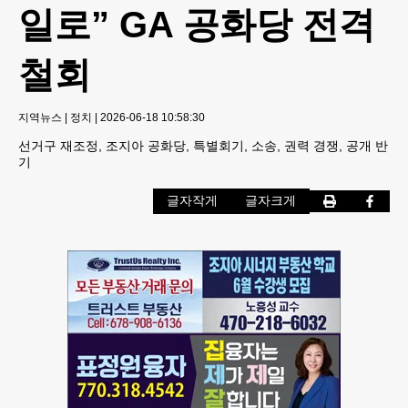
일로” GA 공화당 전격
철회
지역뉴스
|
정치
|
2026-06-18 10:58:30
선거구 재조정, 조지아 공화당, 특별회기, 소송, 권력 경쟁, 공개 반
기
글자작게
글자크게