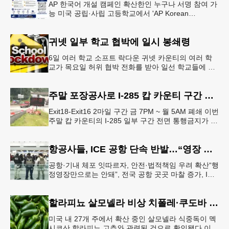
AP 한국어 개설 캠페인 확산한인 누구나 서명 참여 가
능 미국 공립·사립 고등학교에서 'AP Korean
Language and Culture(한국어 및 한국문화 AP 과목)'
개
귀넷 일부 학교 협박에 일시 봉쇄령
6일 여러 학교 소프트 락다운 귀넷 카운티의 여러 학
교가 목요일 허위 협박 전화를 받아 일선 학교들에 일
시적인 봉쇄령이 내려졌다고 교육구 측이 밝혔다.학부
모들에게 발송된 서한에서
주말 포장공사로 I-285 캅 카운티 구간 통행금지
Exit18-Exit16 2마일 구간 금 7PM ~ 월 5AM 폐쇄 이번
주말 캅 카운티의 I-285 일부 구간 전면 통행금지가 시
행된다. 18번 출구인 페이스 페리 로드에서 16
항공사들, ICE 공항 단속 반발…“영장 없인 협조 불가”
공항·기내 체포 잇따르자, 안전·법적책임 우려 확산“행
정영장만으로는 안돼”, 전국 공항 곳곳 마찰 증가, ICE
는 공항 단속 확대 방침 연방 이민세관단속국 요원들
이 뉴욕 JKF 케
할라피뇨 살모넬라 비상 치폴레·쿠도바 긴급 회수
미국 내 27개 주에서 확산 중인 살모넬라 식중독이 멕
시코산 할라피뇨 고추와 관련된 것으로 확인됐다.이에