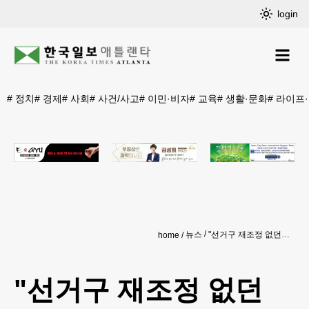
login
#
정치
#
경제
#
사회
#
사건/사고
#
이민·비자
#
교육
#
생활·문화
#
라이프
뉴스
"선거구 재조정 없던 일로” GA 공화당 전격 철회
home
"선거구 재조정 없던