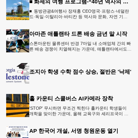
■ 화제의 여행 프로그램-“40년 역사의 신뢰… 서유럽 8개국 13일 대장정”
■ 동방관광&여행사 장재홍 CEO영국·프랑스·네덜란
드·독일·이탈리아·바티칸 등 역사와 문화, 자연 기
행…‘감동과 치유의 대장정’ 10월 6일 출발, 호텔·버스
·식사 일정‘
아마존 애틀랜타 드론 배송 금년 말 시작
스톤마운틴 물류센터 반경 7마일 내 소매업체 간의 빠
른 배송 경쟁이 치열해지는 가운데, 애틀랜타에서도
조만간 아마존의 택배가 하늘을 날아 배송될 예정이
다.아마존은 올해 말 조지아주
조지아 학생 수학 점수 상승, 절반은 '낙제'
홀 카운티 스쿨버스 AI카메라 장착
'STOP' 무시하면 무조건 찍힌다 홀카운티 학생들이
개학을 맞이한 가운데, 올해 교육구와 셰리프국이 학
생들의 안전을 위협하는 스쿨버스 추월 차량을 상대로
강력한 단속에 나선다.홀
AP 한국어 개설, 서명 청원운동 열기