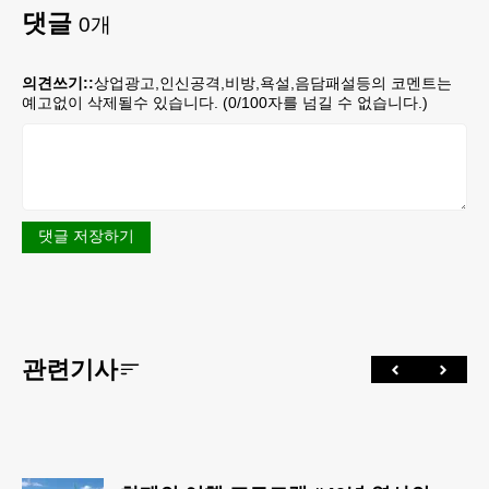
댓글
0
개
의견쓰기::
상업광고,인신공격,비방,욕설,음담패설등의 코멘트는
예고없이 삭제될수 있습니다. (
0
/100자를 넘길 수 없습니다.)
댓글 저장하기
관련기사