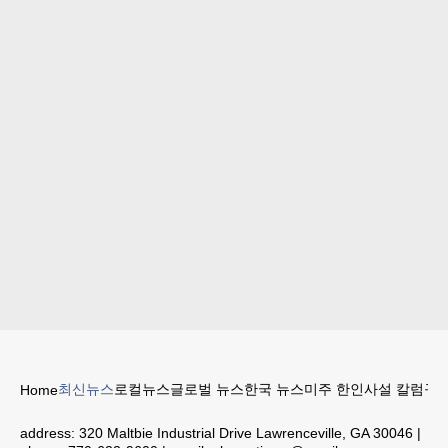
최신뉴스
로컬뉴스
글로벌 뉴스
한국 뉴스
미주 한인
사설 칼럼
구인
Home
address:
320 Maltbie Industrial Drive Lawrenceville, GA 30046
|