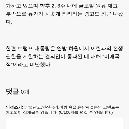
가하고 있으며 향후 2, 3주 내에 글로벌 원유 재고
부족으로 유가가 치솟게 되리라는 경고도 최근 나왔
다.
한편 트럼프 대통령은 연방 하원에서 이란과의 전쟁
권한을 제한하는 결의안이 통과된 데 대해 “비애국
적”이라고 비난했다.
댓글
0
개
의견쓰기::
상업광고,인신공격,비방,욕설,음담패설등의 코멘트는
예고없이 삭제될수 있습니다. (
0
/100자를 넘길 수 없습니다.)