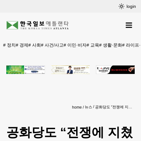
login
#
정치
#
경제
#
사회
#
사건/사고
#
이민·비자
#
교육
#
생활·문화
#
라이프
뉴스
공화당도 “전쟁에 지쳤다”…‘이란전 중단’ 결의안 하원 통과
home
공화당도 “전쟁에 지쳤