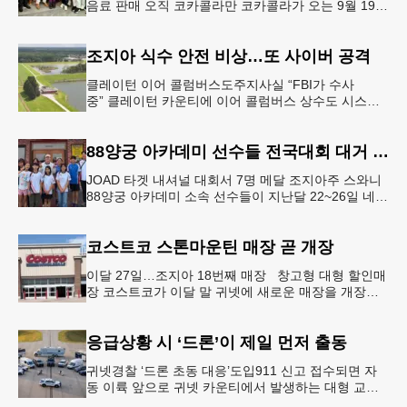
음료 판매 오직 코카콜라만 코카콜라가 오는 9월 19-
20일 귀넷플레이스 몰에서 열리는 2026 코리안 페스
티벌의 공식 독점
조지아 식수 안전 비상…또 사이버 공격
클레이턴 이어 콜럼버스도주지사실 “FBI가 수사
중” 클레이턴 카운티에 이어 콜럼버스 상수도 시스템
도 사이버 공격을 받은 것으로 확인됐다. 이로써 조지
아에서만 최소 2곳의 상수도
88양궁 아카데미 선수들 전국대회 대거 입상
JOAD 타겟 내셔널 대회서 7명 메달 조지아주 스와니
88양궁 아카데미 소속 선수들이 지난달 22~26일 네브
래스카주 링컨에서 열린 2026 주니어 올림픽 양궁 디
벨롭먼트(JOA
코스트코 스톤마운틴 매장 곧 개장
이달 27일…조지아 18번째 매장 창고형 대형 할인매
장 코스트코가 이달 말 귀넷에 새로운 매장을 개장한
다.코스트코는 4일 “스톤마운틴 매장을 8월 27일 정식
개장할 예정”이라
응급상황 시 ‘드론’이 제일 먼저 출동
귀넷경찰 ‘드론 초동 대응’도입911 신고 접수되면 자
동 이륙 앞으로 귀넷 카운티에서 발생하는 대형 교통
사고나 범죄 현장 등 응급 상황 발생 시 드론이 가장