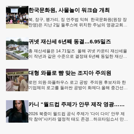
먼저 현장에 출동해 상
한국문화원, 사물놀이 워크숍 개최
북, 장구, 꽹가리, 징 연주법 익혀 한국문화원(원장 장
찬영)은 지난 2일 둘루스에 위치한 주님의 영광교회에
서 사물놀이 워크숍을 개최했다.한국을 대표하는 전통
공연예술인 사물놀이
귀넷 재산세 6년째 동결…6.95밀즈
총 재산세율은 14.71밀즈 올해 귀넷 카운티 재산세율
이 작년과 같은 수준으로 결정돼 6년째 동일한 재산세
율을 유지하게 됐다.귀넷 커미셔너 위원회는 4일 저녁
열린 정례 회의에서
대형 와플로 뺨 맞는 조지아 주의원
로먼 의원∙와플하우스 로고 공방 주의원 후보자와 한
기업체의 로고를 둘러싼 공방이 화제다.올해 중간선거
에서 민주당 주상원 후보(7지구)로 나서는 루와 로먼
(둘루스) 주하원의원은
카니 "월드컵 주제가 안무 제작 영광…춤은 국경 없는 언어"
2026 북중미 월드컵 공식 주제가 '다이 다이' 안무 제
작 참여"샤키라 열정적 태도 존경…하프타임쇼서 만난
BTS, 특별한 기억""글로벌-한국 엔터테인먼트 산업 잇
는 가교 역할