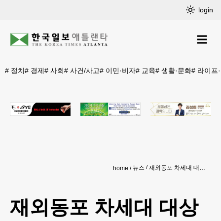
login
#
정치
#
경제
#
사회
#
사건/사고
#
이민·비자
#
교육
#
생활·문화
#
라이프
뉴스
재외동포 차세대 대상 ‘평화 교육’
home
재외동포 차세대 대상