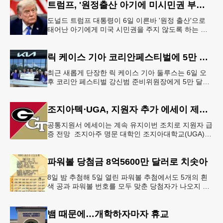
트럼프, '원정출산 아기에 미시민권 부여 금지' 행정명령 서명
도널드 트럼프 대통령이 6일 이른바 '원정 출산'으로
태어난 아기에게 미국 시민권을 주지 않도록 하는 행
정명령에 서명했다.트럼프 대통령은 이날 백악관에서
서명식을 열고 이같은 내용
릭 케이스 기아 코리안페스티벌에 5만 달러 후원
최근 새롭게 단장한 릭 케이스 기아 둘루스는 6일 오
후 코리안 페스티벌 강신범 준비위원장에게 5만 달러
를 현금으로 후원했다. 릭 케이스 기아 관계자는 딜러
샵에 언제든 한인들의 방문
조지아텍⋅UGA, 지원자 추가 에세이 제출 폐지
공통지원서 에세이는 계속 유지이번 조치로 지원자 급
증 전망 조지아주 명문 대학인 조지아대학교(UGA)와
조지아텍(GT)에 지원하는 고등학교 12학년 학생들의
입시 부담이 한층 줄
파워볼 당첨금 8억5600만 달러로 치솟아
8일 밤 추첨해 5일 열린 파워볼 추첨에서도 5개의 흰
색 공과 파워볼 번호를 모두 맞춘 당첨자가 나오지 않
으면서 행운의 주인공은 다음 기회로 미뤄지게 됐다.
이에 따라 이번 주 토요
뱀 때문에…개학하자마자 휴교