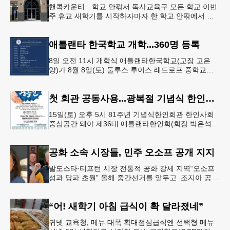
핸콕카운티…학교 안팎서 독사교육구 모든 학교 이번
주 휴교 새학기를 시작하자마자 한 학교 안팎에서 잇
따라 뱀들이 출몰해 교육구 모든 학교가 휴교에 들어
가는 일이 벌어졌다.6일 WS
애틀랜타 한국학교 개학...360명 등록
8일 오전 11시 개학식 애틀랜타한국학교(교장 고은
양)가 8월 8일(토) 둘루스 루이스 래드로프 중학교에
서 26-27학년도 새 학기를 시작한다. 개학식은 당일
오전 11시 학교 카
첫 회관 공동사용...광복절 기념식 한인회관서
15일(토) 오후 5시 81주년 기념식한인회관 한인사회
중심공간 돼야 제36대 애틀랜타한인회(회장 박은석·
이사장 강신범)는 제81주년 광복절 기념식을 오는 15
일(토) 오후 5시
공화 소속 시장들, 민주 오소프 공개 지지
발도스타∙티프턴 시장 전통적 공화 강세 지역“오소프
성과 당파 초월” 올해 중간선거를 앞두고 조지아 공화
당 소속 두 명의 시장이 민주당 존 오스프 연방상원의
원 지지를 선언했다.
“어! 새학기 아침 급식이 확 달라졌네”
귀넷 교육청, 메뉴 대폭 확대점심급식엔 선택형 메뉴