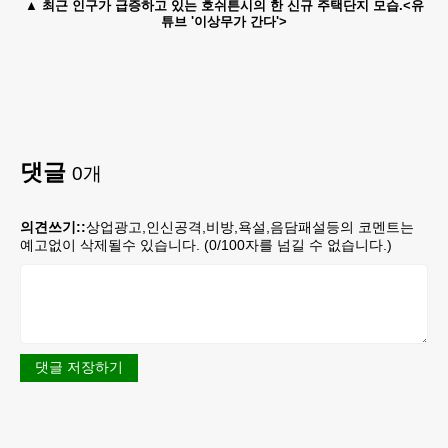
최근 인구가 급증하고 있는 호쉬튼시의 한 신규 주택단지 모습.<유
튜브 '이상무가 간다'>
댓글
0
개
의견쓰기::
상업광고,인신공격,비방,욕설,음담패설등의 코멘트는
예고없이 삭제될수 있습니다. (
0
/100자를 넘길 수 없습니다.)
댓글 저장하기