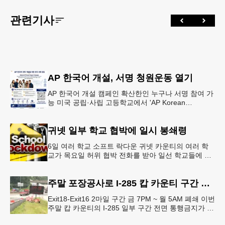
관련기사
AP 한국어 개설, 서명 청원운동 열기
AP 한국어 개설 캠페인 확산한인 누구나 서명 참여 가
능 미국 공립·사립 고등학교에서 'AP Korean
Language and Culture(한국어 및 한국문화 AP 과목)'
개
귀넷 일부 학교 협박에 일시 봉쇄령
6일 여러 학교 소프트 락다운 귀넷 카운티의 여러 학
교가 목요일 허위 협박 전화를 받아 일선 학교들에 일
시적인 봉쇄령이 내려졌다고 교육구 측이 밝혔다.학부
모들에게 발송된 서한에서
주말 포장공사로 I-285 캅 카운티 구간 통행금지
Exit18-Exit16 2마일 구간 금 7PM ~ 월 5AM 폐쇄 이번
주말 캅 카운티의 I-285 일부 구간 전면 통행금지가 시
행된다. 18번 출구인 페이스 페리 로드에서 16