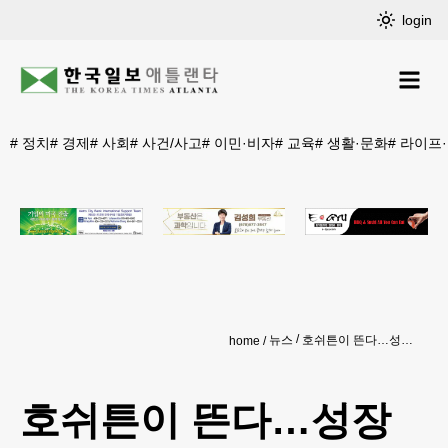
login
#
정치
#
경제
#
사회
#
사건/사고
#
이민·비자
#
교육
#
생활·문화
#
라이프
뉴스
호쉬튼이 뜬다…성장률 주1위∙전국 7위
home
호쉬튼이 뜬다…성장