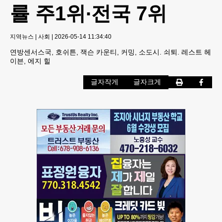
률 주1위∙전국 7위
지역뉴스
|
사회
|
2026-05-14 11:34:40
연방센서스국, 호쉬튼, 잭슨 카운티, 커밍, 소도시. 쇠퇴. 레스트 헤
이븐, 에지 힐
글자작게
글자크게