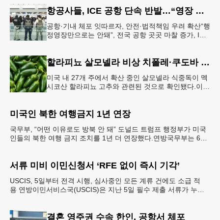
항공사들, ICE 공항 단속 반발…“영장 없인 협조 불가”
공항·기내 체포 잇따르자, 안전·법적책임 우려 확산“행
정영장만으로는 안돼”, 전국 공항 곳곳 마찰 증가, ICE
는 공항 단속 확대 방침 연방 이민세관단속국 요원들
이 뉴욕 JKF 케
할라피뇨 살모넬라 비상 치폴레·쿠도바 긴급 회수
미국 내 27개 주에서 확산 중인 살모넬라 식중독이 멕
시코산 할라피뇨 고추와 관련된 것으로 확인됐다.이에
따라 멕시코 음식 체인인 치폴레와 쿠도바가 해당 식
재료를 전면 회수했다.연
미국인 북한 여행금지 1년 연장
국무부, “어떤 이유로도 방북 안 돼” 도널드 트럼프 행정부가 미국
인들의 북한 여행 금지 조치를 1년 더 연장했다.연방국무부는 6일
“북한 내 체포와 구금 위험으로부터 미국민의 안
서류 미비 이민신청서 ‘RFE 없이 즉시 기각’
USCIS, 5일부터 전격 시행, 심사중인 모든 계류 건에도 소급 적
용 연방이민서비스국(USCIS)은 지난 5일 필수 제출 서류가 누락
되었거나 신청 자격 입증이 불충분한 이민 신청
결혼 영주권 수속 한인, 공항서 체포