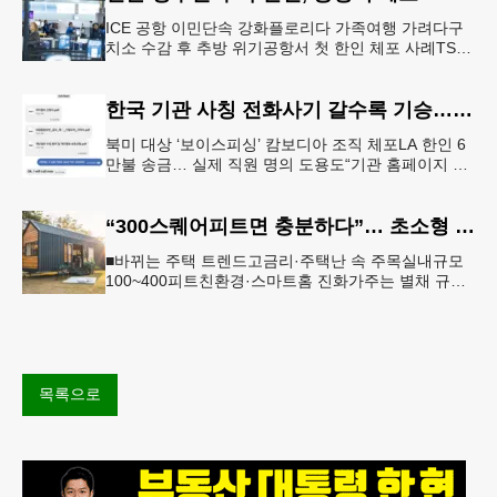
ICE 공항 이민단속 강화플로리다 가족여행 가려다구
치소 수감 후 추방 위기공항서 첫 한인 체포 사례TSA
정보공유 확대 여파 결혼 영주권을 수속 중이던 20대
한인 남성이 플로리다
한국 기관 사칭 전화사기 갈수록 기승… 한인 123억 피해
북미 대상 ‘보이스피싱’ 캄보디아 조직 체포LA 한인 6
만불 송금… 실제 직원 명의 도용도“기관 홈페이지 접
속·송금 요청은 100% 사기” 피해자가 검사를 사칭한
남성과 주고 받
“300스퀘어피트면 충분하다”… 초소형 주택 열풍
■바뀌는 주택 트렌드고금리·주택난 속 주목실내규모
100~400피트친환경·스마트홈 진화가주는 별채 규제
완화 주택 다운사이징 열풍에 타이니 하우스 인기도
늘고 있다. [로이터]
목록으로