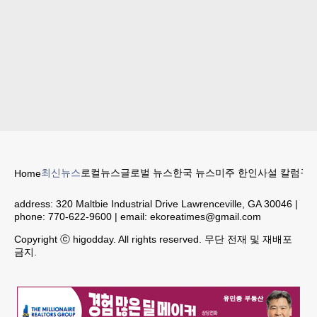
최신뉴스
로컬뉴스
글로벌 뉴스
한국 뉴스
미주 한인
사설 칼럼
구인
Home
address:
320 Maltbie Industrial Drive Lawrenceville, GA 30046
|
phone:
770-622-9600
| email:
ekoreatimes@gmail.com
Copyright ⓒ higodday. All rights reserved. 무단 전재 및 재배포
금지.