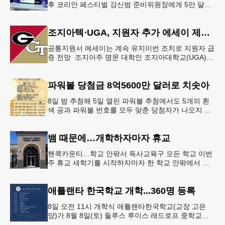
후 코리안 페스티벌 강신범 준비위원장에게 5만 달러
를 현금으로 후원했다. 릭 케이스 기아 관계자는 딜러
샵에 언제든 한인들의 방문
조지아텍⋅UGA, 지원자 추가 에세이 제출 폐지
공통지원서 에세이는 계속 유지이번 조치로 지원자 급
증 전망 조지아주 명문 대학인 조지아대학교(UGA)와
조지아텍(GT)에 지원하는 고등학교 12학년 학생들의
입시 부담이 한층 줄
파워볼 당첨금 8억5600만 달러로 치솟아
8일 밤 추첨해 5일 열린 파워볼 추첨에서도 5개의 흰
색 공과 파워볼 번호를 모두 맞춘 당첨자가 나오지 않
으면서 행운의 주인공은 다음 기회로 미뤄지게 됐다.
이에 따라 이번 주 토요
뱀 때문에…개학하자마자 휴교
핸콕카운티…학교 안팎서 독사교육구 모든 학교 이번
주 휴교 새학기를 시작하자마자 한 학교 안팎에서 잇
따라 뱀들이 출몰해 교육구 모든 학교가 휴교에 들어
가는 일이 벌어졌다.6일 WS
애틀랜타 한국학교 개학...360명 등록
8일 오전 11시 개학식 애틀랜타한국학교(교장 고은
양)가 8월 8일(토) 둘루스 루이스 래드로프 중학교에
서 26-27학년도 새 학기를 시작한다. 개학식은 당일