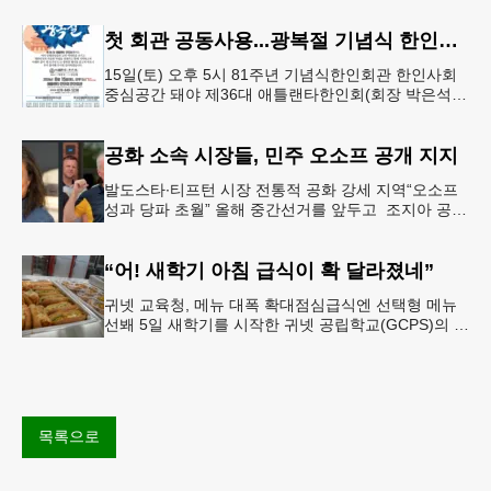
오전 11시 학교 카
첫 회관 공동사용...광복절 기념식 한인회관서
15일(토) 오후 5시 81주년 기념식한인회관 한인사회
중심공간 돼야 제36대 애틀랜타한인회(회장 박은석·
이사장 강신범)는 제81주년 광복절 기념식을 오는 15
일(토) 오후 5시
공화 소속 시장들, 민주 오소프 공개 지지
발도스타∙티프턴 시장 전통적 공화 강세 지역“오소프
성과 당파 초월” 올해 중간선거를 앞두고 조지아 공화
당 소속 두 명의 시장이 민주당 존 오스프 연방상원의
원 지지를 선언했다.
“어! 새학기 아침 급식이 확 달라졌네”
귀넷 교육청, 메뉴 대폭 확대점심급식엔 선택형 메뉴
선봬 5일 새학기를 시작한 귀넷 공립학교(GCPS)의 급
식 메뉴가 한층 다양해졌다.GCPS 학교영양프로그램
에 따르면 특히 아침
목록으로