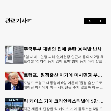
관련기사
주국무부 대변인 집에 총탄 30여발 난사
6일 새벽…인명 피해 없어현장 인근서 용의자 2명 체
포경찰 “정치적 동기 없어 보여”범행 동기 아직 발표
안 돼 조지아 국무장관 대변인이자 공보국장 자택에
최소 30발의 총격이
트럼프, '원정출산 아기에 미시민권 부여 금지' 행정명령 서명
도널드 트럼프 대통령이 6일 이른바 '원정 출산'으로
태어난 아기에게 미국 시민권을 주지 않도록 하는 행
정명령에 서명했다.트럼프 대통령은 이날 백악관에서
서명식을 열고 이같은 내용
릭 케이스 기아 코리안페스티벌에 5만 달러 후원
최근 새롭게 단장한 릭 케이스 기아 둘루스는 6일 오