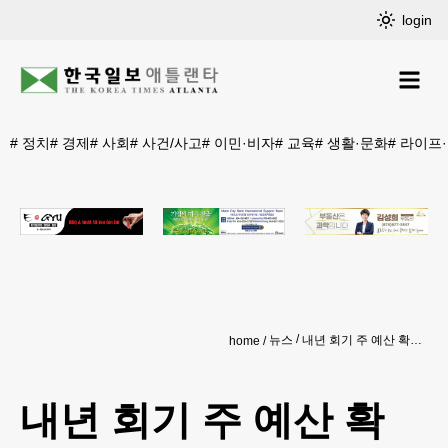
login
#
정치
#
경제
#
사회
#
사건/사고
#
이민·비자
#
교육
#
생활·문화
#
라이프
뉴스
내년 회기 주 예산 확정…켐프 3억달러 삭감
home
내년 회기 주 예산 확