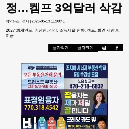
정…켐프 3억달러 삭감
지역뉴스
|
경제
|
2026-05-13 11:00:41
2027 회계연도, 예산안, 삭감, 소득세율 인하, 켐프, 법안 서명,잉
여금
글자작게
글자크게