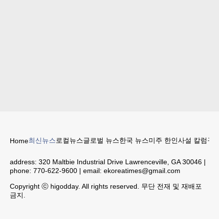
최신뉴스
로컬뉴스
글로벌 뉴스
한국 뉴스
미주 한인
사설 칼럼
구인
Home
address:
320 Maltbie Industrial Drive Lawrenceville, GA 30046
|
phone:
770-622-9600
| email:
ekoreatimes@gmail.com
Copyright ⓒ higodday. All rights reserved. 무단 전재 및 재배포
금지.