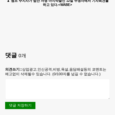
켐프 주지사가 법안 서명 마지막날인 12일 주청사에서 기자회견을
하고 있다.<WABE>
댓글
0
개
의견쓰기::
상업광고,인신공격,비방,욕설,음담패설등의 코멘트는
예고없이 삭제될수 있습니다. (
0
/100자를 넘길 수 없습니다.)
댓글 저장하기