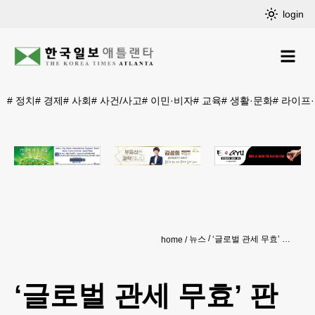
login
#
정치
#
경제
#
사회
#
사건/사고
#
이민·비자
#
교육
#
생활·문화
#
라이프
뉴스
‘글로벌 관세 무효’ 판결 일시 정지
home
‘글로벌 관세 무효’ 판