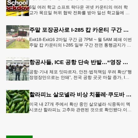
6일 여러 학교 소프트 락다운 귀넷 카운티의 여러 학
교가 목요일 허위 협박 전화를 받아 일선 학교들에 일
시적인 봉쇄령이 내려졌다고 교육구 측이 밝혔다.학부
모들에게 발송된 서한에서
주말 포장공사로 I-285 캅 카운티 구간 통행금지
Exit18-Exit16 2마일 구간 금 7PM ~ 월 5AM 폐쇄 이번
주말 캅 카운티의 I-285 일부 구간 전면 통행금지가 시
행된다. 18번 출구인 페이스 페리 로드에서 16
항공사들, ICE 공항 단속 반발…“영장 없인 협조 불가”
공항·기내 체포 잇따르자, 안전·법적책임 우려 확산“행
정영장만으로는 안돼”, 전국 공항 곳곳 마찰 증가, ICE
는 공항 단속 확대 방침 연방 이민세관단속국 요원들
이 뉴욕 JKF 케
할라피뇨 살모넬라 비상 치폴레·쿠도바 긴급 회수
미국 내 27개 주에서 확산 중인 살모넬라 식중독이 멕
시코산 할라피뇨 고추와 관련된 것으로 확인됐다.이에
따라 멕시코 음식 체인인 치폴레와 쿠도바가 해당 식
재료를 전면 회수했다.연