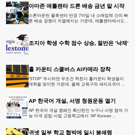
아마존 애틀랜타 드론 배송 금년 말 시작
스톤마운틴 물류센터 반경 7마일 내 소매업체 간의 빠
른 배송 경쟁이 치열해지는 가운데, 애틀랜타에서도
조만간 아마존의 택배가 하늘을 날아 배송될 예정이
다.아마존은 올해 말 조지아주
조지아 학생 수학 점수 상승, 절반은 '낙제'
홀 카운티 스쿨버스 AI카메라 장착
'STOP' 무시하면 무조건 찍힌다 홀카운티 학생들이
개학을 맞이한 가운데, 올해 교육구와 셰리프국이 학
생들의 안전을 위협하는 스쿨버스 추월 차량을 상대로
강력한 단속에 나선다.홀
AP 한국어 개설, 서명 청원운동 열기
AP 한국어 개설 캠페인 확산한인 누구나 서명 참여 가
능 미국 공립·사립 고등학교에서 'AP Korean
Language and Culture(한국어 및 한국문화 AP 과목)'
개
귀넷 일부 학교 협박에 일시 봉쇄령