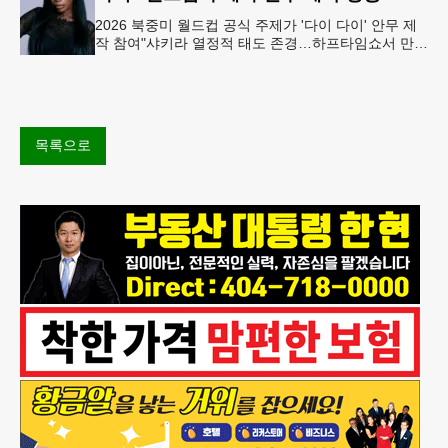
2026 북중미 월드컵 공식 주제가 '다이 다이' 안무 제
작 참여"샤키라 열정적 태도 존경…하프타임쇼서 만난
BTS, 특별한 기억""글로벌-한국 엔터테인먼트 산업 잇
는 가교 역할
목록으로