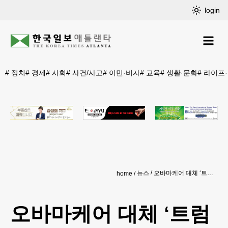
login
#
정치
#
경제
#
사회
#
사건/사고
#
이민·비자
#
교육
#
생활·문화
#
라이프
뉴스
오바마케어 대체 ‘트럼프케어’ 나오나
home
오바마케어 대체 ‘트럼