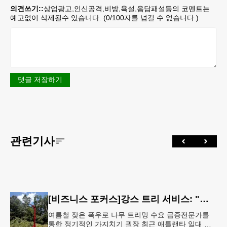
의견쓰기::
상업광고,인신공격,비방,욕설,음담패설등의 코멘트는
예고없이 삭제될수 있습니다. (
0
/100자를 넘길 수 없습니다.)
댓글 저장하기
관련기사
[비즈니스 포커스]강스 트리 서비스: "강풍에 부러질라"… 여름철 주택가 수목 관리 '비상'
여름철 잦은 폭우로 나무 트리밍 수요 급증전문가를
통한 정기적인 가지치기 권장 최근 애틀랜타 일대 주