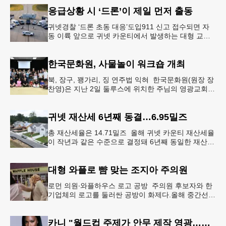
개장할 예정”이라
응급상황 시 ‘드론’이 제일 먼저 출동
귀넷경찰 ‘드론 초동 대응’도입911 신고 접수되면 자
동 이륙 앞으로 귀넷 카운티에서 발생하는 대형 교통
사고나 범죄 현장 등 응급 상황 발생 시 드론이 가장
먼저 현장에 출동해 상
한국문화원, 사물놀이 워크숍 개최
북, 장구, 꽹가리, 징 연주법 익혀 한국문화원(원장 장
찬영)은 지난 2일 둘루스에 위치한 주님의 영광교회에
서 사물놀이 워크숍을 개최했다.한국을 대표하는 전통
공연예술인 사물놀이
귀넷 재산세 6년째 동결…6.95밀즈
총 재산세율은 14.71밀즈 올해 귀넷 카운티 재산세율
이 작년과 같은 수준으로 결정돼 6년째 동일한 재산세
율을 유지하게 됐다.귀넷 커미셔너 위원회는 4일 저녁
열린 정례 회의에서
대형 와플로 뺨 맞는 조지아 주의원
로먼 의원∙와플하우스 로고 공방 주의원 후보자와 한
기업체의 로고를 둘러싼 공방이 화제다.올해 중간선거
에서 민주당 주상원 후보(7지구)로 나서는 루와 로먼
(둘루스) 주하원의원은
카니 "월드컵 주제가 안무 제작 영광…춤은 국경 없는 언어"