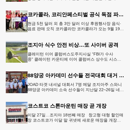
택가에서 여름철 수목 관리에 대한 경각심이 높아지면
서, 전문적인 트리밍(가지치기
코카콜라, 코리안페스티벌 공식 독점 파트너 참여
현금 5천 달러 외 총 3만 달러 이상 후원행사장 음식·
음료 판매 오직 코카콜라만 코카콜라가 오는 9월 19-
20일 귀넷플레이스 몰에서 열리는 2026 코리안 페스
티벌의 공식 독점
조지아 식수 안전 비상…또 사이버 공격
클레이턴 이어 콜럼버스도주지사실 “FBI가 수사
중” 클레이턴 카운티에 이어 콜럼버스 상수도 시스템
도 사이버 공격을 받은 것으로 확인됐다. 이로써 조지
아에서만 최소 2곳의 상수도
88양궁 아카데미 선수들 전국대회 대거 입상
JOAD 타겟 내셔널 대회서 7명 메달 조지아주 스와니
88양궁 아카데미 소속 선수들이 지난달 22~26일 네브
래스카주 링컨에서 열린 2026 주니어 올림픽 양궁 디
벨롭먼트(JOA
코스트코 스톤마운틴 매장 곧 개장
이달 27일…조지아 18번째 매장 창고형 대형 할인매
장 코스트코가 이달 말 귀넷에 새로운 매장을 개장한
다.코스트코는 4일 “스톤마운틴 매장을 8월 27일 정식