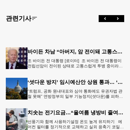
관련기사
바이든 차남 “아버지, 암 전이돼 고통스럽게 투병 중”
조 바이든 전 대통령 [로이터] 조 바이든 전 대통령이
전립선암이 전이된 상태로 고통스럽게 투병 중이라고
바이든 전 대통령 차남 헌터 바이든이 밝혔다.헌터 바
이든은 8일 영국 B
‘셧다운 방지’ 임시예산안 상원 통과… ‘유권자 ID법’은 좌절
“트럼프, 공화 원내대표와 심야 통화에도 유권자법 관
철 못해” 연방정부의 일부 기능정지(셧다운)를 피하기
위한 임시예산안(CR·Continuing Resolution)이 연방
의회
치솟는 전기요금…“올여름 냉방비 줄여볼까”
선풍기와 함께 사용하기설정 온도 높게 유지하기 에
어컨 필터를 정기적으로 교체하고 실외 응축기 코일