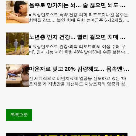
음주로 망가지는 뇌… 술 끊으면 뇌도 회복된다
■ 워싱턴포스트 특약 건강·의학 리포트지나친 음주는
회백질 감소… 불안·치매 위험 높여금주 6~12개월, 기
억력·집중력 등 인지기능 회복“ 뇌는 회복 가능… 절주
만으로도 긍정적 변
노년층 인지 건강… 빨리 걸으면 치매 위험 낮아진다
■ 워싱턴포스트 건강·의학 리포트80세 이상‘수퍼 무
버’, 인지기능 저하 위험 48% 낮아50대 수준 보행속도
유지… 해마 크기도 더 큰 것 확인빠른 걸음이 건강한
뇌와 연관성 보
마운자로 맞고 20% 감량해도… 몸속엔‘비만 흔적’남았다
전 세계적으로 비만치료제 열풍을 선도하고 있는 ‘마
운자로’가 지방간을 개선해도 지방조직의 염증과 섬유
화까지 충분히 되돌리지는 못한다는 연구 결과가 나왔
다.순천향대서울병원은 서미혜
목록으로