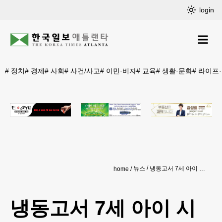
login
#
정치
#
경제
#
사회
#
사건/사고
#
이민·비자
#
교육
#
생활·문화
#
라이프
뉴스
냉동고서 7세 아이 시신… 엄마가 살해
home
냉동고서 7세 아이 시