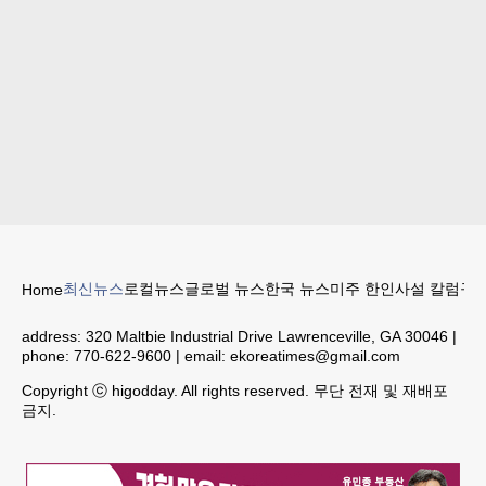
최신뉴스
로컬뉴스
글로벌 뉴스
한국 뉴스
미주 한인
사설 칼럼
구인
Home
address:
320 Maltbie Industrial Drive Lawrenceville, GA 30046
|
phone:
770-622-9600
| email:
ekoreatimes@gmail.com
Copyright ⓒ higodday. All rights reserved. 무단 전재 및 재배포
금지.