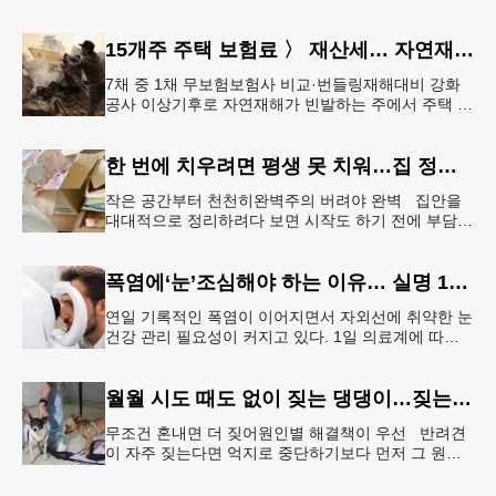
청소 등 정기적인 관리만 제대로 해도 전기요금 절감
효과를 얻을 수 있다. &
15개주 주택 보험료 〉 재산세… 자연재해 다발 지역
7채 중 1채 무보험보험사 비교·번들링재해대비 강화
공사 이상기후로 자연재해가 빈발하는 주에서 주택 보
험료가 재산세 비용을 역전하는 현상이 나타나고 있
다. 사진은 작년 초 발생한
한 번에 치우려면 평생 못 치워…집 정리 트렌드 ‘소프트 정리’
작은 공간부터 천천히완벽주의 버려야 완벽 집안을
대대적으로 정리하려다 보면 시작도 하기 전에 부담을
느끼기 쉽다. 이 같은 부담을 줄이는 방법으로‘소프트
정리’가 권장된다.&l
폭염에‘눈’조심해야 하는 이유… 실명 1위 질환 위험↑
연일 기록적인 폭염이 이어지면서 자외선에 취약한 눈
건강 관리 필요성이 커지고 있다. 1일 의료계에 따르
면 황반변성, 당뇨망막병증과 함께 3대 실명 질환인
녹내장 환자가 매해 증가
월월 시도 때도 없이 짖는 댕댕이…짖는 이유부터 파악해야
무조건 혼내면 더 짖어원인별 해결책이 우선 반려견
이 자주 짖는다면 억지로 중단하기보다 먼저 그 원인
을 파악해 원인별 적절한 해결책을 적용하는 것이 중
요하다. [로이터] 생후 6