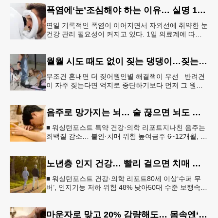
정리’가 권장된다.&l
폭염에‘눈’조심해야 하는 이유… 실명 1위 질환 위험↑
연일 기록적인 폭염이 이어지면서 자외선에 취약한 눈
건강 관리 필요성이 커지고 있다. 1일 의료계에 따르
면 황반변성, 당뇨망막병증과 함께 3대 실명 질환인
녹내장 환자가 매해 증가
월월 시도 때도 없이 짖는 댕댕이…짖는 이유부터 파악해야
무조건 혼내면 더 짖어원인별 해결책이 우선 반려견
이 자주 짖는다면 억지로 중단하기보다 먼저 그 원인
을 파악해 원인별 적절한 해결책을 적용하는 것이 중
요하다. [로이터] 생후 6
음주로 망가지는 뇌… 술 끊으면 뇌도 회복된다
■ 워싱턴포스트 특약 건강·의학 리포트지나친 음주는
회백질 감소… 불안·치매 위험 높여금주 6~12개월, 기
억력·집중력 등 인지기능 회복“ 뇌는 회복 가능… 절주
만으로도 긍정적 변
노년층 인지 건강… 빨리 걸으면 치매 위험 낮아진다
■ 워싱턴포스트 건강·의학 리포트80세 이상‘수퍼 무
버’, 인지기능 저하 위험 48% 낮아50대 수준 보행속도
유지… 해마 크기도 더 큰 것 확인빠른 걸음이 건강한
뇌와 연관성 보
마운자로 맞고 20% 감량해도… 몸속엔‘비만 흔적’남았다