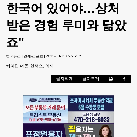
한국어 있어야…상처
받은 경험 루미와 닮았
죠"
한국뉴스
|
연예·스포츠
|
2025-10-15 09:25:12
케이팝 데몬 헌터스, 이재
글자작게
글자크게