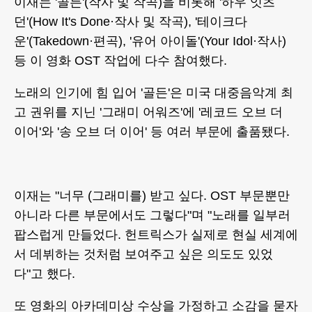
이재는 '골든'(작사 및 작곡)을 비롯해 '하우 잇츠
던'(How It's Done·작사 및 작곡), '테이크다
운'(Takedown·편곡), '유어 아이돌'(Your Idol·작사)
등 이 영화 OST 작업에 다수 참여했다.
노래의 인기에 힘 입어 '골든'은 미국 대중음악계 최
고 권위를 지닌 '그래미 어워즈'에 '레코드 오브 더
이어'와 '송 오브 더 이어' 등 여러 부문에 출품됐다.
이재는 "너무 (그래미를) 받고 싶다. OST 부문뿐만
아니라 다른 부문에서도 그렇다"며 "노래를 일부러
팝스럽게 만들었다. 헌트릭스가 실제로 현실 세계에
서 데뷔하는 것처럼 보여주고 싶은 의도도 있었
다"고 했다.
또 영화의 아카데미상 수상을 가정하고 소감을 묻자