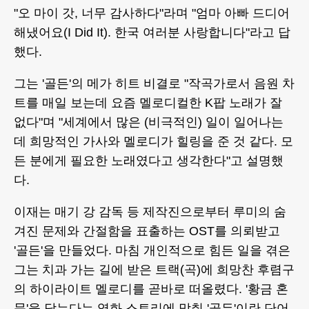
"오 마이 갓, 너무 감사하다"라며 "엄마 아빠 드디어
해냈어요(I Did It). 한국 여러분 사랑합니다"라고 답
했다.
그는 '골든'의 메가 히트 비결로 "작곡가로서 음원 차
트를 매일 보는데 요즘 멜로디컬한 K팝 노래가 잘
없다"며 "세계에서 많은 (비극적인) 일이 일어나는
데 희망적인 가사와 멜로디가 힐링을 준 것 같다. 모
든 분에게 필요한 노래였다고 생각한다"고 설명했
다.
이재는 매기 강 감독 등 제작진으로부터 루미의 숨
겨진 문제와 간절함을 표출하는 OST를 의뢰받고
'골든'을 만들었다. 마침 개인적으로 힘든 일을 겪은
그는 치과 가는 길에 받은 트랙(곡)에 희망찬 후렴구
의 하이라이트 멜로디를 곧바로 떠올렸다. '황금 혼
문'을 닫는다는 영화 스토리에 맞춰 '골든'이란 단어