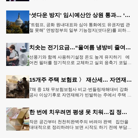
바이든 전 대통령 차남 헌터 바이든이 밝혔다.헌터 바
이든은 8일 영국 B
‘셧다운 방지’ 임시예산안 상원 통과… ‘유권자 ID법’은 좌절
“트럼프, 공화 원내대표와 심야 통화에도 유권자법 관
철 못해” 연방정부의 일부 기능정지(셧다운)를 피하기
위한 임시예산안(CR·Continuing Resolution)이 연방
의회
치솟는 전기요금…“올여름 냉방비 줄여볼까”
선풍기와 함께 사용하기설정 온도 높게 유지하기 에
어컨 필터를 정기적으로 교체하고 실외 응축기 코일
청소 등 정기적인 관리만 제대로 해도 전기요금 절감
효과를 얻을 수 있다. &
15개주 주택 보험료 〉 재산세… 자연재해 다발 지역
7채 중 1채 무보험보험사 비교·번들링재해대비 강화
공사 이상기후로 자연재해가 빈발하는 주에서 주택 보
험료가 재산세 비용을 역전하는 현상이 나타나고 있
다. 사진은 작년 초 발생한
한 번에 치우려면 평생 못 치워…집 정리 트렌드 ‘소프트 정리’
작은 공간부터 천천히완벽주의 버려야 완벽 집안을
대대적으로 정리하려다 보면 시작도 하기 전에 부담을
느끼기 쉽다. 이 같은 부담을 줄이는 방법으로‘소프트