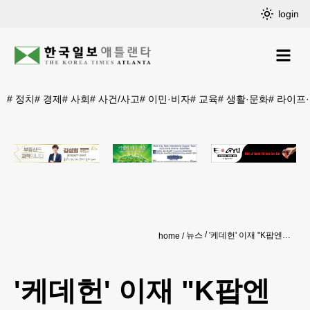
login
#
정치
#
경제
#
사회
#
사건/사고
#
이민·비자
#
교육
#
생활·문화
#
라이프
뉴스
'케데헌' 이재 "K팝엔 한국어 있어야…상처받은 경험 루미와 닮았죠"
home
'케데헌' 이재 "K팝엔