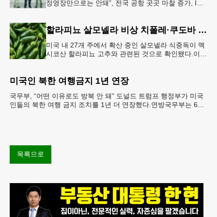
정영장만으로는 안돼”, 전국 공항 곳곳 마찰 증가, ICE
는 공항 단속 확대 방침 연방 이민세관단속국 요원들
이 뉴욕 JKF 케
할라피뇨 살모넬라 비상 치폴레·쿠도바 긴급 회수
미국 내 27개 주에서 확산 중인 살모넬라 식중독이 멕
시코산 할라피뇨 고추와 관련된 것으로 확인됐다.이에
따라 멕시코 음식 체인인 치폴레와 쿠도바가 해당 식
재료를 전면 회수했다.연
미국인 북한 여행금지 1년 연장
국무부, “어떤 이유로도 방북 안 돼” 도널드 트럼프 행정부가 미국
인들의 북한 여행 금지 조치를 1년 더 연장했다.연방국무부는 6일
“북한 내 체포와 구금 위험으로부터 미국민의 안
목록으로