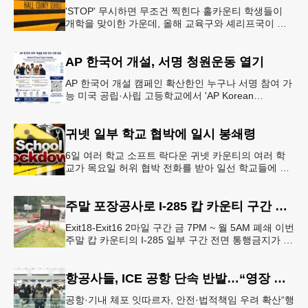
'STOP' 무시하면 무조건 찍힌다 홀카운티 학생들이
개학을 맞이한 가운데, 올해 교육구와 셰리프국이 학
생들의 안전을 위협하는 스쿨버스 추월 차량을 상대로
강력한 단속에 나선다.홀
AP 한국어 개설, 서명 청원운동 열기
AP 한국어 개설 캠페인 확산한인 누구나 서명 참여 가
능 미국 공립·사립 고등학교에서 'AP Korean
Language and Culture(한국어 및 한국문화 AP 과목)'
개
귀넷 일부 학교 협박에 일시 봉쇄령
6일 여러 학교 소프트 락다운 귀넷 카운티의 여러 학
교가 목요일 허위 협박 전화를 받아 일선 학교들에 일
시적인 봉쇄령이 내려졌다고 교육구 측이 밝혔다.학부
모들에게 발송된 서한에서
주말 포장공사로 I-285 캅 카운티 구간 통행금지
Exit18-Exit16 2마일 구간 금 7PM ~ 월 5AM 폐쇄 이번
주말 캅 카운티의 I-285 일부 구간 전면 통행금지가 시
행된다. 18번 출구인 페이스 페리 로드에서 16
항공사들, ICE 공항 단속 반발…“영장 없인 협조 불가”
공항·기내 체포 잇따르자, 안전·법적책임 우려 확산“행