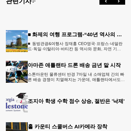
관련기사
■ 화제의 여행 프로그램-“40년 역사의 신뢰… 서유럽 8개국 13일 대장정”
■ 동방관광&여행사 장재홍 CEO영국·프랑스·네덜란
드·독일·이탈리아·바티칸 등 역사와 문화, 자연 기
행…‘감동과 치유의 대장정’ 10월 6일 출발, 호텔·버스
·식사 일정‘
아마존 애틀랜타 드론 배송 금년 말 시작
스톤마운틴 물류센터 반경 7마일 내 소매업체 간의 빠
른 배송 경쟁이 치열해지는 가운데, 애틀랜타에서도
조만간 아마존의 택배가 하늘을 날아 배송될 예정이
다.아마존은 올해 말 조지아주
조지아 학생 수학 점수 상승, 절반은 '낙제'
홀 카운티 스쿨버스 AI카메라 장착