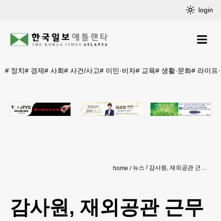
login
#
정치
#
경제
#
사회
#
사건/사고
#
이민·비자
#
교육
#
생활·문화
#
라이프
뉴스
감사원, 재외공관 근무 실태 감사
home
감사원, 재외공관 근무