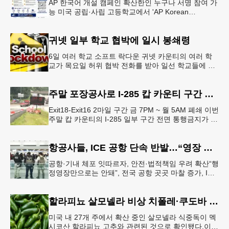
AP 한국어 개설 캠페인 확산한인 누구나 서명 참여 가
능 미국 공립·사립 고등학교에서 'AP Korean
Language and Culture(한국어 및 한국문화 AP 과목)'
개
귀넷 일부 학교 협박에 일시 봉쇄령
6일 여러 학교 소프트 락다운 귀넷 카운티의 여러 학
교가 목요일 허위 협박 전화를 받아 일선 학교들에 일
시적인 봉쇄령이 내려졌다고 교육구 측이 밝혔다.학부
모들에게 발송된 서한에서
주말 포장공사로 I-285 캅 카운티 구간 통행금지
Exit18-Exit16 2마일 구간 금 7PM ~ 월 5AM 폐쇄 이번
주말 캅 카운티의 I-285 일부 구간 전면 통행금지가 시
행된다. 18번 출구인 페이스 페리 로드에서 16
항공사들, ICE 공항 단속 반발…“영장 없인 협조 불가”
공항·기내 체포 잇따르자, 안전·법적책임 우려 확산“행
정영장만으로는 안돼”, 전국 공항 곳곳 마찰 증가, ICE
는 공항 단속 확대 방침 연방 이민세관단속국 요원들
이 뉴욕 JKF 케
할라피뇨 살모넬라 비상 치폴레·쿠도바 긴급 회수
미국 내 27개 주에서 확산 중인 살모넬라 식중독이 멕
시코산 할라피뇨 고추와 관련된 것으로 확인됐다.이에