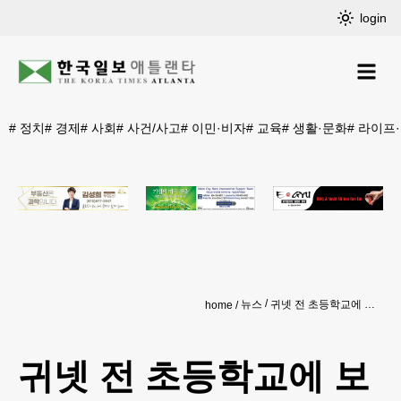
login
#
정치
#
경제
#
사회
#
사건/사고
#
이민·비자
#
교육
#
생활·문화
#
라이프
뉴스
귀넷 전 초등학교에 보안요원 배치
home
귀넷 전 초등학교에 보