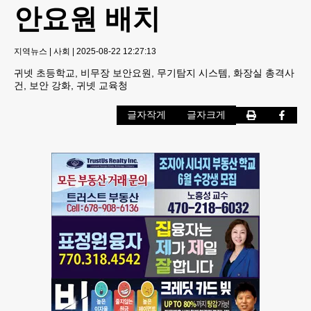
안요원 배치
지역뉴스
|
사회
|
2025-08-22 12:27:13
귀넷 초등학교, 비무장 보안요원, 무기탐지 시스템, 화장실 총격사
건, 보안 강화, 귀넷 교육청
글자작게
글자크게