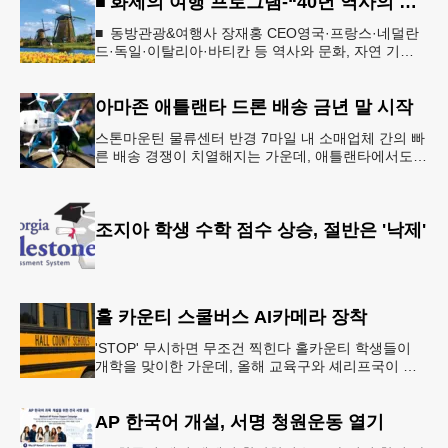
■ 화제의 여행 프로그램-“40년 역사의 신뢰… 서유럽 8개국 13일 대장정”
■ 동방관광&여행사 장재홍 CEO영국·프랑스·네덜란
드·독일·이탈리아·바티칸 등 역사와 문화, 자연 기
행…‘감동과 치유의 대장정’ 10월 6일 출발, 호텔·버스
·식사 일정‘
아마존 애틀랜타 드론 배송 금년 말 시작
스톤마운틴 물류센터 반경 7마일 내 소매업체 간의 빠
른 배송 경쟁이 치열해지는 가운데, 애틀랜타에서도
조만간 아마존의 택배가 하늘을 날아 배송될 예정이
다.아마존은 올해 말 조지아주
조지아 학생 수학 점수 상승, 절반은 '낙제'
홀 카운티 스쿨버스 AI카메라 장착
'STOP' 무시하면 무조건 찍힌다 홀카운티 학생들이
개학을 맞이한 가운데, 올해 교육구와 셰리프국이 학
생들의 안전을 위협하는 스쿨버스 추월 차량을 상대로
강력한 단속에 나선다.홀
AP 한국어 개설, 서명 청원운동 열기