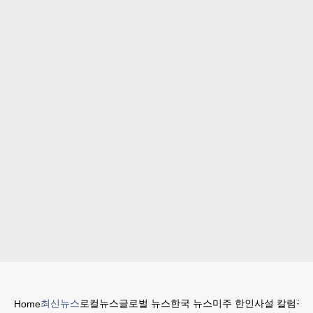
최신뉴스
로컬뉴스
글로벌 뉴스
한국 뉴스
미주 한인
사설 칼럼
구인
Home