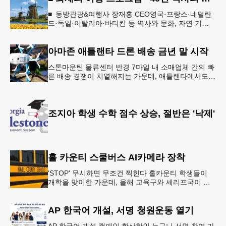
■ 동방관광&여행사 장재홍 CEO영국·프랑스·네덜란
드·독일·이탈리아·바티칸 등 역사와 문화, 자연 기
행…‘감동과 치유의 대장정’ 10월 6일 출발, 호텔·버스
·식사 일정‘
아마존 애틀랜타 드론 배송 금년 말 시작
스톤마운틴 물류센터 반경 7마일 내 소매업체 간의 빠
른 배송 경쟁이 치열해지는 가운데, 애틀랜타에서도
조만간 아마존의 택배가 하늘을 날아 배송될 예정이
다.아마존은 올해 말 조지아주
조지아 학생 수학 점수 상승, 절반은 '낙제'
홀 카운티 스쿨버스 AI카메라 장착
'STOP' 무시하면 무조건 찍힌다 홀카운티 학생들이
개학을 맞이한 가운데, 올해 교육구와 셰리프국이 학
생들의 안전을 위협하는 스쿨버스 추월 차량을 상대로
강력한 단속에 나선다.홀
AP 한국어 개설, 서명 청원운동 열기