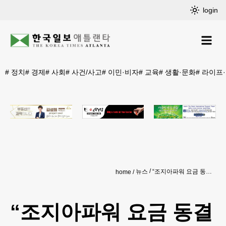
login
#
정치
#
경제
#
사회
#
사건/사고
#
이민·비자
#
교육
#
생활·문화
#
라이프
뉴스
“조지아파워 요금 동결 제안은 꼼수”
home
“조지아파워 요금 동결