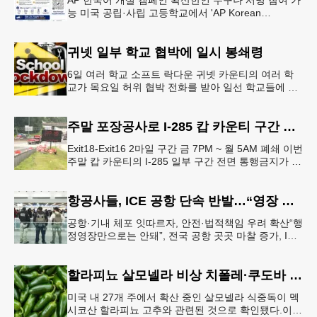
AP 한국어 개설 캠페인 확산한인 누구나 서명 참여 가
능 미국 공립·사립 고등학교에서 'AP Korean
Language and Culture(한국어 및 한국문화 AP 과목)'
개
귀넷 일부 학교 협박에 일시 봉쇄령
6일 여러 학교 소프트 락다운 귀넷 카운티의 여러 학
교가 목요일 허위 협박 전화를 받아 일선 학교들에 일
시적인 봉쇄령이 내려졌다고 교육구 측이 밝혔다.학부
모들에게 발송된 서한에서
주말 포장공사로 I-285 캅 카운티 구간 통행금지
Exit18-Exit16 2마일 구간 금 7PM ~ 월 5AM 폐쇄 이번
주말 캅 카운티의 I-285 일부 구간 전면 통행금지가 시
행된다. 18번 출구인 페이스 페리 로드에서 16
항공사들, ICE 공항 단속 반발…“영장 없인 협조 불가”
공항·기내 체포 잇따르자, 안전·법적책임 우려 확산“행
정영장만으로는 안돼”, 전국 공항 곳곳 마찰 증가, ICE
는 공항 단속 확대 방침 연방 이민세관단속국 요원들
이 뉴욕 JKF 케
할라피뇨 살모넬라 비상 치폴레·쿠도바 긴급 회수
미국 내 27개 주에서 확산 중인 살모넬라 식중독이 멕
시코산 할라피뇨 고추와 관련된 것으로 확인됐다.이에