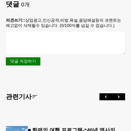
댓글
0
개
의견쓰기::
상업광고,인신공격,비방,욕설,음담패설등의 코멘트는
예고없이 삭제될수 있습니다. (
0
/100자를 넘길 수 없습니다.)
댓글 저장하기
관련기사
■ 화제의 여행 프로그램-“40년 역사의 신뢰… 서유럽 8개국 13일 대장정”