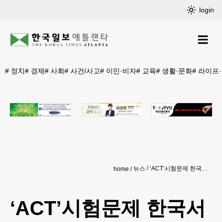
login
#
정치
#
경제
#
사회
#
사건/사고
#
이민·비자
#
교육
#
생활·문화
#
라이프
뉴스
‘ACT’시험문제 한국서 유출 의혹 파장
home
‘ACT’시험문제 한국서