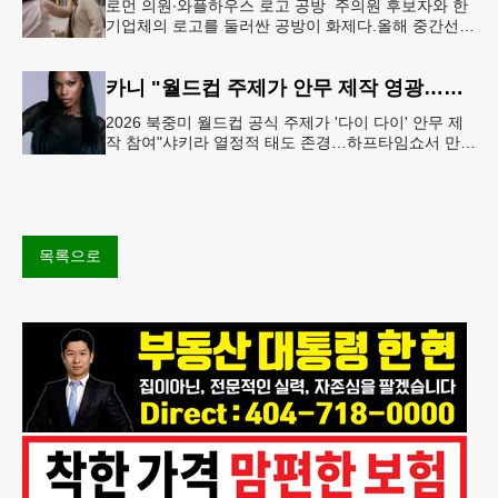
로먼 의원∙와플하우스 로고 공방 주의원 후보자와 한
기업체의 로고를 둘러싼 공방이 화제다.올해 중간선거
에서 민주당 주상원 후보(7지구)로 나서는 루와 로먼
(둘루스) 주하원의원은
카니 "월드컵 주제가 안무 제작 영광…춤은 국경 없는 언어"
2026 북중미 월드컵 공식 주제가 '다이 다이' 안무 제
작 참여"샤키라 열정적 태도 존경…하프타임쇼서 만난
BTS, 특별한 기억""글로벌-한국 엔터테인먼트 산업 잇
는 가교 역할
목록으로