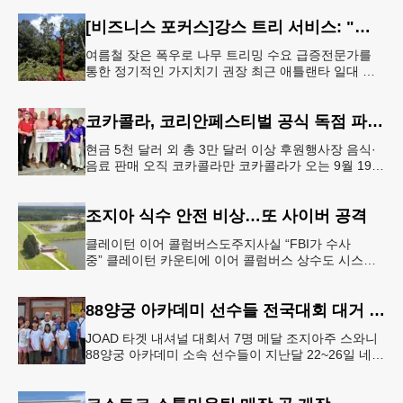
[비즈니스 포커스]강스 트리 서비스: "강풍에 부러질라"… 여름철 주택가 수목 관리 '비상'
여름철 잦은 폭우로 나무 트리밍 수요 급증전문가를
통한 정기적인 가지치기 권장 최근 애틀랜타 일대 주
택가에서 여름철 수목 관리에 대한 경각심이 높아지면
서, 전문적인 트리밍(가지치기
코카콜라, 코리안페스티벌 공식 독점 파트너 참여
현금 5천 달러 외 총 3만 달러 이상 후원행사장 음식·
음료 판매 오직 코카콜라만 코카콜라가 오는 9월 19-
20일 귀넷플레이스 몰에서 열리는 2026 코리안 페스
티벌의 공식 독점
조지아 식수 안전 비상…또 사이버 공격
클레이턴 이어 콜럼버스도주지사실 “FBI가 수사
중” 클레이턴 카운티에 이어 콜럼버스 상수도 시스템
도 사이버 공격을 받은 것으로 확인됐다. 이로써 조지
아에서만 최소 2곳의 상수도
88양궁 아카데미 선수들 전국대회 대거 입상
JOAD 타겟 내셔널 대회서 7명 메달 조지아주 스와니
88양궁 아카데미 소속 선수들이 지난달 22~26일 네브
래스카주 링컨에서 열린 2026 주니어 올림픽 양궁 디
벨롭먼트(JOA