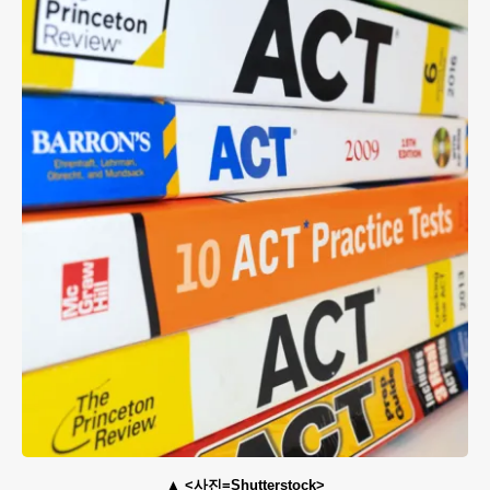
<사진=Shutterstock>