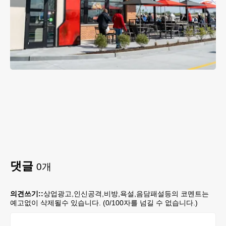
댓글
0
개
의견쓰기::
상업광고,인신공격,비방,욕설,음담패설등의 코멘트는
예고없이 삭제될수 있습니다. (
0
/100자를 넘길 수 없습니다.)