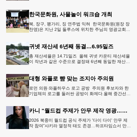
사고나 범죄 현장 등 응급 상황 발생 시 드론이 가장
먼저 현장에 출동해 상
한국문화원, 사물놀이 워크숍 개최
북, 장구, 꽹가리, 징 연주법 익혀 한국문화원(원장 장
찬영)은 지난 2일 둘루스에 위치한 주님의 영광교회에
서 사물놀이 워크숍을 개최했다.한국을 대표하는 전통
공연예술인 사물놀이
귀넷 재산세 6년째 동결…6.95밀즈
총 재산세율은 14.71밀즈 올해 귀넷 카운티 재산세율
이 작년과 같은 수준으로 결정돼 6년째 동일한 재산세
율을 유지하게 됐다.귀넷 커미셔너 위원회는 4일 저녁
열린 정례 회의에서
대형 와플로 뺨 맞는 조지아 주의원
로먼 의원∙와플하우스 로고 공방 주의원 후보자와 한
기업체의 로고를 둘러싼 공방이 화제다.올해 중간선거
에서 민주당 주상원 후보(7지구)로 나서는 루와 로먼
(둘루스) 주하원의원은
카니 "월드컵 주제가 안무 제작 영광…춤은 국경 없는 언어"
2026 북중미 월드컵 공식 주제가 '다이 다이' 안무 제
작 참여"샤키라 열정적 태도 존경…하프타임쇼서 만난
BTS, 특별한 기억""글로벌-한국 엔터테인먼트 산업 잇
는 가교 역할