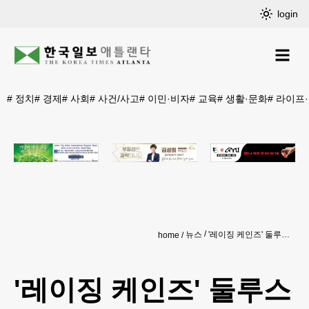
login
#
정치
#
경제
#
사회
#
사건/사고
#
이민·비자
#
교육
#
생활·문화
#
라이프
뉴스
'레이징 케인즈' 둘루스점 25일 그랜드 오픈
home
'레이징 케인즈' 둘루스