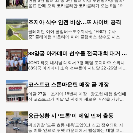
현금 5천 달러 외 총 3만 달러 이상 후원행사장 음식·
음료 판매 오직 코카콜라만 코카콜라가 오는 9월 19-
20일 귀넷플레이스 몰에서 열리는 2026 코리안 페스
티벌의 공식 독점
조지아 식수 안전 비상…또 사이버 공격
클레이턴 이어 콜럼버스도주지사실 “FBI가 수사
중” 클레이턴 카운티에 이어 콜럼버스 상수도 시스템
도 사이버 공격을 받은 것으로 확인됐다. 이로써 조지
아에서만 최소 2곳의 상수도
88양궁 아카데미 선수들 전국대회 대거 입상
JOAD 타겟 내셔널 대회서 7명 메달 조지아주 스와니
88양궁 아카데미 소속 선수들이 지난달 22~26일 네브
래스카주 링컨에서 열린 2026 주니어 올림픽 양궁 디
벨롭먼트(JOA
코스트코 스톤마운틴 매장 곧 개장
이달 27일…조지아 18번째 매장 창고형 대형 할인매
장 코스트코가 이달 말 귀넷에 새로운 매장을 개장한
다.코스트코는 4일 “스톤마운틴 매장을 8월 27일 정식
개장할 예정”이라
응급상황 시 ‘드론’이 제일 먼저 출동
귀넷경찰 ‘드론 초동 대응’도입911 신고 접수되면 자
동 이륙 앞으로 귀넷 카운티에서 발생하는 대형 교통