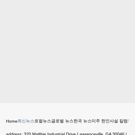
최신뉴스
로컬뉴스
글로벌 뉴스
한국 뉴스
미주 한인
사설 칼럼
구인
Home
address:
320 Maltbie Industrial Drive Lawrenceville, GA 30046
|