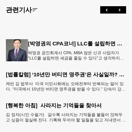
관련기사
[박영권의 CPA코너] LLC를 설립하면 정말 세금이 줄어들까요?
박영권 공인회계사 CPA, MBA 많은 신규 사업자가
“LLC를 설립하면 세금을 줄일 수 있다”고 생각하지만,
LLC는 사업 운영을 위한 법적 구조일 뿐이며, 세금 부
담은 LLC
[법률칼럼] ‘10년만 버티면 영주권’은 사실일까? 42B 제도의 진실
케빈 김 법무사 미국 이민사회에는 오래전부터 반복되는 말이 있
다. “미국에서 10년만 버티면 영주권을 받을 수 있다.” 단속이 강화
될 때마다 이 이야기는 다시 퍼지고, 최근에는
[행복한 아침] 사라지는 기억들을 찾아서
김 정자(시인 수필가) 갈수록 사라지는 기억들을 붙들어 앉혀두
고 싶음이 절실해 진다. 기록해 두어야 할 일들을 잊고 지내면서 아
예 단서도 없이 까무룩 해버리는 당황스런 해프닝까