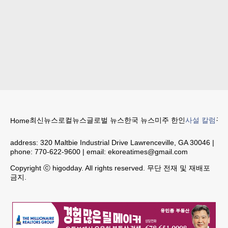
최신뉴스
로컬뉴스
글로벌 뉴스
한국 뉴스
미주 한인
사설 칼럼
구인
Home
address:
320 Maltbie Industrial Drive Lawrenceville, GA 30046
|
phone:
770-622-9600
| email:
ekoreatimes@gmail.com
Copyright ⓒ higodday. All rights reserved. 무단 전재 및 재배포
금지.