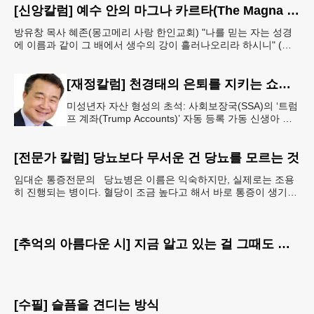
[신앙칼럼] 예수 안의 마그나 카르타(The Magna Carta in Jesus, 요한복음John 7:38)
방유창 목사 혜존(몽고메리 사랑 한인교회) "나를 믿는 자는 성경
에 이름과 같이 그 배에서 생수의 강이 흘러나오리라 하시니" (요
한복음 7:38). 저항시인 윤동주의 시집 《하늘과
[재정칼럼] 천경태의 은퇴를 지키는 쇼셜시큐리티 인사이트 - 은퇴와 생활의 기초를 지키는 가장 현실적인 제도 읽기 (18)
미성년자 자산 형성의 초석: 사회보장국(SSA)의 ‘트럼
프 계좌(Trump Accounts)’ 자동 등록 가동 신생아 출
생 시 자동 개설 연계 및 연방 정부 1,000달러 시드머
니
[전문가 칼럼] 당뇨보다 무서운 건 당뇨를 모르는 것
임대순 통증전문의 당뇨병은 이름은 익숙하지만, 실제로는 조용
히 진행되는 병이다. 혈당이 조금 높다고 해서 바로 통증이 생기거
나 숨이 차거나 쓰러지는 것은 아니다. 그래서 많은
[추억의 아름다운 시] 지금 알고 있는 걸 그때도 알았더라면
[수필] 슬픔을 견디는 방식