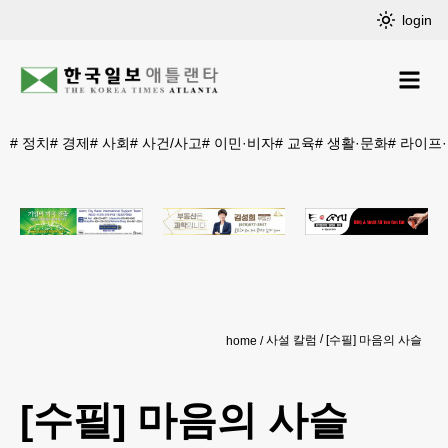
login
#
정치
#
경제
#
사회
#
사건/사고
#
이민·비자
#
교육
#
생활·문화
#
라이프
사설 칼럼
[수필] 마음의 사슬
home
[수필] 마음의 사슬