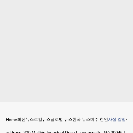
최신뉴스
로컬뉴스
글로벌 뉴스
한국 뉴스
미주 한인
사설 칼럼
구인
Home
address:
320 Maltbie Industrial Drive Lawrenceville, GA 30046
|