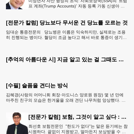
미성년자 자산 형성의 초석: 사회보장국(SSA)의 ‘트럼
프 계좌(Trump Accounts)’ 자동 등록 가동 신생아 출
생 시 자동 개설 연계 및 연방 정부 1,000달러 시드머
니
[전문가 칼럼] 당뇨보다 무서운 건 당뇨를 모르는 것
임대순 통증전문의 당뇨병은 이름은 익숙하지만, 실제로는 조용
히 진행되는 병이다. 혈당이 조금 높다고 해서 바로 통증이 생기거
나 숨이 차거나 쓰러지는 것은 아니다. 그래서 많은
[추억의 아름다운 시] 지금 알고 있는 걸 그때도 알았더라면
[수필] 슬픔을 견디는 방식
김혜경(사랑의 어머니회 회장·아도니스 양로원 원장) 몇 년 만에
마주친 친구의 모습은 한겨울을 오래 견딘 나무처럼 앙상했다. 핏
기 없이 어두운 얼굴빛과 깊게 팬 퀭한 눈을 보는 순
[전문가 칼럼] 보험, 그것이 알고 싶다 : 주택보험, 보상 한도액은 얼마나 가입해야 할까?
최선호 보험전문인 "한도가 없다"는 말은 듣기에는 참
시원하다. 끝없이 지원받고, 얼마든지 보상받을 수 있