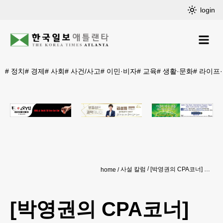
login
#
정치
#
경제
#
사회
#
사건/사고
#
이민·비자
#
교육
#
생활·문화
#
라이프
사설 칼럼
[박영권의 CPA코너] 내 세금 신고서, 이미 누군가 제출했다? – IRS ID Theft & IP PIN
home
[박영권의 CPA코너]