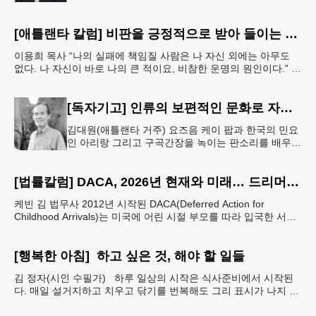
다는 뜻처럼 들리기 때문이다. 하지만 현실에서 무한
정 제공되는 것은 거의
[애틀랜타 칼럼] 비판을 긍정적으로 받아 들이는 마음
이용희 목사 “나의 실패에 책임질 사람은 나 자신 외에는 아무도
없다. 나 자신이 바로 나의 큰 적이요, 비참한 운명의 원인이다.” 이
말은 세인트헬레나 섬에 유배되어 있던 프랑스
[독자기고] 인류의 보편적인 문화로 자리매김 한 K-컬쳐
김대원(애틀랜타 거주) 요즈음 케이 팝과 한국의 민요
인 아리랑 그리고 구곡간장을 녹이는 판소리를 배우고
싶어하는 10대 20대의 젊은 외국인들이 대단히 많다
고 한다. 무엇보다도 온
[법률칼럼] DACA, 2026년 현재와 미래… 드리머들의 선택은 무엇인가
케빈 김 법무사 2012년 시작된 DACA(Deferred Action for
Childhood Arrivals)는 미국에 어린 시절 부모를 따라 입국한 서류
미비 청년들에게 추방을
[행복한 아침] 하고 싶은 것, 해야 할 일들
김 정자(시인 수필가) 하루 일상의 시작은 식사준비에서 시작된
다. 매일 설거지하고 치우고 닦기를 번복해도 그리 표시가 나지 않
는데 며칠만 손을 놓으면 당장 뒤죽박죽에 난장판 일