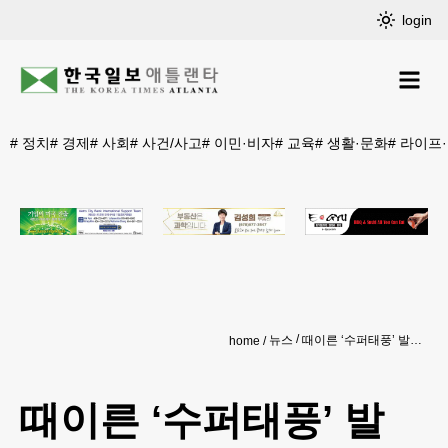
login
#
정치
#
경제
#
사회
#
사건/사고
#
이민·비자
#
교육
#
생활·문화
#
라이프
뉴스
때이른 ‘수퍼태풍’ 발생…“기후변화 영향”
home
때이른 ‘수퍼태풍’ 발