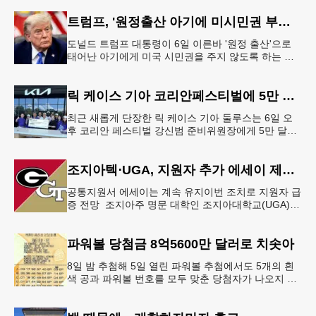
트럼프, '원정출산 아기에 미시민권 부여 금지' 행정명령 서명
도널드 트럼프 대통령이 6일 이른바 '원정 출산'으로
태어난 아기에게 미국 시민권을 주지 않도록 하는 행
정명령에 서명했다.트럼프 대통령은 이날 백악관에서
서명식을 열고 이같은 내용
릭 케이스 기아 코리안페스티벌에 5만 달러 후원
최근 새롭게 단장한 릭 케이스 기아 둘루스는 6일 오
후 코리안 페스티벌 강신범 준비위원장에게 5만 달러
를 현금으로 후원했다. 릭 케이스 기아 관계자는 딜러
샵에 언제든 한인들의 방문
조지아텍⋅UGA, 지원자 추가 에세이 제출 폐지
공통지원서 에세이는 계속 유지이번 조치로 지원자 급
증 전망 조지아주 명문 대학인 조지아대학교(UGA)와
조지아텍(GT)에 지원하는 고등학교 12학년 학생들의
입시 부담이 한층 줄
파워볼 당첨금 8억5600만 달러로 치솟아
8일 밤 추첨해 5일 열린 파워볼 추첨에서도 5개의 흰
색 공과 파워볼 번호를 모두 맞춘 당첨자가 나오지 않
으면서 행운의 주인공은 다음 기회로 미뤄지게 됐다.
이에 따라 이번 주 토요