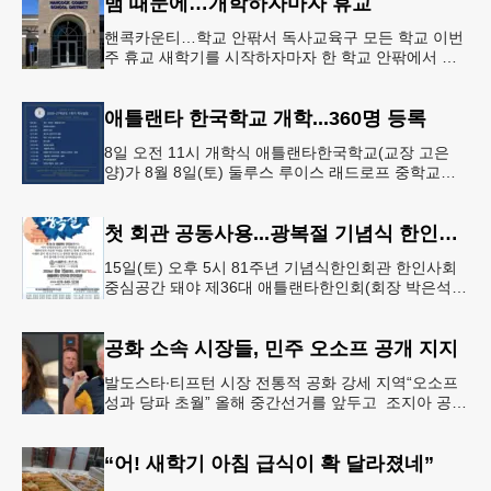
뱀 때문에…개학하자마자 휴교
핸콕카운티…학교 안팎서 독사교육구 모든 학교 이번
주 휴교 새학기를 시작하자마자 한 학교 안팎에서 잇
따라 뱀들이 출몰해 교육구 모든 학교가 휴교에 들어
가는 일이 벌어졌다.6일 WS
애틀랜타 한국학교 개학...360명 등록
8일 오전 11시 개학식 애틀랜타한국학교(교장 고은
양)가 8월 8일(토) 둘루스 루이스 래드로프 중학교에
서 26-27학년도 새 학기를 시작한다. 개학식은 당일
오전 11시 학교 카
첫 회관 공동사용...광복절 기념식 한인회관서
15일(토) 오후 5시 81주년 기념식한인회관 한인사회
중심공간 돼야 제36대 애틀랜타한인회(회장 박은석·
이사장 강신범)는 제81주년 광복절 기념식을 오는 15
일(토) 오후 5시
공화 소속 시장들, 민주 오소프 공개 지지
발도스타∙티프턴 시장 전통적 공화 강세 지역“오소프
성과 당파 초월” 올해 중간선거를 앞두고 조지아 공화
당 소속 두 명의 시장이 민주당 존 오스프 연방상원의
원 지지를 선언했다.
“어! 새학기 아침 급식이 확 달라졌네”