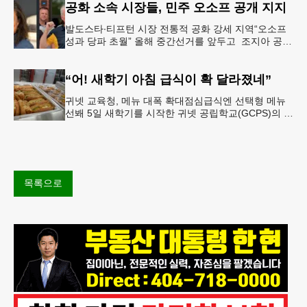
공화 소속 시장들, 민주 오소프 공개 지지
발도스타∙티프턴 시장 전통적 공화 강세 지역“오소프
성과 당파 초월” 올해 중간선거를 앞두고 조지아 공화
당 소속 두 명의 시장이 민주당 존 오스프 연방상원의
원 지지를 선언했다.
“어! 새학기 아침 급식이 확 달라졌네”
귀넷 교육청, 메뉴 대폭 확대점심급식엔 선택형 메뉴
선봬 5일 새학기를 시작한 귀넷 공립학교(GCPS)의 급
식 메뉴가 한층 다양해졌다.GCPS 학교영양프로그램
에 따르면 특히 아침
목록으로