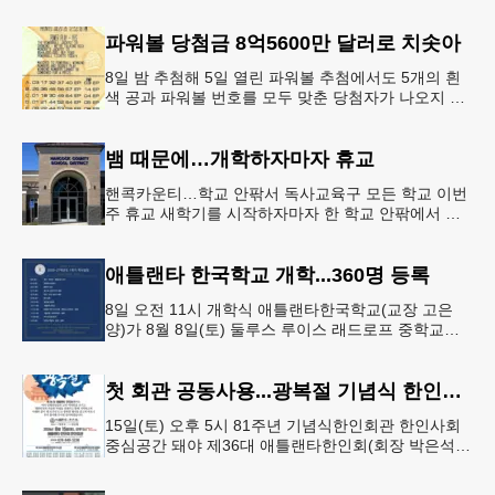
조지아텍(GT)에 지원하는 고등학교 12학년 학생들의
입시 부담이 한층 줄
파워볼 당첨금 8억5600만 달러로 치솟아
8일 밤 추첨해 5일 열린 파워볼 추첨에서도 5개의 흰
색 공과 파워볼 번호를 모두 맞춘 당첨자가 나오지 않
으면서 행운의 주인공은 다음 기회로 미뤄지게 됐다.
이에 따라 이번 주 토요
뱀 때문에…개학하자마자 휴교
핸콕카운티…학교 안팎서 독사교육구 모든 학교 이번
주 휴교 새학기를 시작하자마자 한 학교 안팎에서 잇
따라 뱀들이 출몰해 교육구 모든 학교가 휴교에 들어
가는 일이 벌어졌다.6일 WS
애틀랜타 한국학교 개학...360명 등록
8일 오전 11시 개학식 애틀랜타한국학교(교장 고은
양)가 8월 8일(토) 둘루스 루이스 래드로프 중학교에
서 26-27학년도 새 학기를 시작한다. 개학식은 당일
오전 11시 학교 카
첫 회관 공동사용...광복절 기념식 한인회관서
15일(토) 오후 5시 81주년 기념식한인회관 한인사회
중심공간 돼야 제36대 애틀랜타한인회(회장 박은석·
이사장 강신범)는 제81주년 광복절 기념식을 오는 15
일(토) 오후 5시