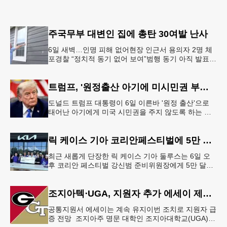
주국무부 대변인 집에 총탄 30여발 난사
6일 새벽…인명 피해 없어현장 인근서 용의자 2명 체
포경찰 “정치적 동기 없어 보여”범행 동기 아직 발표
안 돼 조지아 국무장관 대변인이자 공보국장 자택에
최소 30발의 총격이
트럼프, '원정출산 아기에 미시민권 부여 금지' 행정명령 서명
도널드 트럼프 대통령이 6일 이른바 '원정 출산'으로
태어난 아기에게 미국 시민권을 주지 않도록 하는 행
정명령에 서명했다.트럼프 대통령은 이날 백악관에서
서명식을 열고 이같은 내용
릭 케이스 기아 코리안페스티벌에 5만 달러 후원
최근 새롭게 단장한 릭 케이스 기아 둘루스는 6일 오
후 코리안 페스티벌 강신범 준비위원장에게 5만 달러
를 현금으로 후원했다. 릭 케이스 기아 관계자는 딜러
샵에 언제든 한인들의 방문
조지아텍⋅UGA, 지원자 추가 에세이 제출 폐지
공통지원서 에세이는 계속 유지이번 조치로 지원자 급
증 전망 조지아주 명문 대학인 조지아대학교(UGA)와