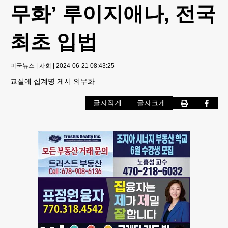
무화’ 루이지애나, 전국
최초 입법
미국뉴스
|
사회
|
2024-06-21 08:43:25
교실에 십계명 게시 의무화
글자작게
글자크게