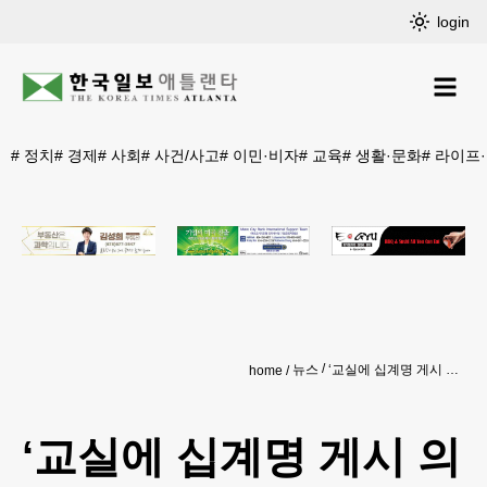
login
#
정치
#
경제
#
사회
#
사건/사고
#
이민·비자
#
교육
#
생활·문화
#
라이프
뉴스
‘교실에 십계명 게시 의무화’ 루이지애나, 전국 최초 입법
home
‘교실에 십계명 게시 의