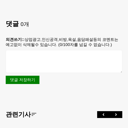
댓글
0
개
의견쓰기::
상업광고,인신공격,비방,욕설,음담패설등의 코멘트는
예고없이 삭제될수 있습니다. (
0
/100자를 넘길 수 없습니다.)
댓글 저장하기
관련기사