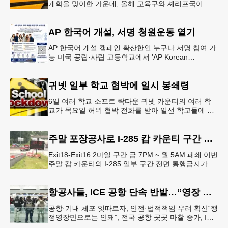
개학을 맞이한 가운데, 올해 교육구와 셰리프국이 학
생들의 안전을 위협하는 스쿨버스 추월 차량을 상대로
강력한 단속에 나선다.홀
AP 한국어 개설, 서명 청원운동 열기
AP 한국어 개설 캠페인 확산한인 누구나 서명 참여 가
능 미국 공립·사립 고등학교에서 'AP Korean
Language and Culture(한국어 및 한국문화 AP 과목)'
개
귀넷 일부 학교 협박에 일시 봉쇄령
6일 여러 학교 소프트 락다운 귀넷 카운티의 여러 학
교가 목요일 허위 협박 전화를 받아 일선 학교들에 일
시적인 봉쇄령이 내려졌다고 교육구 측이 밝혔다.학부
모들에게 발송된 서한에서
주말 포장공사로 I-285 캅 카운티 구간 통행금지
Exit18-Exit16 2마일 구간 금 7PM ~ 월 5AM 폐쇄 이번
주말 캅 카운티의 I-285 일부 구간 전면 통행금지가 시
행된다. 18번 출구인 페이스 페리 로드에서 16
항공사들, ICE 공항 단속 반발…“영장 없인 협조 불가”
공항·기내 체포 잇따르자, 안전·법적책임 우려 확산“행
정영장만으로는 안돼”, 전국 공항 곳곳 마찰 증가, ICE
는 공항 단속 확대 방침 연방 이민세관단속국 요원들