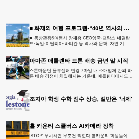
■ 화제의 여행 프로그램-“40년 역사의 신뢰… 서유럽 8개국 13일 대장정”
■ 동방관광&여행사 장재홍 CEO영국·프랑스·네덜란
드·독일·이탈리아·바티칸 등 역사와 문화, 자연 기
행…‘감동과 치유의 대장정’ 10월 6일 출발, 호텔·버스
·식사 일정‘
아마존 애틀랜타 드론 배송 금년 말 시작
스톤마운틴 물류센터 반경 7마일 내 소매업체 간의 빠
른 배송 경쟁이 치열해지는 가운데, 애틀랜타에서도
조만간 아마존의 택배가 하늘을 날아 배송될 예정이
다.아마존은 올해 말 조지아주
조지아 학생 수학 점수 상승, 절반은 '낙제'
홀 카운티 스쿨버스 AI카메라 장착
'STOP' 무시하면 무조건 찍힌다 홀카운티 학생들이