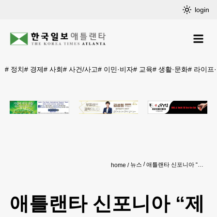
login
#
정치
#
경제
#
사회
#
사건/사고
#
이민·비자
#
교육
#
생활·문화
#
라이프
뉴스
애틀랜타 신포니아 “제2회 11시 음악회 열립니다”
home
애틀랜타 신포니아 “제