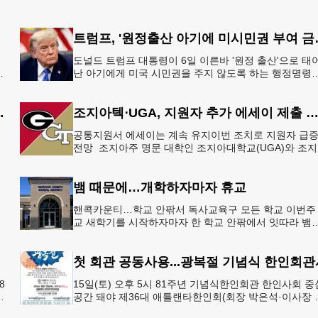
트럼프, '원정출
도널드 트럼프 대통령이 6일 이른바 '원정 출산'으로 태
지
난 아기에게 미국 시민권을 주지 않도록 하는 행정명령
총
서명했다.트럼프 대통령은 이날 백악관에서 서명식을 
이같은 내용
 5만 달러 후원
조지아텍⋅UGA, 지원자 추가 에세이 제출 
공통지원서 에세이는 계속 유지이번 조치로 지원자 급
으
전망 조지아주 명문 대학인 조지아대학교(UGA)와 조
한
텍(GT)에 지원하는 고등학교 12학년 학생들의 입시 부
이 한층 줄
뱀 때문에…개학하자마자 휴교
공
핸콕카운티…학교 안팎서 독사교육구 모든 학교 이번주
행
교 새학기를 시작하자마자 한 학교 안팎에서 잇따라 뱀
번
이 출몰해 교육구 모든 학교가 휴교에 들어가는 일이 
졌다.6일 WS
첫 회관 공동사용...광복절 기념식 한인회관
8
15일(토) 오후 5시 81주년 기념식한인회관 한인사회 중
년
공간 돼야 제36대 애틀랜타한인회(회장 박은석·이사장 
신범)는 제81주년 광복절 기념식을 오는 15일(토) 오후 