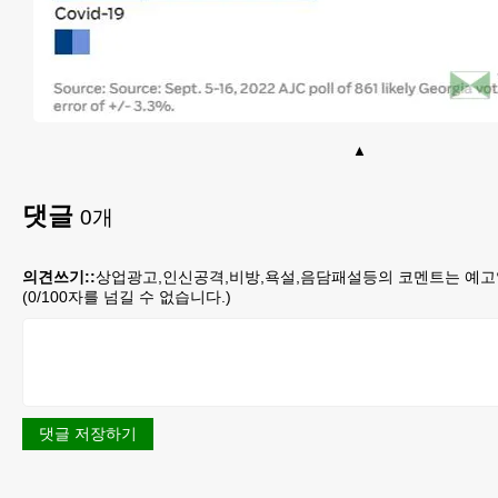
댓글
0
개
의견쓰기::
상업광고,인신공격,비방,욕설,음담패설등의 코멘트는 예고
(
0
/100자를 넘길 수 없습니다.)
댓글 저장하기