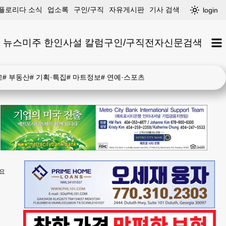
플로리다 소식
업소록
구인/구직
자유게시판
기사 검색
login
 뉴스
미주 한인
사설 칼럼
구인/구직
전자신문
검색
고
#
부동산
#
기획·특집
#
마트정보
#
연예·스포츠
중요