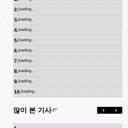
2
.
loading...
3
.
loading...
메
면
4
.
loading...
5
.
loading...
6
.
loading...
7
.
loading...
8
.
loading...
9
.
loading...
10
.
loading...
많이 본 기사