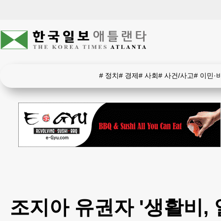
#
정치
#
경제
#
사회
#
사건/사고
#
이민·
조지아 유권자 '생활비, 