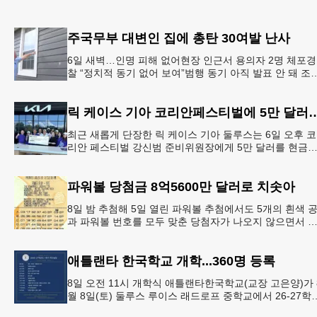
주국무부 대변인 집에 총탄 30여발 난사
6일 새벽…인명 피해 없어현장 인근서 용의자 2명 체포경
찰 “정치적 동기 없어 보여”범행 동기 아직 발표 안 돼 조
아 국무장관 대변인이자 공보국장 자택에 최소 30발의 
격이
릭 케이스 기아 코리안페스티벌에
최근 새롭게 단장한 릭 케이스 기아 둘루스는 6일 오후 코
리안 페스티벌 강신범 준비위원장에게 5만 달러를 현금
로 후원했다. 릭 케이스 기아 관계자는 딜러샵에 언제든 
인들의 방문
파워볼 당첨금 8억5600만 달러로 치솟아
8일 밤 추첨해 5일 열린 파워볼 추첨에서도 5개의 흰색 
과 파워볼 번호를 모두 맞춘 당첨자가 나오지 않으면서 
운의 주인공은 다음 기회로 미뤄지게 됐다.이에 따라 이
주 토요
애틀랜타 한국학교 개학...360명 등록
8일 오전 11시 개학식 애틀랜타한국학교(교장 고은양)가 
월 8일(토) 둘루스 루이스 래드로프 중학교에서 26-27학
도 새 학기를 시작한다. 개학식은 당일 오전 11시 학교 카