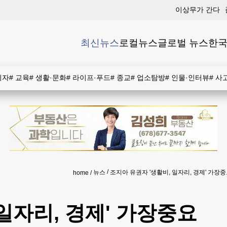
이상무가 간다
최신뉴스
로컬뉴스
글로벌 뉴스
한국
비자
#
교육
#
생활·문화
#
라이프·푸드
#
종교
#
업소탐방
#
인물·인터뷰
#
사
뉴스
조지아 유권자 '생활비, 일자리, 경제' 가장
home
일자리, 경제' 가장중요