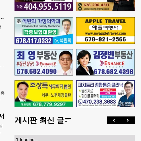
산 아기에 미시민권 부여 금지' 행정명령 서명
어
에
열고
폐지
증
지아
담
 휴
들
벌어
서
게시판 최신 글
심
강
5
1
.
loading...