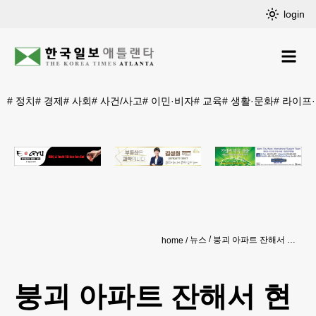
login
#
정치
#
경제
#
사회
#
사건/사고
#
이민·비자
#
교육
#
생활·문화
#
라이프
뉴스
붕괴 아파트 잔해서 현지 소방관 일곱살 딸 시신 발견
home
붕괴 아파트 잔해서 현