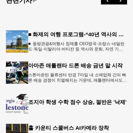
관련기사
■ 화제의 여행 프로그램-“40년 역사의 신뢰… 서유럽 8개국 13일 대장정”
■ 동방관광&여행사 장재홍 CEO영국·프랑스·네덜란
드·독일·이탈리아·바티칸 등 역사와 문화, 자연 기
행…‘감동과 치유의 대장정’ 10월 6일 출발, 호텔·버스
·식사 일정‘
아마존 애틀랜타 드론 배송 금년 말 시작
스톤마운틴 물류센터 반경 7마일 내 소매업체 간의 빠
른 배송 경쟁이 치열해지는 가운데, 애틀랜타에서도
조만간 아마존의 택배가 하늘을 날아 배송될 예정이
다.아마존은 올해 말 조지아주
조지아 학생 수학 점수 상승, 절반은 '낙제'
홀 카운티 스쿨버스 AI카메라 장착