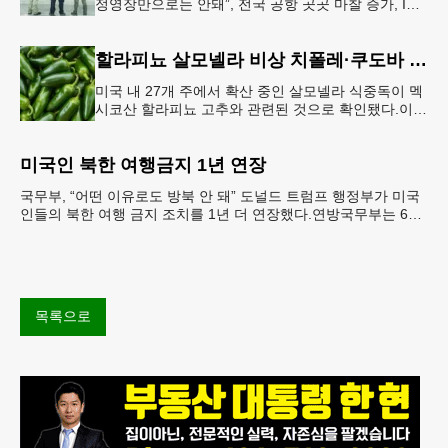
정영장만으로는 안돼”, 전국 공항 곳곳 마찰 증가, ICE
는 공항 단속 확대 방침 연방 이민세관단속국 요원들
이 뉴욕 JKF 케
할라피뇨 살모넬라 비상 치폴레·쿠도바 긴급 회수
미국 내 27개 주에서 확산 중인 살모넬라 식중독이 멕
시코산 할라피뇨 고추와 관련된 것으로 확인됐다.이에
따라 멕시코 음식 체인인 치폴레와 쿠도바가 해당 식
재료를 전면 회수했다.연
미국인 북한 여행금지 1년 연장
국무부, “어떤 이유로도 방북 안 돼” 도널드 트럼프 행정부가 미국
인들의 북한 여행 금지 조치를 1년 더 연장했다.연방국무부는 6일
“북한 내 체포와 구금 위험으로부터 미국민의 안
목록으로