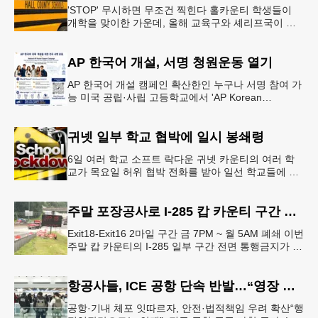
'STOP' 무시하면 무조건 찍힌다 홀카운티 학생들이
개학을 맞이한 가운데, 올해 교육구와 셰리프국이 학
생들의 안전을 위협하는 스쿨버스 추월 차량을 상대로
강력한 단속에 나선다.홀
AP 한국어 개설, 서명 청원운동 열기
AP 한국어 개설 캠페인 확산한인 누구나 서명 참여 가
능 미국 공립·사립 고등학교에서 'AP Korean
Language and Culture(한국어 및 한국문화 AP 과목)'
개
귀넷 일부 학교 협박에 일시 봉쇄령
6일 여러 학교 소프트 락다운 귀넷 카운티의 여러 학
교가 목요일 허위 협박 전화를 받아 일선 학교들에 일
시적인 봉쇄령이 내려졌다고 교육구 측이 밝혔다.학부
모들에게 발송된 서한에서
주말 포장공사로 I-285 캅 카운티 구간 통행금지
Exit18-Exit16 2마일 구간 금 7PM ~ 월 5AM 폐쇄 이번
주말 캅 카운티의 I-285 일부 구간 전면 통행금지가 시
행된다. 18번 출구인 페이스 페리 로드에서 16
항공사들, ICE 공항 단속 반발…“영장 없인 협조 불가”
공항·기내 체포 잇따르자, 안전·법적책임 우려 확산“행