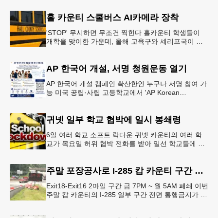
홀 카운티 스쿨버스 AI카메라 장착
'STOP' 무시하면 무조건 찍힌다 홀카운티 학생들이
개학을 맞이한 가운데, 올해 교육구와 셰리프국이 학
생들의 안전을 위협하는 스쿨버스 추월 차량을 상대로
강력한 단속에 나선다.홀
AP 한국어 개설, 서명 청원운동 열기
AP 한국어 개설 캠페인 확산한인 누구나 서명 참여 가
능 미국 공립·사립 고등학교에서 'AP Korean
Language and Culture(한국어 및 한국문화 AP 과목)'
개
귀넷 일부 학교 협박에 일시 봉쇄령
6일 여러 학교 소프트 락다운 귀넷 카운티의 여러 학
교가 목요일 허위 협박 전화를 받아 일선 학교들에 일
시적인 봉쇄령이 내려졌다고 교육구 측이 밝혔다.학부
모들에게 발송된 서한에서
주말 포장공사로 I-285 캅 카운티 구간 통행금지
Exit18-Exit16 2마일 구간 금 7PM ~ 월 5AM 폐쇄 이번
주말 캅 카운티의 I-285 일부 구간 전면 통행금지가 시
행된다. 18번 출구인 페이스 페리 로드에서 16