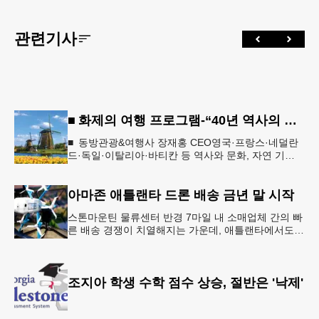
관련기사
■ 화제의 여행 프로그램-“40년 역사의 신뢰… 서유럽 8개국 13일 대장정”
■ 동방관광&여행사 장재홍 CEO영국·프랑스·네덜란
드·독일·이탈리아·바티칸 등 역사와 문화, 자연 기
행…‘감동과 치유의 대장정’ 10월 6일 출발, 호텔·버스
·식사 일정‘
아마존 애틀랜타 드론 배송 금년 말 시작
스톤마운틴 물류센터 반경 7마일 내 소매업체 간의 빠
른 배송 경쟁이 치열해지는 가운데, 애틀랜타에서도
조만간 아마존의 택배가 하늘을 날아 배송될 예정이
다.아마존은 올해 말 조지아주
조지아 학생 수학 점수 상승, 절반은 '낙제'