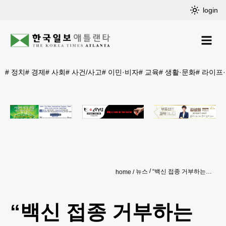
login
#
정치
#
경제
#
사회
#
사건/사고
#
이민·비자
#
교육
#
생활·문화
#
라이프
뉴스
“백신 접종 거부하는 직원 강요할 수 없다”
home
“백신 접종 거부하는