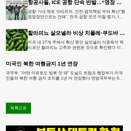
항공사들, ICE 공항 단속 반발…“영장 없인 협조 불가”
공항·기내 체포 잇따르자, 안전·법적책임 우려 확산“행
정영장만으로는 안돼”, 전국 공항 곳곳 마찰 증가, ICE
는 공항 단속 확대 방침 연방 이민세관단속국 요원들
이 뉴욕 JKF 케
할라피뇨 살모넬라 비상 치폴레·쿠도바 긴급 회수
미국 내 27개 주에서 확산 중인 살모넬라 식중독이 멕
시코산 할라피뇨 고추와 관련된 것으로 확인됐다.이에
따라 멕시코 음식 체인인 치폴레와 쿠도바가 해당 식
재료를 전면 회수했다.연
미국인 북한 여행금지 1년 연장
국무부, “어떤 이유로도 방북 안 돼” 도널드 트럼프 행정부가 미국
인들의 북한 여행 금지 조치를 1년 더 연장했다.연방국무부는 6일
“북한 내 체포와 구금 위험으로부터 미국민의 안
목록으로