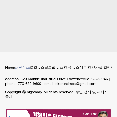
최신뉴스
로컬뉴스
글로벌 뉴스
한국 뉴스
미주 한인
사설 칼럼
구인
Home
address:
320 Maltbie Industrial Drive Lawrenceville, GA 30046
|
phone:
770-622-9600
| email:
ekoreatimes@gmail.com
Copyright ⓒ higodday. All rights reserved. 무단 전재 및 재배포
금지.