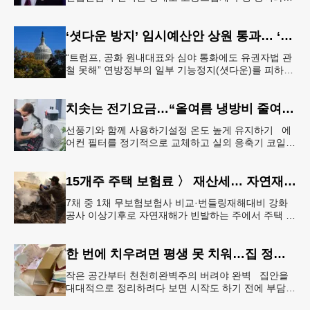
바이든 전 대통령 차남 헌터 바이든이 밝혔다.헌터 바
이든은 8일 영국 B
‘셧다운 방지’ 임시예산안 상원 통과… ‘유권자 ID법’은 좌절
“트럼프, 공화 원내대표와 심야 통화에도 유권자법 관
철 못해” 연방정부의 일부 기능정지(셧다운)를 피하기
위한 임시예산안(CR·Continuing Resolution)이 연방
의회
치솟는 전기요금…“올여름 냉방비 줄여볼까”
선풍기와 함께 사용하기설정 온도 높게 유지하기 에
어컨 필터를 정기적으로 교체하고 실외 응축기 코일
청소 등 정기적인 관리만 제대로 해도 전기요금 절감
효과를 얻을 수 있다. &
15개주 주택 보험료 〉 재산세… 자연재해 다발 지역
7채 중 1채 무보험보험사 비교·번들링재해대비 강화
공사 이상기후로 자연재해가 빈발하는 주에서 주택 보
험료가 재산세 비용을 역전하는 현상이 나타나고 있
다. 사진은 작년 초 발생한
한 번에 치우려면 평생 못 치워…집 정리 트렌드 ‘소프트 정리’
작은 공간부터 천천히완벽주의 버려야 완벽 집안을
대대적으로 정리하려다 보면 시작도 하기 전에 부담을
느끼기 쉽다. 이 같은 부담을 줄이는 방법으로‘소프트