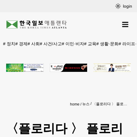
login
#
정치
#
경제
#
사회
#
사건/사고
#
이민·비자
#
교육
#
생활·문화
#
라이프
뉴스
〈플로리다 〉 플로리다 코로나 확진 봇물 터졌다
home
〈플로리다 〉 플로리