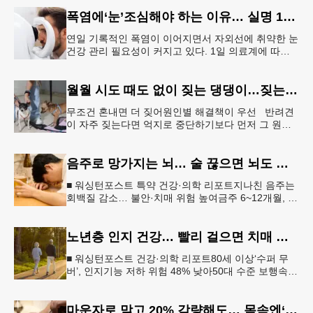
정리’가 권장된다.&l
폭염에‘눈’조심해야 하는 이유… 실명 1위 질환 위험↑
연일 기록적인 폭염이 이어지면서 자외선에 취약한 눈
건강 관리 필요성이 커지고 있다. 1일 의료계에 따르
면 황반변성, 당뇨망막병증과 함께 3대 실명 질환인
녹내장 환자가 매해 증가
월월 시도 때도 없이 짖는 댕댕이…짖는 이유부터 파악해야
무조건 혼내면 더 짖어원인별 해결책이 우선 반려견
이 자주 짖는다면 억지로 중단하기보다 먼저 그 원인
을 파악해 원인별 적절한 해결책을 적용하는 것이 중
요하다. [로이터] 생후 6
음주로 망가지는 뇌… 술 끊으면 뇌도 회복된다
■ 워싱턴포스트 특약 건강·의학 리포트지나친 음주는
회백질 감소… 불안·치매 위험 높여금주 6~12개월, 기
억력·집중력 등 인지기능 회복“ 뇌는 회복 가능… 절주
만으로도 긍정적 변
노년층 인지 건강… 빨리 걸으면 치매 위험 낮아진다
■ 워싱턴포스트 건강·의학 리포트80세 이상‘수퍼 무
버’, 인지기능 저하 위험 48% 낮아50대 수준 보행속도
유지… 해마 크기도 더 큰 것 확인빠른 걸음이 건강한
뇌와 연관성 보
마운자로 맞고 20% 감량해도… 몸속엔‘비만 흔적’남았다