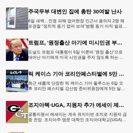
주국무부 대변인 집에 총탄 30여발 난사
6일 새벽…인명 피해 없어현장 인근서 용의자 2명 체
포경찰 “정치적 동기 없어 보여”범행 동기 아직 발표
안 돼 조지아 국무장관 대변인이자 공보국장 자택에
최소 30발의 총격이
트럼프, '원정출산 아기에 미시민권 부여 금지' 행정명령 서명
도널드 트럼프 대통령이 6일 이른바 '원정 출산'으로
태어난 아기에게 미국 시민권을 주지 않도록 하는 행
정명령에 서명했다.트럼프 대통령은 이날 백악관에서
서명식을 열고 이같은 내용
릭 케이스 기아 코리안페스티벌에 5만 달러 후원
최근 새롭게 단장한 릭 케이스 기아 둘루스는 6일 오
후 코리안 페스티벌 강신범 준비위원장에게 5만 달러
를 현금으로 후원했다. 릭 케이스 기아 관계자는 딜러
샵에 언제든 한인들의 방문
조지아텍⋅UGA, 지원자 추가 에세이 제출 폐지
공통지원서 에세이는 계속 유지이번 조치로 지원자 급
증 전망 조지아주 명문 대학인 조지아대학교(UGA)와
조지아텍(GT)에 지원하는 고등학교 12학년 학생들의
입시 부담이 한층 줄