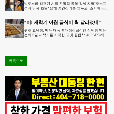
발도스타∙티프턴 시장 전통적 공화 강세 지역“오소프
성과 당파 초월” 올해 중간선거를 앞두고 조지아 공화
당 소속 두 명의 시장이 민주당 존 오스프 연방상원의
원 지지를 선언했다.
“어! 새학기 아침 급식이 확 달라졌네”
귀넷 교육청, 메뉴 대폭 확대점심급식엔 선택형 메뉴
선봬 5일 새학기를 시작한 귀넷 공립학교(GCPS)의 급
식 메뉴가 한층 다양해졌다.GCPS 학교영양프로그램
에 따르면 특히 아침
목록으로