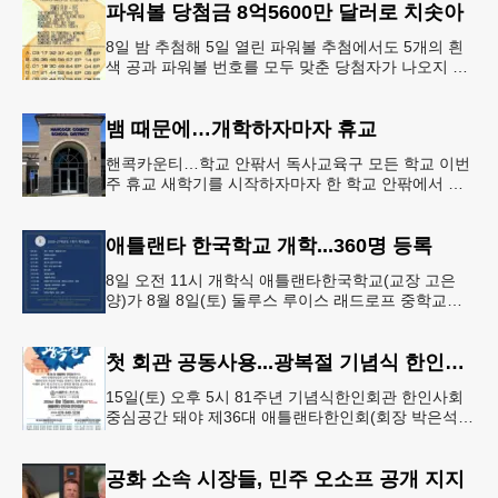
파워볼 당첨금 8억5600만 달러로 치솟아
8일 밤 추첨해 5일 열린 파워볼 추첨에서도 5개의 흰
색 공과 파워볼 번호를 모두 맞춘 당첨자가 나오지 않
으면서 행운의 주인공은 다음 기회로 미뤄지게 됐다.
이에 따라 이번 주 토요
뱀 때문에…개학하자마자 휴교
핸콕카운티…학교 안팎서 독사교육구 모든 학교 이번
주 휴교 새학기를 시작하자마자 한 학교 안팎에서 잇
따라 뱀들이 출몰해 교육구 모든 학교가 휴교에 들어
가는 일이 벌어졌다.6일 WS
애틀랜타 한국학교 개학...360명 등록
8일 오전 11시 개학식 애틀랜타한국학교(교장 고은
양)가 8월 8일(토) 둘루스 루이스 래드로프 중학교에
서 26-27학년도 새 학기를 시작한다. 개학식은 당일
오전 11시 학교 카
첫 회관 공동사용...광복절 기념식 한인회관서
15일(토) 오후 5시 81주년 기념식한인회관 한인사회
중심공간 돼야 제36대 애틀랜타한인회(회장 박은석·
이사장 강신범)는 제81주년 광복절 기념식을 오는 15
일(토) 오후 5시
공화 소속 시장들, 민주 오소프 공개 지지